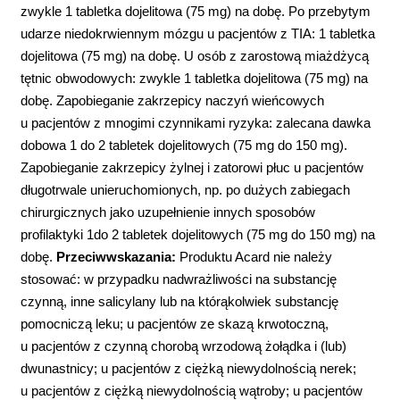
zwykle 1 tabletka dojelitowa (75 mg) na dobę. Po przebytym
udarze niedokrwiennym mózgu u pacjentów z TIA: 1 tabletka
dojelitowa (75 mg) na dobę. U osób z zarostową miażdżycą
tętnic obwodowych: zwykle 1 tabletka dojelitowa (75 mg) na
dobę. Zapobieganie zakrzepicy naczyń wieńcowych
u pacjentów z mnogimi czynnikami ryzyka: zalecana dawka
dobowa 1 do 2 tabletek dojelitowych (75 mg do 150 mg).
Zapobieganie zakrzepicy żylnej i zatorowi płuc u pacjentów
długotrwale unieruchomionych, np. po dużych zabiegach
chirurgicznych jako uzupełnienie innych sposobów
profilaktyki 1do 2 tabletek dojelitowych (75 mg do 150 mg) na
dobę.
Przeciwwskazania:
Produktu Acard nie należy
stosować: w przypadku nadwrażliwości na substancję
czynną, inne salicylany lub na którąkolwiek substancję
pomocniczą leku; u pacjentów ze skazą krwotoczną,
u pacjentów z czynną chorobą wrzodową żołądka i (lub)
dwunastnicy; u pacjentów z ciężką niewydolnością nerek;
u pacjentów z ciężką niewydolnością wątroby; u pacjentów