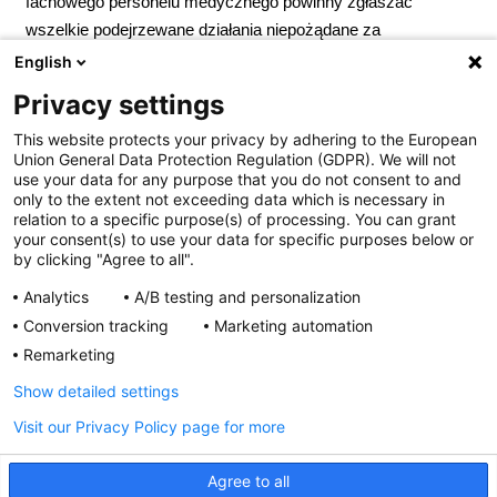
fachowego personelu medycznego powinny zgłaszać
wszelkie podejrzewane działania niepożądane za
pośrednictwem Departamentu Monitorowania
English
Niepożądanych Działań Produktów Leczniczych Urzędu
Privacy settings
Rejestracji Produktów Leczniczych, Wyrobów Medycznych
This website protects your privacy by adhering to the European
i Produktów Biobójczych; Al. Jerozolimskie 181C; 02-222
Union General Data Protection Regulation (GDPR). We will not
Warszawa; Tel.:
+ 48 22 49 21 301
; Faks:
+ 48 22 49 21 309
use your data for any purpose that you do not consent to and
Strona internetowa:
https://smz.ezdrowie.gov.pl
. Działania
only to the extent not exceeding data which is necessary in
relation to a specific purpose(s) of processing. You can grant
niepożądane można zgłaszać również podmiotowi
your consent(s) to use your data for specific purposes below or
odpowiedzialnemu.
Podmiot odpowiedzialny:
Zakłady
by clicking "Agree to all".
Farmaceutyczne Polpharma S.A. Pozwolenie na
Analytics
A/B testing and personalization
dopuszczenie do obrotu nr R/6725 wydane przez MZ. Lek
Conversion tracking
Marketing automation
wydawany bez recepty. ChPL: 2025.02.05
Remarketing
Show detailed settings
Visit our Privacy Policy page for more
*To jest lek. Dla bezpieczeństwa stosuj go zgodnie
z ulotką dołączoną do opakowania. Nie przekraczaj
Agree to all
maksymalnej dawki leku.