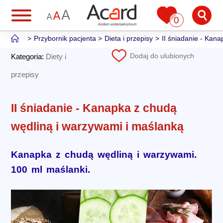
0
Przybornik pacjenta
Dieta i przepisy
II śniadanie - Kan
Dodaj do ulubionych
Kategoria:
Diety i
przepisy
II śniadanie - Kanapka z chudą
wędliną i warzywami i maślanką
Kanapka z chudą wędliną i warzywami.
100 ml maślanki.