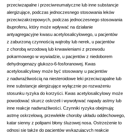
przeciwzapalne i przeciwreumatyczne lub inne substancje
alergizujące, podczas jednoczesnego stosowania leków
przeciwzakrzepowych, podczas jednoczesnego stosowania
ibuprofenu, który może wpływać na działanie
antyagregacyjne kwasu acetylosalicylowego, u pacjentów
z zaburzoną czynnością wątroby lub nerek, u pacjentów
z chorobą wrzodową lub krwawieniami z przewodu
pokarmowego w wywiadzie, u pacjentów z niedoborem
dehydrogenazy glukozo-6-fosforanowej. Kwas
acetylosalicylowy może być stosowany u pacjentów
z nadwrażliwością na niesteroidowe leki przeciwzapalne lub
inne substancje alergizujące wyłącznie po rozważeniu
stosunku ryzyka do korzyści. Kwas acetylosalicylowy może
powodować skurcz oskrzeli i wywoływać napady astmy lub
inne reakcje nadwrażliwości. Czynniki ryzyka obejmują:
astmę oskrzelową, przewlekłe choroby układu oddechowego,
katar sienny z polipami błony śluzowej nosa. Ostrzeżenie to
odnosi się także do pacjentów wykazujących reakcje