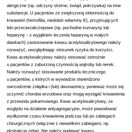
alergiczne (np. odczyny skórne, świąd, pokrzywka) na inne
substancje. U pacjentów ze zwiększoną skłonnością do
krwawień (hemofilia, niedobór witaminy K), przyjmujących
leki przeciwzakrzepowe (np. pochodne kumaryny lub
heparynę – z wyjątkiem leczenia heparyną w małych
dawkach) zastosowanie kwasu acetylosalicylowego należy
rozważyć, uwzględniając stosunek ryzyka do korzyści.
Kwas acetylosalicylowy należy stosować ostrożnie
u pacjentów z zaburzoną czynnością wątroby lub nerek.
Należy rozważyć stosowanie produktu leczniczego
u pacjentów, u których w wywiadzie stwierdzono
owrzodzenie żołądka i (lub) dwunastnicy, ponieważ może się
uczynnić choroba wrzodowa oraz mogą wystąpić krwawienia
z przewodu pokarmowego. Kwas acetylosalicylowy, ze
względu na działanie antyagregacyjne, może powodować
wydłużenie czasu krwawienia podczas lub po zabiegach
chirurgicznych (włącznie z niewielkimi zabiegami, np.
ekstrakcją zęba). Nie należy podawać kwasu