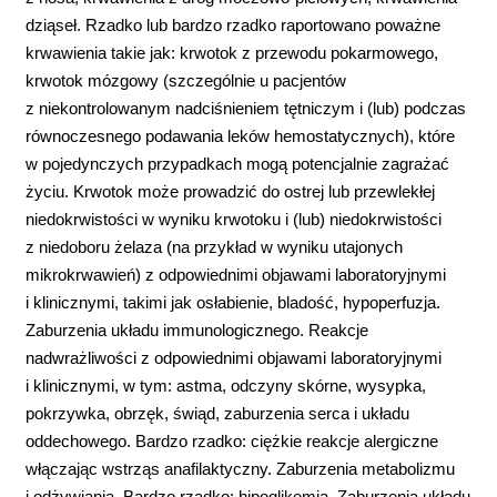
dziąseł. Rzadko lub bardzo rzadko raportowano poważne
krwawienia takie jak: krwotok z przewodu pokarmowego,
krwotok mózgowy (szczególnie u pacjentów
z niekontrolowanym nadciśnieniem tętniczym i (lub) podczas
równoczesnego podawania leków hemostatycznych), które
w pojedynczych przypadkach mogą potencjalnie zagrażać
życiu. Krwotok może prowadzić do ostrej lub przewlekłej
niedokrwistości w wyniku krwotoku i (lub) niedokrwistości
z niedoboru żelaza (na przykład w wyniku utajonych
mikrokrwawień) z odpowiednimi objawami laboratoryjnymi
i klinicznymi, takimi jak osłabienie, bladość, hypoperfuzja.
Zaburzenia układu immunologicznego. Reakcje
nadwrażliwości z odpowiednimi objawami laboratoryjnymi
i klinicznymi, w tym: astma, odczyny skórne, wysypka,
pokrzywka, obrzęk, świąd, zaburzenia serca i układu
oddechowego. Bardzo rzadko: ciężkie reakcje alergiczne
włączając wstrząs anafilaktyczny. Zaburzenia metabolizmu
i odżywiania. Bardzo rzadko: hipoglikemia. Zaburzenia układu