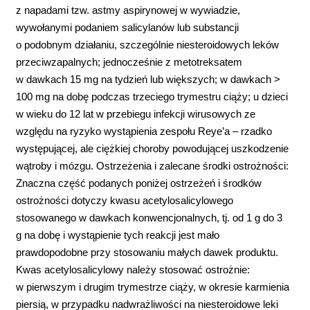
z napadami tzw. astmy aspirynowej w wywiadzie,
wywołanymi podaniem salicylanów lub substancji
o podobnym działaniu, szczególnie niesteroidowych leków
przeciwzapalnych; jednocześnie z metotreksatem
w dawkach 15 mg na tydzień lub większych; w dawkach >
100 mg na dobę podczas trzeciego trymestru ciąży; u dzieci
w wieku do 12 lat w przebiegu infekcji wirusowych ze
względu na ryzyko wystąpienia zespołu Reye’a – rzadko
występującej, ale ciężkiej choroby powodującej uszkodzenie
wątroby i mózgu. Ostrzeżenia i zalecane środki ostrożności:
Znaczna część podanych poniżej ostrzeżeń i środków
ostrożności dotyczy kwasu acetylosalicylowego
stosowanego w dawkach konwencjonalnych, tj. od 1 g do 3
g na dobę i wystąpienie tych reakcji jest mało
prawdopodobne przy stosowaniu małych dawek produktu.
Kwas acetylosalicylowy należy stosować ostrożnie:
w pierwszym i drugim trymestrze ciąży, w okresie karmienia
piersią, w przypadku nadwrażliwości na niesteroidowe leki