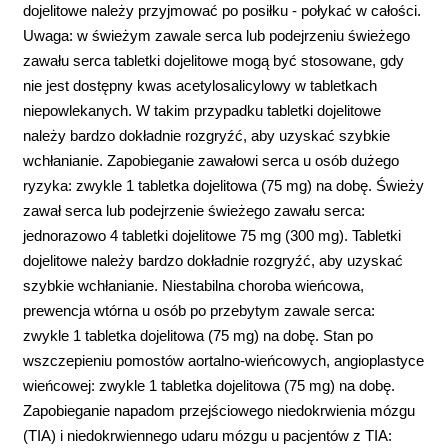
dojelitowe należy przyjmować po posiłku - połykać w całości.
Uwaga: w świeżym zawale serca lub podejrzeniu świeżego
zawału serca tabletki dojelitowe mogą być stosowane, gdy
nie jest dostępny kwas acetylosalicylowy w tabletkach
niepowlekanych. W takim przypadku tabletki dojelitowe
należy bardzo dokładnie rozgryźć, aby uzyskać szybkie
wchłanianie. Zapobieganie zawałowi serca u osób dużego
ryzyka: zwykle 1 tabletka dojelitowa (75 mg) na dobę. Świeży
zawał serca lub podejrzenie świeżego zawału serca:
jednorazowo 4 tabletki dojelitowe 75 mg (300 mg). Tabletki
dojelitowe należy bardzo dokładnie rozgryźć, aby uzyskać
szybkie wchłanianie. Niestabilna choroba wieńcowa,
prewencja wtórna u osób po przebytym zawale serca:
zwykle 1 tabletka dojelitowa (75 mg) na dobę. Stan po
wszczepieniu pomostów aortalno-wieńcowych, angioplastyce
wieńcowej: zwykle 1 tabletka dojelitowa (75 mg) na dobę.
Zapobieganie napadom przejściowego niedokrwienia mózgu
(TIA) i niedokrwiennego udaru mózgu u pacjentów z TIA: