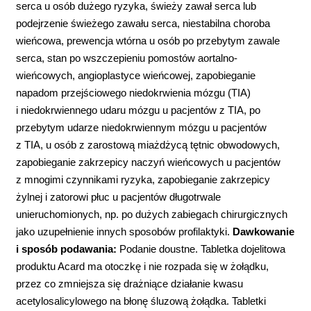
serca u osób dużego ryzyka, świeży zawał serca lub
podejrzenie świeżego zawału serca, niestabilna choroba
wieńcowa, prewencja wtórna u osób po przebytym zawale
serca, stan po wszczepieniu pomostów aortalno-
wieńcowych, angioplastyce wieńcowej, zapobieganie
napadom przejściowego niedokrwienia mózgu (TIA)
i niedokrwiennego udaru mózgu u pacjentów z TIA, po
przebytym udarze niedokrwiennym mózgu u pacjentów
z TIA, u osób z zarostową miażdżycą tętnic obwodowych,
zapobieganie zakrzepicy naczyń wieńcowych u pacjentów
z mnogimi czynnikami ryzyka, zapobieganie zakrzepicy
żylnej i zatorowi płuc u pacjentów długotrwale
unieruchomionych, np. po dużych zabiegach chirurgicznych
jako uzupełnienie innych sposobów profilaktyki.
Dawkowanie
i sposób podawania:
Podanie doustne. Tabletka dojelitowa
produktu Acard ma otoczkę i nie rozpada się w żołądku,
przez co zmniejsza się drażniące działanie kwasu
acetylosalicylowego na błonę śluzową żołądka. Tabletki