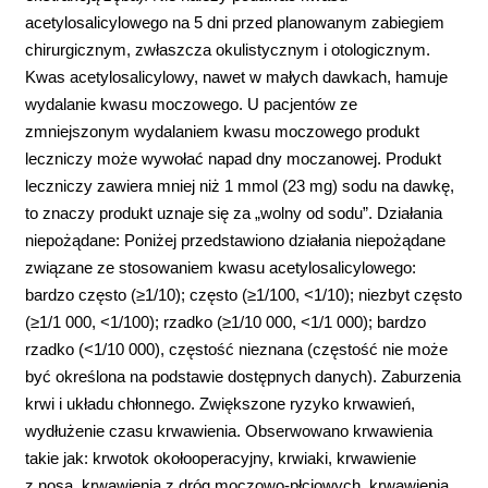
acetylosalicylowego na 5 dni przed planowanym zabiegiem
chirurgicznym, zwłaszcza okulistycznym i otologicznym.
Kwas acetylosalicylowy, nawet w małych dawkach, hamuje
wydalanie kwasu moczowego. U pacjentów ze
zmniejszonym wydalaniem kwasu moczowego produkt
leczniczy może wywołać napad dny moczanowej. Produkt
leczniczy zawiera mniej niż 1 mmol (23 mg) sodu na dawkę,
to znaczy produkt uznaje się za „wolny od sodu”. Działania
niepożądane: Poniżej przedstawiono działania niepożądane
związane ze stosowaniem kwasu acetylosalicylowego:
bardzo często (≥1/10); często (≥1/100, <1/10); niezbyt często
(≥1/1 000, <1/100); rzadko (≥1/10 000, <1/1 000); bardzo
rzadko (<1/10 000), częstość nieznana (częstość nie może
być określona na podstawie dostępnych danych). Zaburzenia
krwi i układu chłonnego. Zwiększone ryzyko krwawień,
wydłużenie czasu krwawienia. Obserwowano krwawienia
takie jak: krwotok okołooperacyjny, krwiaki, krwawienie
z nosa, krwawienia z dróg moczowo-płciowych, krwawienia