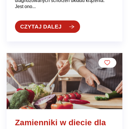
diagnozowanych schorzeń układu krążenia.
Jest ono...
CZYTAJ DALEJ
Zamienniki w diecie dla