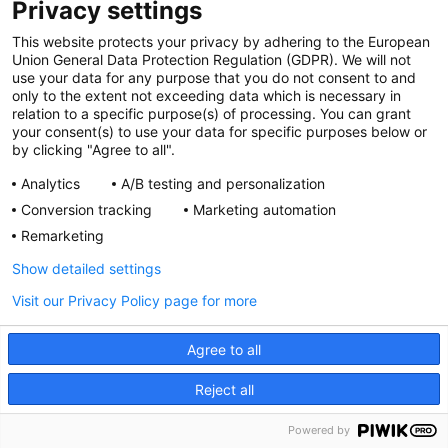
Privacy settings
This website protects your privacy by adhering to the European
Union General Data Protection Regulation (GDPR). We will not
use your data for any purpose that you do not consent to and
only to the extent not exceeding data which is necessary in
relation to a specific purpose(s) of processing. You can grant
your consent(s) to use your data for specific purposes below or
Superfoods dla serca
by clicking "Agree to all".
Analytics
A/B testing and personalization
Choroby sercowo-naczyniowe, takie jak
choroba niedokrwienna serca, są jednymi z
Conversion tracking
Marketing automation
najczęstszych przyczyn...
Remarketing
Show detailed settings
CZYTAJ DALEJ
Visit our Privacy Policy page for more
Agree to all
Reject all
Powered by