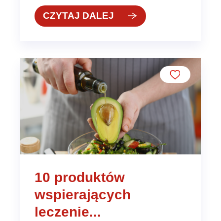
CZYTAJ DALEJ
10 produktów
wspierających
leczenie...