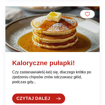
Kaloryczne pułapki!
Czy zastanawiałeś(-łaś) się, dlaczego krótko po
zjedzeniu chipsów znów odczuwasz głód,
podczas gdy...
CZYTAJ DALEJ