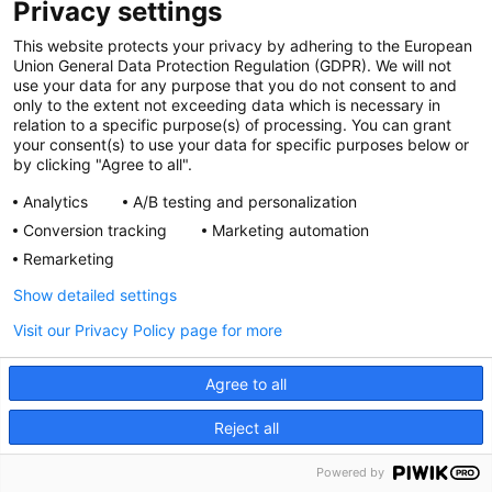
Privacy settings
This website protects your privacy by adhering to the European
Pacjent po udarze
Union General Data Protection Regulation (GDPR). We will not
use your data for any purpose that you do not consent to and
only to the extent not exceeding data which is necessary in
Pytania pacjentów i opiekunów z
relation to a specific purpose(s) of processing. You can grant
odpowiedziami eksperta
your consent(s) to use your data for specific purposes below or
by clicking "Agree to all".
Analytics
A/B testing and personalization
CZYTAJ DALEJ
Conversion tracking
Marketing automation
Remarketing
Show detailed settings
Visit our Privacy Policy page for more
Agree to all
Reject all
Powered by