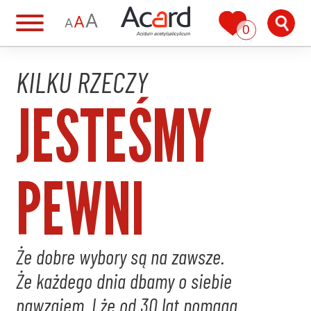
0
KILKU RZECZY
JESTEŚMY
PEWNI
Że dobre wybory są na zawsze.
Że każdego dnia dbamy o siebie
nawzajem. I że od 30 lat pomaga