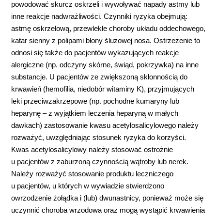
powodować skurcz oskrzeli i wywoływać napady astmy lub
inne reakcje nadwrażliwości. Czynniki ryzyka obejmują:
astmę oskrzelową, przewlekłe choroby układu oddechowego,
katar sienny z polipami błony śluzowej nosa. Ostrzeżenie to
odnosi się także do pacjentów wykazujących reakcje
alergiczne (np. odczyny skórne, świąd, pokrzywka) na inne
substancje. U pacjentów ze zwiększoną skłonnością do
krwawień (hemofilia, niedobór witaminy K), przyjmujących
leki przeciwzakrzepowe (np. pochodne kumaryny lub
heparynę – z wyjątkiem leczenia heparyną w małych
dawkach) zastosowanie kwasu acetylosalicylowego należy
rozważyć, uwzględniając stosunek ryzyka do korzyści.
Kwas acetylosalicylowy należy stosować ostrożnie
u pacjentów z zaburzoną czynnością wątroby lub nerek.
Należy rozważyć stosowanie produktu leczniczego
u pacjentów, u których w wywiadzie stwierdzono
owrzodzenie żołądka i (lub) dwunastnicy, ponieważ może się
uczynnić choroba wrzodowa oraz mogą wystąpić krwawienia