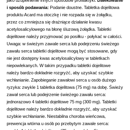
jako uzupełnienie innych sposobów profilaktyki.
Dawkowanie
i sposób podawania:
Podanie doustne. Tabletka dojelitowa
produktu Acard ma otoczkę i nie rozpada się w żołądku,
przez co zmniejsza się drażniące działanie kwasu
acetylosalicylowego na błonę śluzową żołądka. Tabletki
dojelitowe należy przyjmować po posiłku - połykać w całości.
Uwaga: w świeżym zawale serca lub podejrzeniu świeżego
zawału serca tabletki dojelitowe mogą być stosowane, gdy
nie jest dostępny kwas acetylosalicylowy w tabletkach
niepowlekanych. W takim przypadku tabletki dojelitowe
należy bardzo dokładnie rozgryźć, aby uzyskać szybkie
wchłanianie. Zapobieganie zawałowi serca u osób dużego
ryzyka: zwykle 1 tabletka dojelitowa (75 mg) na dobę. Świeży
zawał serca lub podejrzenie świeżego zawału serca:
jednorazowo 4 tabletki dojelitowe 75 mg (300 mg). Tabletki
dojelitowe należy bardzo dokładnie rozgryźć, aby uzyskać
szybkie wchłanianie. Niestabilna choroba wieńcowa,
prewencja wtórna u osób po przebytym zawale serca: