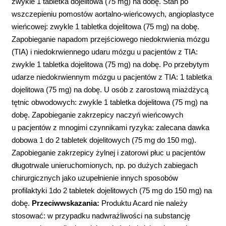
zwykle 1 tabletka dojelitowa (75 mg) na dobę. Stan po
wszczepieniu pomostów aortalno-wieńcowych, angioplastyce
wieńcowej: zwykle 1 tabletka dojelitowa (75 mg) na dobę.
Zapobieganie napadom przejściowego niedokrwienia mózgu
(TIA) i niedokrwiennego udaru mózgu u pacjentów z TIA:
zwykle 1 tabletka dojelitowa (75 mg) na dobę. Po przebytym
udarze niedokrwiennym mózgu u pacjentów z TIA: 1 tabletka
dojelitowa (75 mg) na dobę. U osób z zarostową miażdżycą
tętnic obwodowych: zwykle 1 tabletka dojelitowa (75 mg) na
dobę. Zapobieganie zakrzepicy naczyń wieńcowych
u pacjentów z mnogimi czynnikami ryzyka: zalecana dawka
dobowa 1 do 2 tabletek dojelitowych (75 mg do 150 mg).
Zapobieganie zakrzepicy żylnej i zatorowi płuc u pacjentów
długotrwale unieruchomionych, np. po dużych zabiegach
chirurgicznych jako uzupełnienie innych sposobów
profilaktyki 1do 2 tabletek dojelitowych (75 mg do 150 mg) na
dobę.
Przeciwwskazania:
Produktu Acard nie należy
stosować: w przypadku nadwrażliwości na substancję