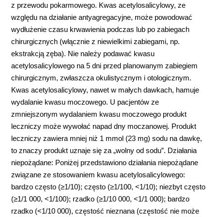
z przewodu pokarmowego. Kwas acetylosalicylowy, ze
względu na działanie antyagregacyjne, może powodować
wydłużenie czasu krwawienia podczas lub po zabiegach
chirurgicznych (włącznie z niewielkimi zabiegami, np.
ekstrakcją zęba). Nie należy podawać kwasu
acetylosalicylowego na 5 dni przed planowanym zabiegiem
chirurgicznym, zwłaszcza okulistycznym i otologicznym.
Kwas acetylosalicylowy, nawet w małych dawkach, hamuje
wydalanie kwasu moczowego. U pacjentów ze
zmniejszonym wydalaniem kwasu moczowego produkt
leczniczy może wywołać napad dny moczanowej. Produkt
leczniczy zawiera mniej niż 1 mmol (23 mg) sodu na dawkę,
to znaczy produkt uznaje się za „wolny od sodu”. Działania
niepożądane: Poniżej przedstawiono działania niepożądane
związane ze stosowaniem kwasu acetylosalicylowego:
bardzo często (≥1/10); często (≥1/100, <1/10); niezbyt często
(≥1/1 000, <1/100); rzadko (≥1/10 000, <1/1 000); bardzo
rzadko (<1/10 000), częstość nieznana (częstość nie może