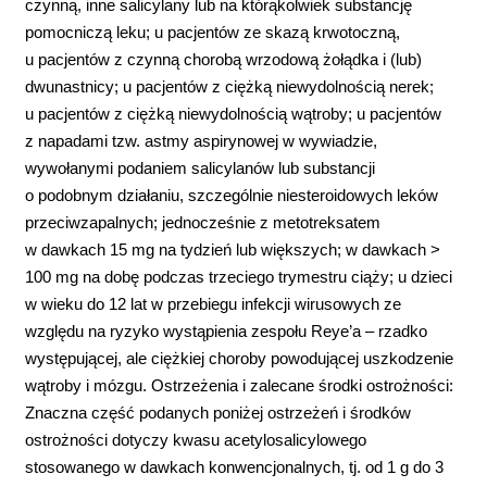
czynną, inne salicylany lub na którąkolwiek substancję
pomocniczą leku; u pacjentów ze skazą krwotoczną,
u pacjentów z czynną chorobą wrzodową żołądka i (lub)
dwunastnicy; u pacjentów z ciężką niewydolnością nerek;
u pacjentów z ciężką niewydolnością wątroby; u pacjentów
z napadami tzw. astmy aspirynowej w wywiadzie,
wywołanymi podaniem salicylanów lub substancji
o podobnym działaniu, szczególnie niesteroidowych leków
przeciwzapalnych; jednocześnie z metotreksatem
w dawkach 15 mg na tydzień lub większych; w dawkach >
100 mg na dobę podczas trzeciego trymestru ciąży; u dzieci
w wieku do 12 lat w przebiegu infekcji wirusowych ze
względu na ryzyko wystąpienia zespołu Reye’a – rzadko
występującej, ale ciężkiej choroby powodującej uszkodzenie
wątroby i mózgu. Ostrzeżenia i zalecane środki ostrożności:
Znaczna część podanych poniżej ostrzeżeń i środków
ostrożności dotyczy kwasu acetylosalicylowego
stosowanego w dawkach konwencjonalnych, tj. od 1 g do 3