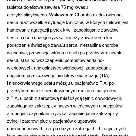
tabletka dojelitowa zawiera 75 mg kwasu
acetylosalicylowego.
Wskazania:
Choroba niedokrwienna
serca oraz wszelkie sytuacje kliniczne, w których celowe jest
hamowanie agregacji płytek krwi: zapobieganie zawałowi
serca u osób dużego ryzyka, świeży zawał serca lub
podejrzenie świeżego zawału serca, niestabilna choroba
wieńcowa, prewencja wtórna u osób po przebytym zawale
serca, stan po wszczepieniu pomostów aortalno-
wieńcowych, angioplastyce wieńcowej, zapobieganie
napadom przejściowego niedokrwienia mózgu (TIA)
i niedokrwiennego udaru mózgu u pacjentów z TIA, po
przebytym udarze niedokrwiennym mózgu u pacjentów
z TIA, u osób z zarostową miażdżycą tętnic obwodowych,
zapobieganie zakrzepicy naczyń wieńcowych u pacjentów
z mnogimi czynnikami ryzyka, zapobieganie zakrzepicy
żylnej i zatorowi płuc u pacjentów długotrwale
unieruchomionych, np. po dużych zabiegach chirurgicznych