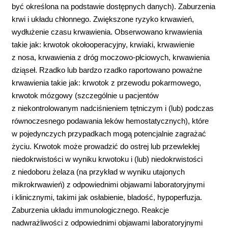
być określona na podstawie dostępnych danych). Zaburzenia
krwi i układu chłonnego. Zwiększone ryzyko krwawień,
wydłużenie czasu krwawienia. Obserwowano krwawienia
takie jak: krwotok okołooperacyjny, krwiaki, krwawienie
z nosa, krwawienia z dróg moczowo-płciowych, krwawienia
dziąseł. Rzadko lub bardzo rzadko raportowano poważne
krwawienia takie jak: krwotok z przewodu pokarmowego,
krwotok mózgowy (szczególnie u pacjentów
z niekontrolowanym nadciśnieniem tętniczym i (lub) podczas
równoczesnego podawania leków hemostatycznych), które
w pojedynczych przypadkach mogą potencjalnie zagrażać
życiu. Krwotok może prowadzić do ostrej lub przewlekłej
niedokrwistości w wyniku krwotoku i (lub) niedokrwistości
z niedoboru żelaza (na przykład w wyniku utajonych
mikrokrwawień) z odpowiednimi objawami laboratoryjnymi
i klinicznymi, takimi jak osłabienie, bladość, hypoperfuzja.
Zaburzenia układu immunologicznego. Reakcje
nadwrażliwości z odpowiednimi objawami laboratoryjnymi