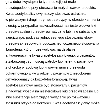
g na dobę i wystąpienie tych reakcji jest mało
prawdopodobne przy stosowaniu małych dawek produktu.
Kwas acetylosalicylowy należy stosować ostrożnie:
w pierwszym i drugim trymestrze ciąży, w okresie karmienia
piersią, w przypadku nadwrażliwości na niesteroidowe leki
przeciwzapalne i przeciwreumatyczne lub inne substancje
alergizujące, podczas jednoczesnego stosowania leków
przeciwzakrzepowych, podczas jednoczesnego stosowania
ibuprofenu, który może wpływać na działanie
antyagregacyjne kwasu acetylosalicylowego, u pacjentów
z zaburzoną czynnością wątroby lub nerek, u pacjentów
z chorobą wrzodową lub krwawieniami z przewodu
pokarmowego w wywiadzie, u pacjentów z niedoborem
dehydrogenazy glukozo-6-fosforanowej. Kwas
acetylosalicylowy może być stosowany u pacjentów
z nadwrażliwością na niesteroidowe leki przeciwzapalne lub
inne substancje alergizujące wyłącznie po rozważeniu
stosunku ryzyka do korzyści. Kwas acetylosalicylowy może