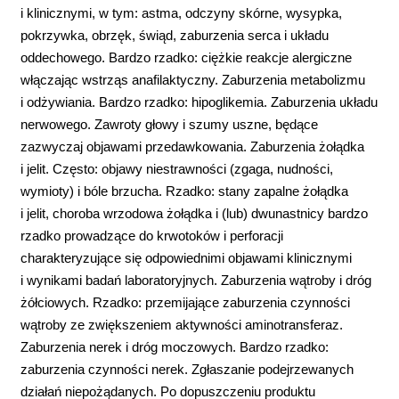
i klinicznymi, w tym: astma, odczyny skórne, wysypka,
pokrzywka, obrzęk, świąd, zaburzenia serca i układu
oddechowego. Bardzo rzadko: ciężkie reakcje alergiczne
włączając wstrząs anafilaktyczny. Zaburzenia metabolizmu
i odżywiania. Bardzo rzadko: hipoglikemia. Zaburzenia układu
nerwowego. Zawroty głowy i szumy uszne, będące
zazwyczaj objawami przedawkowania. Zaburzenia żołądka
i jelit. Często: objawy niestrawności (zgaga, nudności,
wymioty) i bóle brzucha. Rzadko: stany zapalne żołądka
i jelit, choroba wrzodowa żołądka i (lub) dwunastnicy bardzo
rzadko prowadzące do krwotoków i perforacji
charakteryzujące się odpowiednimi objawami klinicznymi
i wynikami badań laboratoryjnych. Zaburzenia wątroby i dróg
żółciowych. Rzadko: przemijające zaburzenia czynności
wątroby ze zwiększeniem aktywności aminotransferaz.
Zaburzenia nerek i dróg moczowych. Bardzo rzadko:
zaburzenia czynności nerek. Zgłaszanie podejrzewanych
działań niepożądanych. Po dopuszczeniu produktu