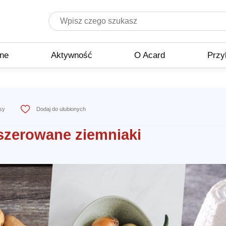
zne
Aktywność
O Acard
Przy
isy
Dodaj do ulubionych
aszerowane ziemniaki