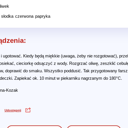
liwek
, słodka czerwona papryka
ądzenia:
i ugotować. Kiedy będą miękkie (uwaga, żeby nie rozgotować), przek
osiekać, cieciorkę odsączyć z wody. Rozgrzać oliwę, zeszklić cebulę
w, doprawić do smaku. Wszystko poddusić. Tak przygotowany farsz
łódeczki. Zapiekać ok. 10 minut w piekarniku nagrzanym do 180°C.
lina-Kozak
Udostępnij