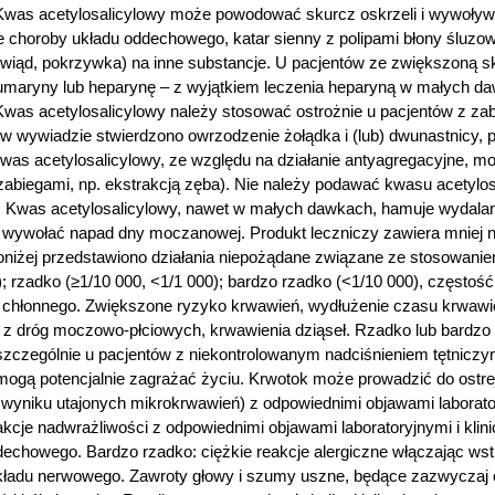
Kwas acetylosalicylowy może powodować skurcz oskrzeli i wywoływa
 choroby układu oddechowego, katar sienny z polipami błony śluzowe
wiąd, pokrzywka) na inne substancje. U pacjentów ze zwiększoną skł
umaryny lub heparynę – z wyjątkiem leczenia heparyną w małych d
Kwas acetylosalicylowy należy stosować ostrożnie u pacjentów z z
h w wywiadzie stwierdzono owrzodzenie żołądka i (lub) dwunastnicy
as acetylosalicylowy, ze względu na działanie antyagregacyjne, 
i zabiegami, np. ekstrakcją zęba). Nie należy podawać kwasu acetyl
ym. Kwas acetylosalicylowy, nawet w małych dawkach, hamuje wyda
ywołać napad dny moczanowej. Produkt leczniczy zawiera mniej ni
Poniżej przedstawiono działania niepożądane związane ze stosowanie
0); rzadko (≥1/10 000, <1/1 000); bardzo rzadko (<1/10 000), często
u chłonnego. Zwiększone ryzyko krwawień, wydłużenie czasu krwawi
a z dróg moczowo-płciowych, krwawienia dziąseł. Rzadko lub bardzo
czególnie u pacjentów z niekontrolowanym nadciśnieniem tętniczy
gą potencjalnie zagrażać życiu. Krwotok może prowadzić do ostrej 
w wyniku utajonych mikrokrwawień) z odpowiednimi objawami laboratory
kcje nadwrażliwości z odpowiednimi objawami laboratoryjnymi i kli
dechowego. Bardzo rzadko: ciężkie reakcje alergiczne włączając ws
układu nerwowego. Zawroty głowy i szumy uszne, będące zazwyczaj o