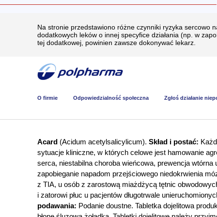
Na stronie przedstawiono różne czynniki ryzyka sercowo 
dodatkowych leków o innej specyfice działania (np. w zap
tej dodatkowej, powinien zawsze dokonywać lekarz.
O firmie
Odpowiedzialność społeczna
Zgłoś działanie nie
Acard
(Acidum acetylsalicylicum).
Skład i postać:
Każda
sytuacje kliniczne, w których celowe jest hamowanie ag
serca, niestabilna choroba wieńcowa, prewencja wtórna
zapobieganie napadom przejściowego niedokrwienia móz
z TIA, u osób z zarostową miażdżycą tętnic obwodowyc
i zatorowi płuc u pacjentów długotrwale unieruchomionyc
podawania:
Podanie doustne. Tabletka dojelitowa produk
błonę śluzową żołądka. Tabletki dojelitowe należy przyj