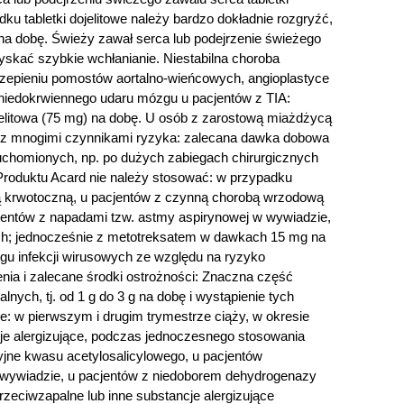
u tabletki dojelitowe należy bardzo dokładnie rozgryźć,
 na dobę. Świeży zawał serca lub podejrzenie świeżego
zyskać szybkie wchłanianie. Niestabilna choroba
czepieniu pomostów aortalno-wieńcowych, angioplastyce
 niedokrwiennego udaru mózgu u pacjentów z TIA:
jelitowa (75 mg) na dobę. U osób z zarostową miażdżycą
ów z mnogimi czynnikami ryzyka: zalecana dawka dobowa
eruchomionych, np. po dużych zabiegach chirurgicznych
roduktu Acard nie należy stosować: w przypadku
azą krwotoczną, u pacjentów z czynną chorobą wrzodową
acjentów z napadami tzw. astmy aspirynowej w wywiadzie,
ych; jednocześnie z metotreksatem w dawkach 15 mg na
egu infekcji wirusowych ze względu na ryzyko
nia i zalecane środki ostrożności: Znaczna część
ch, tj. od 1 g do 3 g na dobę i wystąpienie tych
: w pierwszym i drugim trymestrze ciąży, w okresie
cje alergizujące, podczas jednoczesnego stosowania
jne kwasu acetylosalicylowego, u pacjentów
 wywiadzie, u pacjentów z niedoborem dehydrogenazy
zeciwzapalne lub inne substancje alergizujące