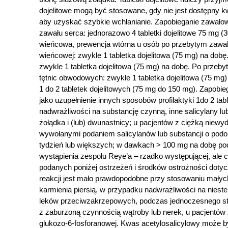
dojelitowe mogą być stosowane, gdy nie jest dostępny k
aby uzyskać szybkie wchłanianie. Zapobieganie zawałowi
zawału serca: jednorazowo 4 tabletki dojelitowe 75 mg (
wieńcowa, prewencja wtórna u osób po przebytym zawale
wieńcowej: zwykle 1 tabletka dojelitowa (75 mg) na do
zwykle 1 tabletka dojelitowa (75 mg) na dobę. Po przeb
tętnic obwodowych: zwykle 1 tabletka dojelitowa (75 
1 do 2 tabletek dojelitowych (75 mg do 150 mg). Zapobie
jako uzupełnienie innych sposobów profilaktyki 1do 2 ta
nadwrażliwości na substancję czynną, inne salicylany 
żołądka i (lub) dwunastnicy; u pacjentów z ciężką niew
wywołanymi podaniem salicylanów lub substancji o pod
tydzień lub większych; w dawkach > 100 mg na dobę podc
wystąpienia zespołu Reye’a – rzadko występującej, ale 
podanych poniżej ostrzeżeń i środków ostrożności dotyc
reakcji jest mało prawdopodobne przy stosowaniu małyc
karmienia piersią, w przypadku nadwrażliwości na niest
leków przeciwzakrzepowych, podczas jednoczesnego sto
z zaburzoną czynnością wątroby lub nerek, u pacjentó
glukozo-6-fosforanowej. Kwas acetylosalicylowy może by