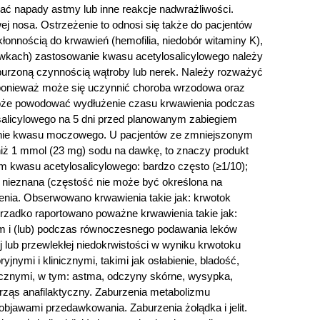
ć napady astmy lub inne reakcje nadwrażliwości.
j nosa. Ostrzeżenie to odnosi się także do pacjentów
onnością do krwawień (hemofilia, niedobór witaminy K),
awkach) zastosowanie kwasu acetylosalicylowego należy
aburzoną czynnością wątroby lub nerek. Należy rozważyć
, ponieważ może się uczynnić choroba wrzodowa oraz
może powodować wydłużenie czasu krwawienia podczas
osalicylowego na 5 dni przed planowanym zabiegiem
lanie kwasu moczowego. U pacjentów ze zmniejszonym
ż 1 mmol (23 mg) sodu na dawkę, to znaczy produkt
m kwasu acetylosalicylowego: bardzo często (≥1/10);
ść nieznana (częstość nie może być określona na
enia. Obserwowano krwawienia takie jak: krwotok
 rzadko raportowano poważne krwawienia takie jak:
m i (lub) podczas równoczesnego podawania leków
lub przewlekłej niedokrwistości w wyniku krwotoku
jnymi i klinicznymi, takimi jak osłabienie, bladość,
nicznymi, w tym: astma, odczyny skórne, wysypka,
trząs anafilaktyczny. Zaburzenia metabolizmu
bjawami przedawkowania. Zaburzenia żołądka i jelit.