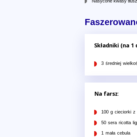
Nasycone kwasy tłusz
Faszerowane
Składniki (na 1 
3 średniej wielko
Na farsz
:
100 g cieciorki z
50 sera ricotta lig
1 mała cebula