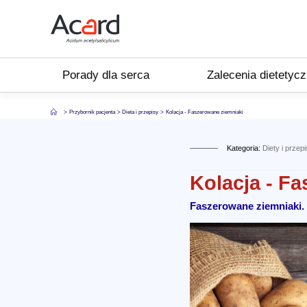
Porady dla serca
Zalecenia dietetyc
Przybornik pacjenta
Dieta i przepisy
Kolacja - Faszerowane ziemniaki
Kategoria:
Diety i przep
Kolacja - F
Faszerowane ziemniaki.