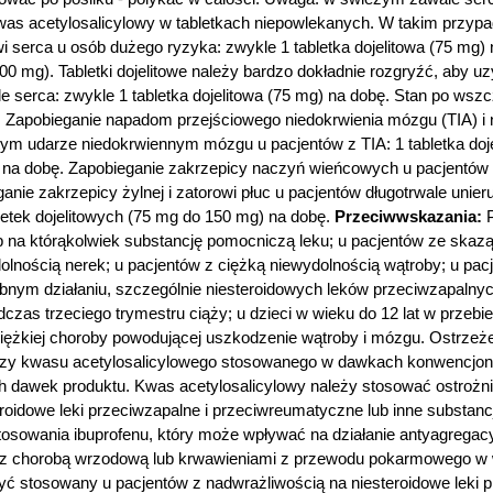
was acetylosalicylowy w tabletkach niepowlekanych. W takim przypadk
 serca u osób dużego ryzyka: zwykle 1 tabletka dojelitowa (75 mg)
300 mg). Tabletki dojelitowe należy bardzo dokładnie rozgryźć, aby u
 serca: zwykle 1 tabletka dojelitowa (75 mg) na dobę. Stan po wsz
bę. Zapobieganie napadom przejściowego niedokrwienia mózgu (TIA) i
ytym udarze niedokrwiennym mózgu u pacjentów z TIA: 1 tabletka do
mg) na dobę. Zapobieganie zakrzepicy naczyń wieńcowych u pacjent
ganie zakrzepicy żylnej i zatorowi płuc u pacjentów długotrwale uni
bletek dojelitowych (75 mg do 150 mg) na dobę.
Przeciwwskazania:
P
lub na którąkolwiek substancję pomocniczą leku; u pacjentów ze sk
ydolnością nerek; u pacjentów z ciężką niewydolnością wątroby; u p
obnym działaniu, szczególnie niesteroidowych leków przeciwzapaln
zas trzeciego trymestru ciąży; u dzieci w wieku do 12 lat w przebi
ciężkiej choroby powodującej uszkodzenie wątroby i mózgu. Ostrzeże
zy kwasu acetylosalicylowego stosowanego w dawkach konwencjonalny
h dawek produktu. Kwas acetylosalicylowy należy stosować ostrożnie
eroidowe leki przeciwzapalne i przeciwreumatyczne lub inne substan
sowania ibuprofenu, który może wpływać na działanie antyagregacy
w z chorobą wrzodową lub krwawieniami z przewodu pokarmowego w
ć stosowany u pacjentów z nadwrażliwością na niesteroidowe leki pr