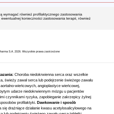
ogą wymagać również profilaktycznego zastosowania
 ewentualnej konieczności zastosowania terapii, również
pharma S.A. 2026. Wszystkie prawa zastrzeżone
azania:
Choroba niedokrwienna serca oraz wszelkie
ka, świeży zawał serca lub podejrzenie świeżego zawału
 aortalno-wieńcowych, angioplastyce wieńcowej,
zebytym udarze niedokrwiennym mózgu u pacjentów
mi czynnikami ryzyka, zapobieganie zakrzepicy żylnej
sposobów profilaktyki.
Dawkowanie i sposób
a się drażniące działanie kwasu acetylosalicylowego na
a lub podejrzeniu świeżego zawału serca tabletki