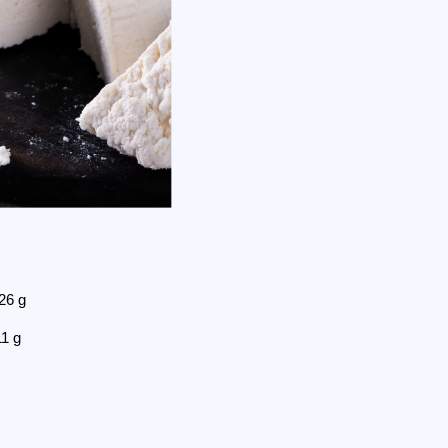
26 g
1 g