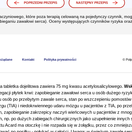
POPRZEDNI PRZEPIS
NASTĘPNY PRZEPIS
naczyniowego, które poza terapią celowaną na pojedynczy czynnik, m
obieganiu zawałowi serca). Oceny występujących czynników ryzyka oraz
pożądane
Kontakt
Polityka prywatności
© Pol
 tabletka dojelitowa zawiera 75 mg kwasu acetylosalicylowego.
Wsk
regacji płytek krwi: zapobieganie zawałowi serca u osób dużego ryzy
 u osób po przebytym zawale serca, stan po wszczepieniu pomostów
gu (TIA) i niedokrwiennego udaru mózgu u pacjentów z TIA, po pr
h, zapobieganie zakrzepicy naczyń wieńcowych u pacjentów z mnogi
h, np. po dużych zabiegach chirurgicznych jako uzupełnienie innych 
tu Acard ma otoczkę i nie rozpada się w żołądku, przez co zmniejsz
mować po posiłku - połykać w całości. Uwaga: w świeżym zawale serc