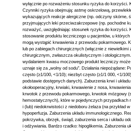
wyłącznie po rozważeniu stosunku ryzyka do korzyści. 
Czynniki ryzyka obejmują: astmę oskrzelową, przewlekłe
wykazujących reakcje alergiczne (np. odczyny skórne, ś
przyjmujących leki przeciwzakrzepowe (np. pochodne k
rozważyć, uwzględniając stosunek ryzyka do korzyści. 
stosowanie produktu leczniczego u pacjentów, u któryc
mogą wystąpić krwawienia z przewodu pokarmowego. Kw
lub po zabiegach chirurgicznych (włącznie z niewielkim
chirurgicznym, zwłaszcza okulistycznym i otologiczn
wydalaniem kwasu moczowego produkt leczniczy może w
uznaje się za „wolny od sodu”. Działania niepożądane: 
często (≥1/100, <1/10); niezbyt często (≥1/1 000, <1/10
podstawie dostępnych danych). Zaburzenia krwi i układ
okołooperacyjny, krwiaki, krwawienie z nosa, krwawieni
krwotok z przewodu pokarmowego, krwotok mózgowy (sz
hemostatycznych), które w pojedynczych przypadkach mo
i (lub) niedokrwistości z niedoboru żelaza (na przykład 
hypoperfuzja. Zaburzenia układu immunologicznego. Rea
pokrzywka, obrzęk, świąd, zaburzenia serca i układu od
i odżywiania. Bardzo rzadko: hipoglikemia. Zaburzenia 