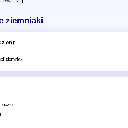
czowe: 13 g
 ziemniaki
dzień)
:
ści ziemniaki
 puszki
ht