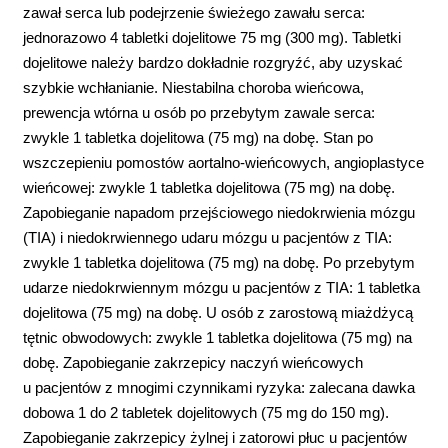
zawał serca lub podejrzenie świeżego zawału serca:
jednorazowo 4 tabletki dojelitowe 75 mg (300 mg). Tabletki
dojelitowe należy bardzo dokładnie rozgryźć, aby uzyskać
szybkie wchłanianie. Niestabilna choroba wieńcowa,
prewencja wtórna u osób po przebytym zawale serca:
zwykle 1 tabletka dojelitowa (75 mg) na dobę. Stan po
wszczepieniu pomostów aortalno-wieńcowych, angioplastyce
wieńcowej: zwykle 1 tabletka dojelitowa (75 mg) na dobę.
Zapobieganie napadom przejściowego niedokrwienia mózgu
(TIA) i niedokrwiennego udaru mózgu u pacjentów z TIA:
zwykle 1 tabletka dojelitowa (75 mg) na dobę. Po przebytym
udarze niedokrwiennym mózgu u pacjentów z TIA: 1 tabletka
dojelitowa (75 mg) na dobę. U osób z zarostową miażdżycą
tętnic obwodowych: zwykle 1 tabletka dojelitowa (75 mg) na
dobę. Zapobieganie zakrzepicy naczyń wieńcowych
u pacjentów z mnogimi czynnikami ryzyka: zalecana dawka
dobowa 1 do 2 tabletek dojelitowych (75 mg do 150 mg).
Zapobieganie zakrzepicy żylnej i zatorowi płuc u pacjentów