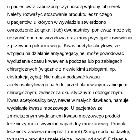
u pacjentów z zaburzoną czynnością wątroby lub nerek.
Należy rozważyć stosowanie produktu leczniczego
u pacjentów, u których w wywiadzie stwierdzono
owrzodzenie żołądka i (lub) dwunastnicy, ponieważ może się
uczynnić choroba wrzodowa oraz mogą wystąpić krwawienia
z przewodu pokarmowego. Kwas acetylosalicylowy, ze
względu na działanie antyagregacyjne, może powodować
wydłużenie czasu krwawienia podczas lub po zabiegach
chirurgicznych (włącznie z niewielkimi zabiegami, np.
ekstrakcją zęba). Nie należy podawać kwasu
acetylosalicylowego na 5 dni przed planowanym zabiegiem
chirurgicznym, zwłaszcza okulistycznym i otologicznym.
Kwas acetylosalicylowy, nawet w małych dawkach, hamuje
wydalanie kwasu moczowego. U pacjentów ze
zmniejszonym wydalaniem kwasu moczowego produkt
leczniczy może wywołać napad dny moczanowej. Produkt
leczniczy zawiera mniej niż 1 mmol (23 mg) sodu na dawkę,
to znaczy produkt uznaje się za „wolny od sodu”. Działania