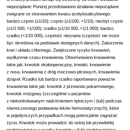
niepożądane: Poniżej przedstawiono działania niepożądane
związane ze stosowaniem kwasu acetylosalicylowego:
bardzo często (≥1/10); często (≥1/100, <1/10); niezbyt często
(≥1/1 000, <1/100); rzadko (≥1/10 000, <1/1 000); bardzo
rzadko (<1/10 000), częstość nieznana (częstość nie może
być określona na podstawie dostępnych danych). Zaburzenia
krwi i układu chłonnego. Zwiększone ryzyko krwawień,
wydłużenie czasu krwawienia. Obserwowano krwawienia
takie jak: krwotok okołooperacyjny, krwiaki, krwawienie
z nosa, krwawienia z dróg moczowo-płciowych, krwawienia
dziąseł. Rzadko lub bardzo rzadko raportowano poważne
krwawienia takie jak: krwotok z przewodu pokarmowego,
krwotok mózgowy (szczególnie u pacjentów
z niekontrolowanym nadciśnieniem tętniczym i (lub) podczas
równoczesnego podawania leków hemostatycznych), które
w pojedynczych przypadkach mogą potencjalnie zagrażać
życiu. Krwotok może prowadzić do ostrej lub przewlekłej
niedokrwistości w wyniku krwotoku i (lub) niedokrwistości