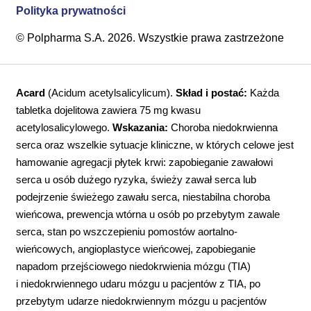
Polityka prywatności
© Polpharma S.A. 2026. Wszystkie prawa zastrzeżone
Acard
(Acidum acetylsalicylicum).
Skład i postać:
Każda
tabletka dojelitowa zawiera 75 mg kwasu
acetylosalicylowego.
Wskazania:
Choroba niedokrwienna
serca oraz wszelkie sytuacje kliniczne, w których celowe jest
hamowanie agregacji płytek krwi: zapobieganie zawałowi
serca u osób dużego ryzyka, świeży zawał serca lub
podejrzenie świeżego zawału serca, niestabilna choroba
wieńcowa, prewencja wtórna u osób po przebytym zawale
serca, stan po wszczepieniu pomostów aortalno-
wieńcowych, angioplastyce wieńcowej, zapobieganie
napadom przejściowego niedokrwienia mózgu (TIA)
i niedokrwiennego udaru mózgu u pacjentów z TIA, po
przebytym udarze niedokrwiennym mózgu u pacjentów