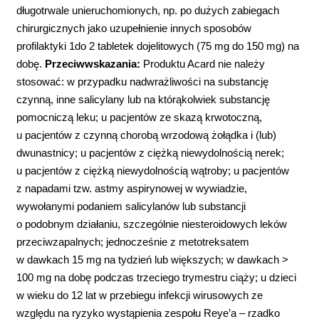
długotrwale unieruchomionych, np. po dużych zabiegach
chirurgicznych jako uzupełnienie innych sposobów
profilaktyki 1do 2 tabletek dojelitowych (75 mg do 150 mg) na
dobę.
Przeciwwskazania:
Produktu Acard nie należy
stosować: w przypadku nadwrażliwości na substancję
czynną, inne salicylany lub na którąkolwiek substancję
pomocniczą leku; u pacjentów ze skazą krwotoczną,
u pacjentów z czynną chorobą wrzodową żołądka i (lub)
dwunastnicy; u pacjentów z ciężką niewydolnością nerek;
u pacjentów z ciężką niewydolnością wątroby; u pacjentów
z napadami tzw. astmy aspirynowej w wywiadzie,
wywołanymi podaniem salicylanów lub substancji
o podobnym działaniu, szczególnie niesteroidowych leków
przeciwzapalnych; jednocześnie z metotreksatem
w dawkach 15 mg na tydzień lub większych; w dawkach >
100 mg na dobę podczas trzeciego trymestru ciąży; u dzieci
w wieku do 12 lat w przebiegu infekcji wirusowych ze
względu na ryzyko wystąpienia zespołu Reye’a – rzadko