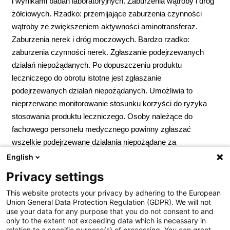
i wynikami badań laboratoryjnych. Zaburzenia wątroby i dróg
żółciowych. Rzadko: przemijające zaburzenia czynności
wątroby ze zwiększeniem aktywności aminotransferaz.
Zaburzenia nerek i dróg moczowych. Bardzo rzadko:
zaburzenia czynności nerek. Zgłaszanie podejrzewanych
działań niepożądanych. Po dopuszczeniu produktu
leczniczego do obrotu istotne jest zgłaszanie
podejrzewanych działań niepożądanych. Umożliwia to
nieprzerwane monitorowanie stosunku korzyści do ryzyka
stosowania produktu leczniczego. Osoby należące do
fachowego personelu medycznego powinny zgłaszać
wszelkie podejrzewane działania niepożądane za
pośrednictwem Departamentu Monitorowania
English
Niepożądanych Działań Produktów Leczniczych Urzędu
Privacy settings
Rejestracji Produktów Leczniczych, Wyrobów Medycznych
This website protects your privacy by adhering to the European
i Produktów Biobójczych; Al. Jerozolimskie 181C; 02-222
Union General Data Protection Regulation (GDPR). We will not
Warszawa; Tel.:
+ 48 22 49 21 301
; Faks:
+ 48 22 49 21 309
use your data for any purpose that you do not consent to and
Strona internetowa:
https://smz.ezdrowie.gov.pl
. Działania
only to the extent not exceeding data which is necessary in
relation to a specific purpose(s) of processing. You can grant