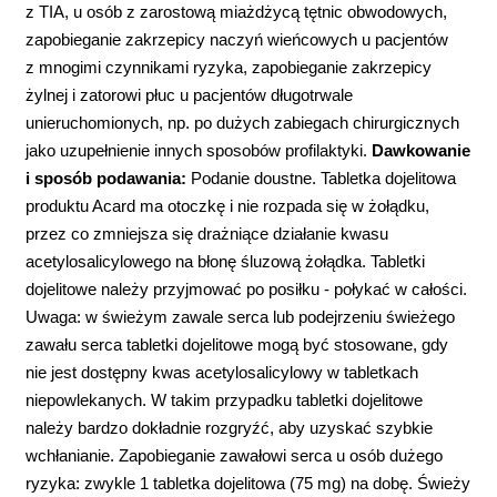
z TIA, u osób z zarostową miażdżycą tętnic obwodowych,
zapobieganie zakrzepicy naczyń wieńcowych u pacjentów
z mnogimi czynnikami ryzyka, zapobieganie zakrzepicy
żylnej i zatorowi płuc u pacjentów długotrwale
unieruchomionych, np. po dużych zabiegach chirurgicznych
jako uzupełnienie innych sposobów profilaktyki.
Dawkowanie
i sposób podawania:
Podanie doustne. Tabletka dojelitowa
produktu Acard ma otoczkę i nie rozpada się w żołądku,
przez co zmniejsza się drażniące działanie kwasu
acetylosalicylowego na błonę śluzową żołądka. Tabletki
dojelitowe należy przyjmować po posiłku - połykać w całości.
Uwaga: w świeżym zawale serca lub podejrzeniu świeżego
zawału serca tabletki dojelitowe mogą być stosowane, gdy
nie jest dostępny kwas acetylosalicylowy w tabletkach
niepowlekanych. W takim przypadku tabletki dojelitowe
należy bardzo dokładnie rozgryźć, aby uzyskać szybkie
wchłanianie. Zapobieganie zawałowi serca u osób dużego
ryzyka: zwykle 1 tabletka dojelitowa (75 mg) na dobę. Świeży