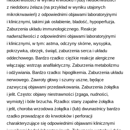
z niedoboru żelaza (na przykład w wyniku utajonych
mikrokrwawień) z odpowiednimi objawami laboratoryjnymi
i klinicznymi, takimi jak osłabienie, bladość, hypoperfuzja.
Zaburzenia układu immunologicznego. Reakcje
nadwrażliwości z odpowiednimi objawami laboratoryjnymi
i klinicznymi, w tym: astma, odczyny skórne, wysypka,
pokrzywka, obrzęk, świąd, zaburzenia serca i układu
oddechowego. Bardzo rzadko: ciężkie reakcje alergiczne
włączając wstrząs anafilaktyczny. Zaburzenia metabolizmu
i odżywiania. Bardzo rzadko: hipoglikemia. Zaburzenia układu
nerwowego. Zawroty głowy i szumy uszne, będące
zazwyczaj objawami przedawkowania. Zaburzenia żołądka
i jelit. Często: objawy niestrawności (zgaga, nudności,
wymioty) i bóle brzucha. Rzadko: stany zapalne żołądka
i jelit, choroba wrzodowa żołądka i (lub) dwunastnicy bardzo
rzadko prowadzące do krwotoków i perforacji
charakteryzujące się odpowiednimi objawami klinicznymi