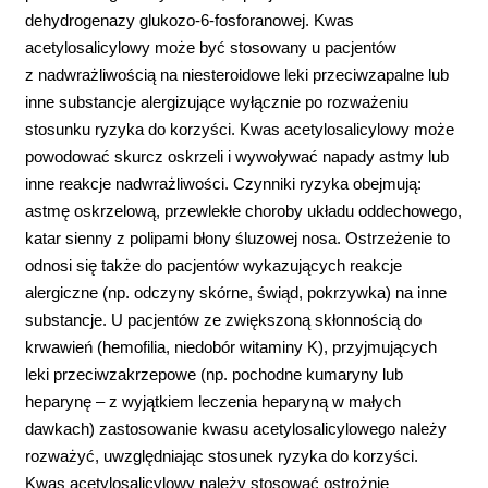
dehydrogenazy glukozo-6-fosforanowej. Kwas
acetylosalicylowy może być stosowany u pacjentów
z nadwrażliwością na niesteroidowe leki przeciwzapalne lub
inne substancje alergizujące wyłącznie po rozważeniu
stosunku ryzyka do korzyści. Kwas acetylosalicylowy może
powodować skurcz oskrzeli i wywoływać napady astmy lub
inne reakcje nadwrażliwości. Czynniki ryzyka obejmują:
astmę oskrzelową, przewlekłe choroby układu oddechowego,
katar sienny z polipami błony śluzowej nosa. Ostrzeżenie to
odnosi się także do pacjentów wykazujących reakcje
alergiczne (np. odczyny skórne, świąd, pokrzywka) na inne
substancje. U pacjentów ze zwiększoną skłonnością do
krwawień (hemofilia, niedobór witaminy K), przyjmujących
leki przeciwzakrzepowe (np. pochodne kumaryny lub
heparynę – z wyjątkiem leczenia heparyną w małych
dawkach) zastosowanie kwasu acetylosalicylowego należy
rozważyć, uwzględniając stosunek ryzyka do korzyści.
Kwas acetylosalicylowy należy stosować ostrożnie