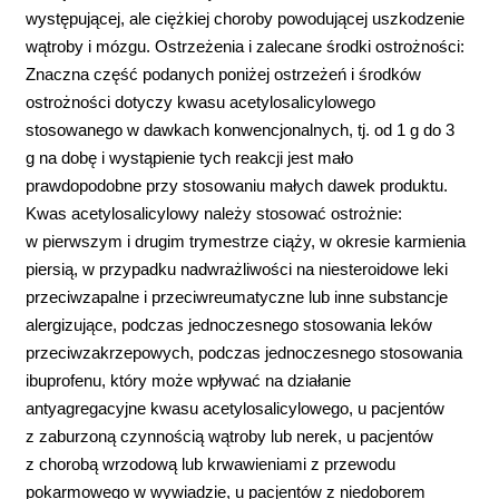
występującej, ale ciężkiej choroby powodującej uszkodzenie
wątroby i mózgu. Ostrzeżenia i zalecane środki ostrożności:
Znaczna część podanych poniżej ostrzeżeń i środków
ostrożności dotyczy kwasu acetylosalicylowego
stosowanego w dawkach konwencjonalnych, tj. od 1 g do 3
g na dobę i wystąpienie tych reakcji jest mało
prawdopodobne przy stosowaniu małych dawek produktu.
Kwas acetylosalicylowy należy stosować ostrożnie:
w pierwszym i drugim trymestrze ciąży, w okresie karmienia
piersią, w przypadku nadwrażliwości na niesteroidowe leki
przeciwzapalne i przeciwreumatyczne lub inne substancje
alergizujące, podczas jednoczesnego stosowania leków
przeciwzakrzepowych, podczas jednoczesnego stosowania
ibuprofenu, który może wpływać na działanie
antyagregacyjne kwasu acetylosalicylowego, u pacjentów
z zaburzoną czynnością wątroby lub nerek, u pacjentów
z chorobą wrzodową lub krwawieniami z przewodu
pokarmowego w wywiadzie, u pacjentów z niedoborem