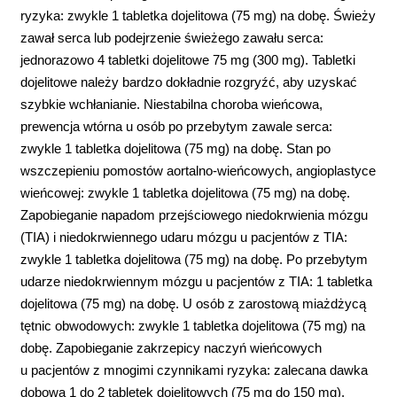
ryzyka: zwykle 1 tabletka dojelitowa (75 mg) na dobę. Świeży
zawał serca lub podejrzenie świeżego zawału serca:
jednorazowo 4 tabletki dojelitowe 75 mg (300 mg). Tabletki
dojelitowe należy bardzo dokładnie rozgryźć, aby uzyskać
szybkie wchłanianie. Niestabilna choroba wieńcowa,
prewencja wtórna u osób po przebytym zawale serca:
zwykle 1 tabletka dojelitowa (75 mg) na dobę. Stan po
wszczepieniu pomostów aortalno-wieńcowych, angioplastyce
wieńcowej: zwykle 1 tabletka dojelitowa (75 mg) na dobę.
Zapobieganie napadom przejściowego niedokrwienia mózgu
(TIA) i niedokrwiennego udaru mózgu u pacjentów z TIA:
zwykle 1 tabletka dojelitowa (75 mg) na dobę. Po przebytym
udarze niedokrwiennym mózgu u pacjentów z TIA: 1 tabletka
dojelitowa (75 mg) na dobę. U osób z zarostową miażdżycą
tętnic obwodowych: zwykle 1 tabletka dojelitowa (75 mg) na
dobę. Zapobieganie zakrzepicy naczyń wieńcowych
u pacjentów z mnogimi czynnikami ryzyka: zalecana dawka
dobowa 1 do 2 tabletek dojelitowych (75 mg do 150 mg).