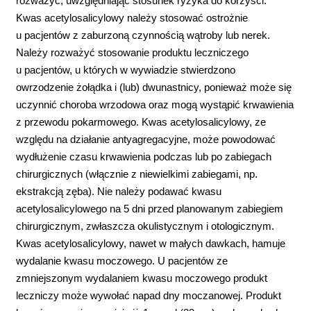
rozważyć, uwzględniając stosunek ryzyka do korzyści.
Kwas acetylosalicylowy należy stosować ostrożnie
u pacjentów z zaburzoną czynnością wątroby lub nerek.
Należy rozważyć stosowanie produktu leczniczego
u pacjentów, u których w wywiadzie stwierdzono
owrzodzenie żołądka i (lub) dwunastnicy, ponieważ może się
uczynnić choroba wrzodowa oraz mogą wystąpić krwawienia
z przewodu pokarmowego. Kwas acetylosalicylowy, ze
względu na działanie antyagregacyjne, może powodować
wydłużenie czasu krwawienia podczas lub po zabiegach
chirurgicznych (włącznie z niewielkimi zabiegami, np.
ekstrakcją zęba). Nie należy podawać kwasu
acetylosalicylowego na 5 dni przed planowanym zabiegiem
chirurgicznym, zwłaszcza okulistycznym i otologicznym.
Kwas acetylosalicylowy, nawet w małych dawkach, hamuje
wydalanie kwasu moczowego. U pacjentów ze
zmniejszonym wydalaniem kwasu moczowego produkt
leczniczy może wywołać napad dny moczanowej. Produkt