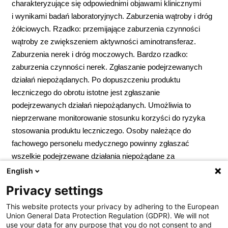
charakteryzujące się odpowiednimi objawami klinicznymi
i wynikami badań laboratoryjnych. Zaburzenia wątroby i dróg
żółciowych. Rzadko: przemijające zaburzenia czynności
wątroby ze zwiększeniem aktywności aminotransferaz.
Zaburzenia nerek i dróg moczowych. Bardzo rzadko:
zaburzenia czynności nerek. Zgłaszanie podejrzewanych
działań niepożądanych. Po dopuszczeniu produktu
leczniczego do obrotu istotne jest zgłaszanie
podejrzewanych działań niepożądanych. Umożliwia to
nieprzerwane monitorowanie stosunku korzyści do ryzyka
stosowania produktu leczniczego. Osoby należące do
fachowego personelu medycznego powinny zgłaszać
wszelkie podejrzewane działania niepożądane za
pośrednictwem Departamentu Monitorowania
English
Niepożądanych Działań Produktów Leczniczych Urzędu
Privacy settings
Rejestracji Produktów Leczniczych, Wyrobów Medycznych
This website protects your privacy by adhering to the European
i Produktów Biobójczych; Al. Jerozolimskie 181C; 02-222
Union General Data Protection Regulation (GDPR). We will not
Warszawa; Tel.:
+ 48 22 49 21 301
; Faks:
+ 48 22 49 21 309
use your data for any purpose that you do not consent to and