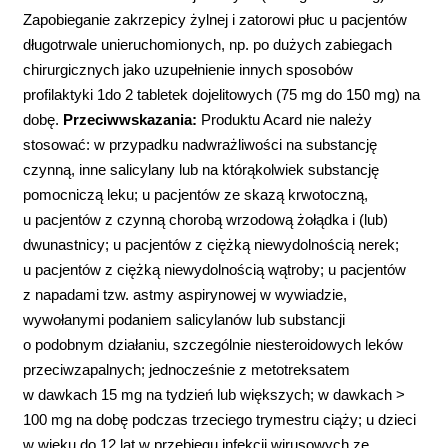
Zapobieganie zakrzepicy żylnej i zatorowi płuc u pacjentów
długotrwale unieruchomionych, np. po dużych zabiegach
chirurgicznych jako uzupełnienie innych sposobów
profilaktyki 1do 2 tabletek dojelitowych (75 mg do 150 mg) na
dobę.
Przeciwwskazania:
Produktu Acard nie należy
stosować: w przypadku nadwrażliwości na substancję
czynną, inne salicylany lub na którąkolwiek substancję
pomocniczą leku; u pacjentów ze skazą krwotoczną,
u pacjentów z czynną chorobą wrzodową żołądka i (lub)
dwunastnicy; u pacjentów z ciężką niewydolnością nerek;
u pacjentów z ciężką niewydolnością wątroby; u pacjentów
z napadami tzw. astmy aspirynowej w wywiadzie,
wywołanymi podaniem salicylanów lub substancji
o podobnym działaniu, szczególnie niesteroidowych leków
przeciwzapalnych; jednocześnie z metotreksatem
w dawkach 15 mg na tydzień lub większych; w dawkach >
100 mg na dobę podczas trzeciego trymestru ciąży; u dzieci
w wieku do 12 lat w przebiegu infekcji wirusowych ze