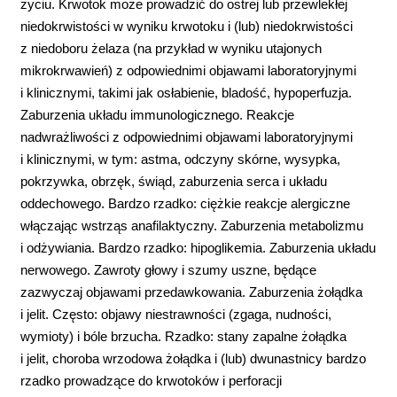
życiu. Krwotok może prowadzić do ostrej lub przewlekłej
niedokrwistości w wyniku krwotoku i (lub) niedokrwistości
z niedoboru żelaza (na przykład w wyniku utajonych
mikrokrwawień) z odpowiednimi objawami laboratoryjnymi
i klinicznymi, takimi jak osłabienie, bladość, hypoperfuzja.
Zaburzenia układu immunologicznego. Reakcje
nadwrażliwości z odpowiednimi objawami laboratoryjnymi
i klinicznymi, w tym: astma, odczyny skórne, wysypka,
pokrzywka, obrzęk, świąd, zaburzenia serca i układu
oddechowego. Bardzo rzadko: ciężkie reakcje alergiczne
włączając wstrząs anafilaktyczny. Zaburzenia metabolizmu
i odżywiania. Bardzo rzadko: hipoglikemia. Zaburzenia układu
nerwowego. Zawroty głowy i szumy uszne, będące
zazwyczaj objawami przedawkowania. Zaburzenia żołądka
i jelit. Często: objawy niestrawności (zgaga, nudności,
wymioty) i bóle brzucha. Rzadko: stany zapalne żołądka
i jelit, choroba wrzodowa żołądka i (lub) dwunastnicy bardzo
rzadko prowadzące do krwotoków i perforacji