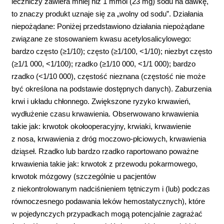
leczniczy zawiera mniej niż 1 mmol (23 mg) sodu na dawkę,
to znaczy produkt uznaje się za „wolny od sodu”. Działania
niepożądane: Poniżej przedstawiono działania niepożądane
związane ze stosowaniem kwasu acetylosalicylowego:
bardzo często (≥1/10); często (≥1/100, <1/10); niezbyt często
(≥1/1 000, <1/100); rzadko (≥1/10 000, <1/1 000); bardzo
rzadko (<1/10 000), częstość nieznana (częstość nie może
być określona na podstawie dostępnych danych). Zaburzenia
krwi i układu chłonnego. Zwiększone ryzyko krwawień,
wydłużenie czasu krwawienia. Obserwowano krwawienia
takie jak: krwotok okołooperacyjny, krwiaki, krwawienie
z nosa, krwawienia z dróg moczowo-płciowych, krwawienia
dziąseł. Rzadko lub bardzo rzadko raportowano poważne
krwawienia takie jak: krwotok z przewodu pokarmowego,
krwotok mózgowy (szczególnie u pacjentów
z niekontrolowanym nadciśnieniem tętniczym i (lub) podczas
równoczesnego podawania leków hemostatycznych), które
w pojedynczych przypadkach mogą potencjalnie zagrażać