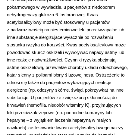
pokarmowego w wywiadzie, u pacjentów z niedoborem
dehydrogenazy glukozo-6-fosforanowej. Kwas
acetylosalicylowy może być stosowany u pacjentów
z nadwrażliwością na niesteroidowe leki przeciwzapalne lub
inne substancje alergizujące wyłącznie po rozważeniu
stosunku ryzyka do korzyści. Kwas acetylosalicylowy może
powodować skurcz oskrzeli i wywoływać napady astmy lub
inne reakcje nadwrażliwości. Czynniki ryzyka obejmują:
astmę oskrzelową, przewlekłe choroby układu oddechowego,
katar sienny z polipami błony śluzowej nosa. Ostrzeżenie to
odnosi się także do pacjentów wykazujących reakcje
alergiczne (np. odczyny skórne, świąd, pokrzywka) na inne
substancje. U pacjentów ze zwiększoną skłonnością do
krwawień (hemofilia, niedobór witaminy K), przyjmujących
leki przeciwzakrzepowe (np. pochodne kumaryny lub
heparynę – z wyjątkiem leczenia heparyną w małych
dawkach) zastosowanie kwasu acetylosalicylowego należy