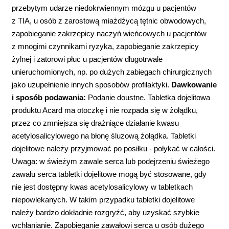
przebytym udarze niedokrwiennym mózgu u pacjentów
z TIA, u osób z zarostową miażdżycą tętnic obwodowych,
zapobieganie zakrzepicy naczyń wieńcowych u pacjentów
z mnogimi czynnikami ryzyka, zapobieganie zakrzepicy
żylnej i zatorowi płuc u pacjentów długotrwale
unieruchomionych, np. po dużych zabiegach chirurgicznych
jako uzupełnienie innych sposobów profilaktyki.
Dawkowanie
i sposób podawania:
Podanie doustne. Tabletka dojelitowa
produktu Acard ma otoczkę i nie rozpada się w żołądku,
przez co zmniejsza się drażniące działanie kwasu
acetylosalicylowego na błonę śluzową żołądka. Tabletki
dojelitowe należy przyjmować po posiłku - połykać w całości.
Uwaga: w świeżym zawale serca lub podejrzeniu świeżego
zawału serca tabletki dojelitowe mogą być stosowane, gdy
nie jest dostępny kwas acetylosalicylowy w tabletkach
niepowlekanych. W takim przypadku tabletki dojelitowe
należy bardzo dokładnie rozgryźć, aby uzyskać szybkie
wchłanianie. Zapobieganie zawałowi serca u osób dużego