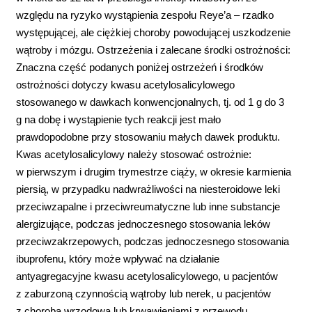
względu na ryzyko wystąpienia zespołu Reye’a – rzadko
występującej, ale ciężkiej choroby powodującej uszkodzenie
wątroby i mózgu. Ostrzeżenia i zalecane środki ostrożności:
Znaczna część podanych poniżej ostrzeżeń i środków
ostrożności dotyczy kwasu acetylosalicylowego
stosowanego w dawkach konwencjonalnych, tj. od 1 g do 3
g na dobę i wystąpienie tych reakcji jest mało
prawdopodobne przy stosowaniu małych dawek produktu.
Kwas acetylosalicylowy należy stosować ostrożnie:
w pierwszym i drugim trymestrze ciąży, w okresie karmienia
piersią, w przypadku nadwrażliwości na niesteroidowe leki
przeciwzapalne i przeciwreumatyczne lub inne substancje
alergizujące, podczas jednoczesnego stosowania leków
przeciwzakrzepowych, podczas jednoczesnego stosowania
ibuprofenu, który może wpływać na działanie
antyagregacyjne kwasu acetylosalicylowego, u pacjentów
z zaburzoną czynnością wątroby lub nerek, u pacjentów
z chorobą wrzodową lub krwawieniami z przewodu