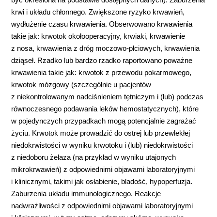
krwi i układu chłonnego. Zwiększone ryzyko krwawień,
wydłużenie czasu krwawienia. Obserwowano krwawienia
takie jak: krwotok okołooperacyjny, krwiaki, krwawienie
z nosa, krwawienia z dróg moczowo-płciowych, krwawienia
dziąseł. Rzadko lub bardzo rzadko raportowano poważne
krwawienia takie jak: krwotok z przewodu pokarmowego,
krwotok mózgowy (szczególnie u pacjentów
z niekontrolowanym nadciśnieniem tętniczym i (lub) podczas
równoczesnego podawania leków hemostatycznych), które
w pojedynczych przypadkach mogą potencjalnie zagrażać
życiu. Krwotok może prowadzić do ostrej lub przewlekłej
niedokrwistości w wyniku krwotoku i (lub) niedokrwistości
z niedoboru żelaza (na przykład w wyniku utajonych
mikrokrwawień) z odpowiednimi objawami laboratoryjnymi
i klinicznymi, takimi jak osłabienie, bladość, hypoperfuzja.
Zaburzenia układu immunologicznego. Reakcje
nadwrażliwości z odpowiednimi objawami laboratoryjnymi