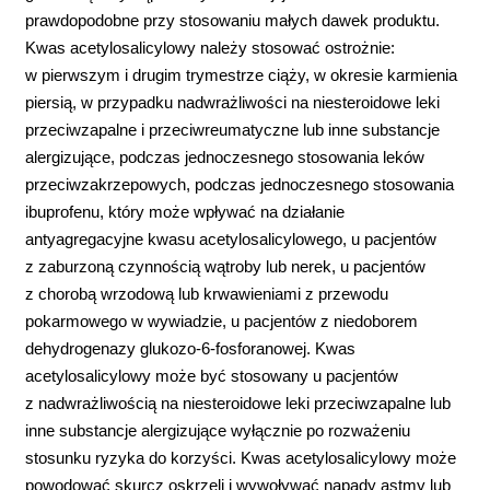
prawdopodobne przy stosowaniu małych dawek produktu.
Kwas acetylosalicylowy należy stosować ostrożnie:
w pierwszym i drugim trymestrze ciąży, w okresie karmienia
piersią, w przypadku nadwrażliwości na niesteroidowe leki
przeciwzapalne i przeciwreumatyczne lub inne substancje
alergizujące, podczas jednoczesnego stosowania leków
przeciwzakrzepowych, podczas jednoczesnego stosowania
ibuprofenu, który może wpływać na działanie
antyagregacyjne kwasu acetylosalicylowego, u pacjentów
z zaburzoną czynnością wątroby lub nerek, u pacjentów
z chorobą wrzodową lub krwawieniami z przewodu
pokarmowego w wywiadzie, u pacjentów z niedoborem
dehydrogenazy glukozo-6-fosforanowej. Kwas
acetylosalicylowy może być stosowany u pacjentów
z nadwrażliwością na niesteroidowe leki przeciwzapalne lub
inne substancje alergizujące wyłącznie po rozważeniu
stosunku ryzyka do korzyści. Kwas acetylosalicylowy może
powodować skurcz oskrzeli i wywoływać napady astmy lub