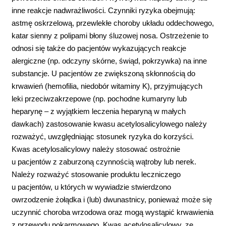
inne reakcje nadwrażliwości. Czynniki ryzyka obejmują:
astmę oskrzelową, przewlekłe choroby układu oddechowego,
katar sienny z polipami błony śluzowej nosa. Ostrzeżenie to
odnosi się także do pacjentów wykazujących reakcje
alergiczne (np. odczyny skórne, świąd, pokrzywka) na inne
substancje. U pacjentów ze zwiększoną skłonnością do
krwawień (hemofilia, niedobór witaminy K), przyjmujących
leki przeciwzakrzepowe (np. pochodne kumaryny lub
heparynę – z wyjątkiem leczenia heparyną w małych
dawkach) zastosowanie kwasu acetylosalicylowego należy
rozważyć, uwzględniając stosunek ryzyka do korzyści.
Kwas acetylosalicylowy należy stosować ostrożnie
u pacjentów z zaburzoną czynnością wątroby lub nerek.
Należy rozważyć stosowanie produktu leczniczego
u pacjentów, u których w wywiadzie stwierdzono
owrzodzenie żołądka i (lub) dwunastnicy, ponieważ może się
uczynnić choroba wrzodowa oraz mogą wystąpić krwawienia
z przewodu pokarmowego. Kwas acetylosalicylowy, ze