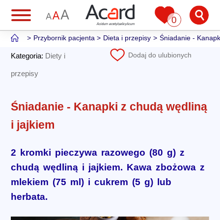
0
Przybornik pacjenta
Dieta i przepisy
Śniadanie - Kanapki
Dodaj do ulubionych
Kategoria:
Diety i
przepisy
Śniadanie - Kanapki z chudą wędliną
i jajkiem
2 kromki pieczywa razowego (80 g) z
chudą wędliną i jajkiem. Kawa zbożowa z
mlekiem (75 ml) i cukrem (5 g) lub
herbata.