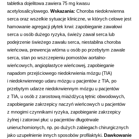
tabletka dojelitowa zawiera 75 mg kwasu
acetylosalicylowego.
Wskazania:
Choroba niedokrwienna
serca oraz wszelkie sytuacje kliniczne, w których celowe jest
hamowanie agregacji płytek krwi: zapobieganie zawałowi
serca u osób dużego ryzyka, świeży zawał serca lub
podejrzenie świeżego zawału serca, niestabilna choroba
wieńcowa, prewencja wtórna u osób po przebytym zawale
serca, stan po wszczepieniu pomostów aortalno-
wieńcowych, angioplastyce wieńcowej, zapobieganie
napadom przejściowego niedokrwienia mózgu (TIA)
i niedokrwiennego udaru mózgu u pacjentów z TIA, po
przebytym udarze niedokrwiennym mózgu u pacjentów
z TIA, u osób z zarostową miażdżycą tętnic obwodowych,
zapobieganie zakrzepicy naczyń wieńcowych u pacjentów
z mnogimi czynnikami ryzyka, zapobieganie zakrzepicy
żylnej i zatorowi płuc u pacjentów długotrwale
unieruchomionych, np. po dużych zabiegach chirurgicznych
jako uzupełnienie innych sposobów profilaktyki.
Dawkowanie