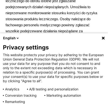
leczniczego do obrotu istotne jest zgłaszanie
podejrzewanych działań niepożądanych. Umożliwia to
nieprzerwane monitorowanie stosunku korzyści do ryzyka
stosowania produktu leczniczego. Osoby należące do
fachowego personelu medycznego powinny zgłaszać
wszelkie podejrzewane działania niepożądane za
pośrednictwem Departamentu Monitorowania
English
Niepożądanych Działań Produktów Leczniczych Urzędu
Privacy settings
Rejestracji Produktów Leczniczych, Wyrobów Medycznych
This website protects your privacy by adhering to the European
i Produktów Biobójczych; Al. Jerozolimskie 181C; 02-222
Union General Data Protection Regulation (GDPR). We will not
Warszawa; Tel.:
+ 48 22 49 21 301
; Faks:
+ 48 22 49 21 309
use your data for any purpose that you do not consent to and
Strona internetowa:
https://smz.ezdrowie.gov.pl
. Działania
only to the extent not exceeding data which is necessary in
relation to a specific purpose(s) of processing. You can grant
niepożądane można zgłaszać również podmiotowi
your consent(s) to use your data for specific purposes below or
odpowiedzialnemu.
Podmiot odpowiedzialny:
Zakłady
by clicking "Agree to all".
Farmaceutyczne Polpharma S.A. Pozwolenie na
Analytics
A/B testing and personalization
dopuszczenie do obrotu nr R/6725 wydane przez MZ. Lek
Conversion tracking
Marketing automation
wydawany bez recepty. ChPL: 2025.02.05
Remarketing