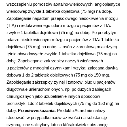
wszczepieniu pomostów aortalno-wieńcowych, angioplastyce
wieńcowej: zwykle 1 tabletka dojelitowa (75 mg) na dobę.
Zapobieganie napadom przejściowego niedokrwienia mózgu
(TIA) i niedokrwiennego udaru mózgu u pacjentów z TIA:
zwykle 1 tabletka dojelitowa (75 mg) na dobę. Po przebytym
udarze niedokrwiennym mózgu u pacjentów z TIA: 1 tabletka
dojelitowa (75 mg) na dobę. U osób z zarostową miażdżycą
tętnic obwodowych: zwykle 1 tabletka dojelitowa (75 mg) na
dobę. Zapobieganie zakrzepicy naczyń wieńcowych
u pacjentów z mnogimi czynnikami ryzyka: zalecana dawka
dobowa 1 do 2 tabletek dojelitowych (75 mg do 150 mg).
Zapobieganie zakrzepicy żylnej i zatorowi płuc u pacjentów
długotrwale unieruchomionych, np. po dużych zabiegach
chirurgicznych jako uzupełnienie innych sposobów
profilaktyki 1do 2 tabletek dojelitowych (75 mg do 150 mg) na
dobę.
Przeciwwskazania:
Produktu Acard nie należy
stosować: w przypadku nadwrażliwości na substancję
czynną, inne salicylany lub na którąkolwiek substancję