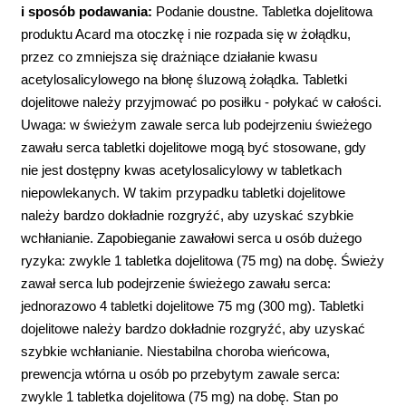
i sposób podawania:
Podanie doustne. Tabletka dojelitowa
produktu Acard ma otoczkę i nie rozpada się w żołądku,
przez co zmniejsza się drażniące działanie kwasu
acetylosalicylowego na błonę śluzową żołądka. Tabletki
dojelitowe należy przyjmować po posiłku - połykać w całości.
Uwaga: w świeżym zawale serca lub podejrzeniu świeżego
zawału serca tabletki dojelitowe mogą być stosowane, gdy
nie jest dostępny kwas acetylosalicylowy w tabletkach
niepowlekanych. W takim przypadku tabletki dojelitowe
należy bardzo dokładnie rozgryźć, aby uzyskać szybkie
wchłanianie. Zapobieganie zawałowi serca u osób dużego
ryzyka: zwykle 1 tabletka dojelitowa (75 mg) na dobę. Świeży
zawał serca lub podejrzenie świeżego zawału serca:
jednorazowo 4 tabletki dojelitowe 75 mg (300 mg). Tabletki
dojelitowe należy bardzo dokładnie rozgryźć, aby uzyskać
szybkie wchłanianie. Niestabilna choroba wieńcowa,
prewencja wtórna u osób po przebytym zawale serca:
zwykle 1 tabletka dojelitowa (75 mg) na dobę. Stan po