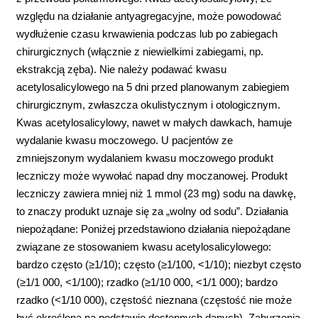
względu na działanie antyagregacyjne, może powodować
wydłużenie czasu krwawienia podczas lub po zabiegach
chirurgicznych (włącznie z niewielkimi zabiegami, np.
ekstrakcją zęba). Nie należy podawać kwasu
acetylosalicylowego na 5 dni przed planowanym zabiegiem
chirurgicznym, zwłaszcza okulistycznym i otologicznym.
Kwas acetylosalicylowy, nawet w małych dawkach, hamuje
wydalanie kwasu moczowego. U pacjentów ze
zmniejszonym wydalaniem kwasu moczowego produkt
leczniczy może wywołać napad dny moczanowej. Produkt
leczniczy zawiera mniej niż 1 mmol (23 mg) sodu na dawkę,
to znaczy produkt uznaje się za „wolny od sodu”. Działania
niepożądane: Poniżej przedstawiono działania niepożądane
związane ze stosowaniem kwasu acetylosalicylowego:
bardzo często (≥1/10); często (≥1/100, <1/10); niezbyt często
(≥1/1 000, <1/100); rzadko (≥1/10 000, <1/1 000); bardzo
rzadko (<1/10 000), częstość nieznana (częstość nie może
być określona na podstawie dostępnych danych). Zaburzenia