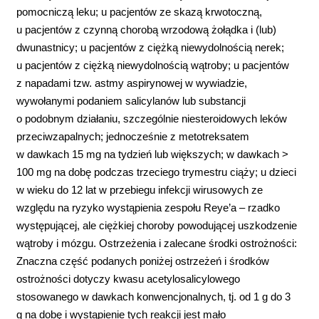
pomocniczą leku; u pacjentów ze skazą krwotoczną,
u pacjentów z czynną chorobą wrzodową żołądka i (lub)
dwunastnicy; u pacjentów z ciężką niewydolnością nerek;
u pacjentów z ciężką niewydolnością wątroby; u pacjentów
z napadami tzw. astmy aspirynowej w wywiadzie,
wywołanymi podaniem salicylanów lub substancji
o podobnym działaniu, szczególnie niesteroidowych leków
przeciwzapalnych; jednocześnie z metotreksatem
w dawkach 15 mg na tydzień lub większych; w dawkach >
100 mg na dobę podczas trzeciego trymestru ciąży; u dzieci
w wieku do 12 lat w przebiegu infekcji wirusowych ze
względu na ryzyko wystąpienia zespołu Reye’a – rzadko
występującej, ale ciężkiej choroby powodującej uszkodzenie
wątroby i mózgu. Ostrzeżenia i zalecane środki ostrożności:
Znaczna część podanych poniżej ostrzeżeń i środków
ostrożności dotyczy kwasu acetylosalicylowego
stosowanego w dawkach konwencjonalnych, tj. od 1 g do 3
g na dobę i wystąpienie tych reakcji jest mało