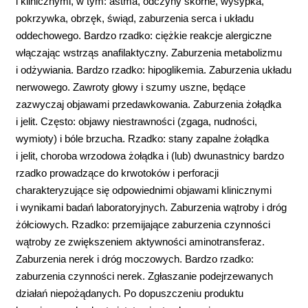
i klinicznymi, w tym: astma, odczyny skórne, wysypka,
pokrzywka, obrzęk, świąd, zaburzenia serca i układu
oddechowego. Bardzo rzadko: ciężkie reakcje alergiczne
włączając wstrząs anafilaktyczny. Zaburzenia metabolizmu
i odżywiania. Bardzo rzadko: hipoglikemia. Zaburzenia układu
nerwowego. Zawroty głowy i szumy uszne, będące
zazwyczaj objawami przedawkowania. Zaburzenia żołądka
i jelit. Często: objawy niestrawności (zgaga, nudności,
wymioty) i bóle brzucha. Rzadko: stany zapalne żołądka
i jelit, choroba wrzodowa żołądka i (lub) dwunastnicy bardzo
rzadko prowadzące do krwotoków i perforacji
charakteryzujące się odpowiednimi objawami klinicznymi
i wynikami badań laboratoryjnych. Zaburzenia wątroby i dróg
żółciowych. Rzadko: przemijające zaburzenia czynności
wątroby ze zwiększeniem aktywności aminotransferaz.
Zaburzenia nerek i dróg moczowych. Bardzo rzadko:
zaburzenia czynności nerek. Zgłaszanie podejrzewanych
działań niepożądanych. Po dopuszczeniu produktu