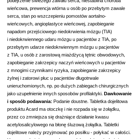
podejrzenie świeżego zawału serca, niestabilna choroba
wieńcowa, prewencja wtórna u osób po przebytym zawale
serca, stan po wszczepieniu pomostów aortalno-
wieńcowych, angioplastyce wieńcowej, zapobieganie
napadom przejściowego niedokrwienia mózgu (TIA)
i niedokrwiennego udaru mózgu u pacjentów z TIA, po
przebytym udarze niedokrwiennym mózgu u pacjentów
z TIA, u osób z zarostową miażdżycą tętnic obwodowych,
zapobieganie zakrzepicy naczyń wieńcowych u pacjentów
z mnogimi czynnikami ryzyka, zapobieganie zakrzepicy
żylnej i zatorowi płuc u pacjentów długotrwale
unieruchomionych, np. po dużych zabiegach chirurgicznych
jako uzupełnienie innych sposobów profilaktyki.
Dawkowanie
i sposób podawania:
Podanie doustne. Tabletka dojelitowa
produktu Acard ma otoczkę i nie rozpada się w żołądku,
przez co zmniejsza się drażniące działanie kwasu
acetylosalicylowego na błonę śluzową żołądka. Tabletki
dojelitowe należy przyjmować po posiłku - połykać w całości.