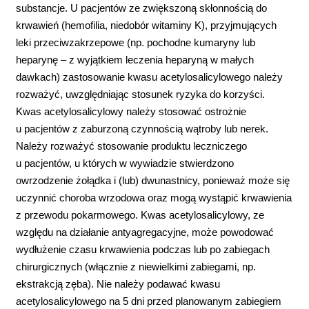
substancje. U pacjentów ze zwiększoną skłonnością do
krwawień (hemofilia, niedobór witaminy K), przyjmujących
leki przeciwzakrzepowe (np. pochodne kumaryny lub
heparynę – z wyjątkiem leczenia heparyną w małych
dawkach) zastosowanie kwasu acetylosalicylowego należy
rozważyć, uwzględniając stosunek ryzyka do korzyści.
Kwas acetylosalicylowy należy stosować ostrożnie
u pacjentów z zaburzoną czynnością wątroby lub nerek.
Należy rozważyć stosowanie produktu leczniczego
u pacjentów, u których w wywiadzie stwierdzono
owrzodzenie żołądka i (lub) dwunastnicy, ponieważ może się
uczynnić choroba wrzodowa oraz mogą wystąpić krwawienia
z przewodu pokarmowego. Kwas acetylosalicylowy, ze
względu na działanie antyagregacyjne, może powodować
wydłużenie czasu krwawienia podczas lub po zabiegach
chirurgicznych (włącznie z niewielkimi zabiegami, np.
ekstrakcją zęba). Nie należy podawać kwasu
acetylosalicylowego na 5 dni przed planowanym zabiegiem