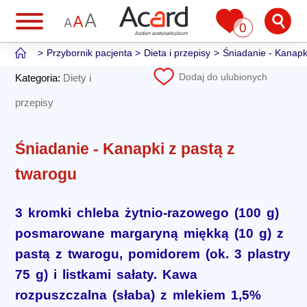
0
Przybornik pacjenta
Dieta i przepisy
Śniadanie - Kanapk
Dodaj do ulubionych
Kategoria:
Diety i
przepisy
Śniadanie - Kanapki z pastą z
twarogu
3 kromki chleba żytnio-razowego (100 g)
posmarowane margaryną miękką (10 g) z
pastą z twarogu, pomidorem (ok. 3 plastry
75 g) i listkami sałaty. Kawa
rozpuszczalna (słaba) z mlekiem 1,5%