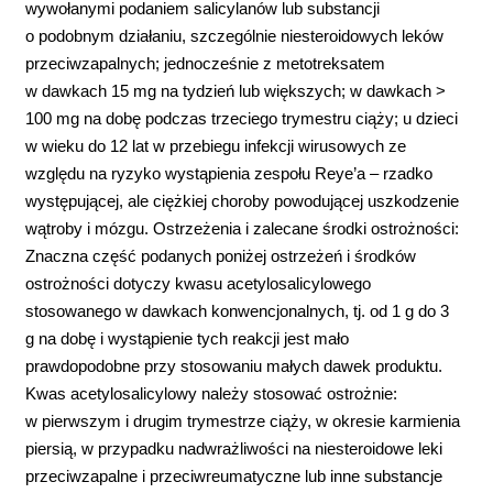
wywołanymi podaniem salicylanów lub substancji
o podobnym działaniu, szczególnie niesteroidowych leków
przeciwzapalnych; jednocześnie z metotreksatem
w dawkach 15 mg na tydzień lub większych; w dawkach >
100 mg na dobę podczas trzeciego trymestru ciąży; u dzieci
w wieku do 12 lat w przebiegu infekcji wirusowych ze
względu na ryzyko wystąpienia zespołu Reye’a – rzadko
występującej, ale ciężkiej choroby powodującej uszkodzenie
wątroby i mózgu. Ostrzeżenia i zalecane środki ostrożności:
Znaczna część podanych poniżej ostrzeżeń i środków
ostrożności dotyczy kwasu acetylosalicylowego
stosowanego w dawkach konwencjonalnych, tj. od 1 g do 3
g na dobę i wystąpienie tych reakcji jest mało
prawdopodobne przy stosowaniu małych dawek produktu.
Kwas acetylosalicylowy należy stosować ostrożnie:
w pierwszym i drugim trymestrze ciąży, w okresie karmienia
piersią, w przypadku nadwrażliwości na niesteroidowe leki
przeciwzapalne i przeciwreumatyczne lub inne substancje