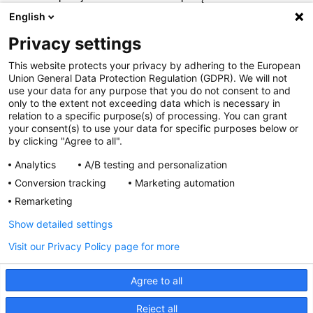
pośrednictwem Departamentu Monitorowania
English
Niepożądanych Działań Produktów Leczniczych Urzędu
Privacy settings
Rejestracji Produktów Leczniczych, Wyrobów Medycznych
This website protects your privacy by adhering to the European
i Produktów Biobójczych; Al. Jerozolimskie 181C; 02-222
Union General Data Protection Regulation (GDPR). We will not
Warszawa; Tel.:
+ 48 22 49 21 301
; Faks:
+ 48 22 49 21 309
use your data for any purpose that you do not consent to and
Strona internetowa:
https://smz.ezdrowie.gov.pl
. Działania
only to the extent not exceeding data which is necessary in
relation to a specific purpose(s) of processing. You can grant
niepożądane można zgłaszać również podmiotowi
your consent(s) to use your data for specific purposes below or
odpowiedzialnemu.
Podmiot odpowiedzialny:
Zakłady
by clicking "Agree to all".
Farmaceutyczne Polpharma S.A. Pozwolenie na
Analytics
A/B testing and personalization
dopuszczenie do obrotu nr R/6725 wydane przez MZ. Lek
Conversion tracking
Marketing automation
wydawany bez recepty. ChPL: 2025.02.05
Remarketing
Show detailed settings
Visit our Privacy Policy page for more
*To jest lek. Dla bezpieczeństwa stosuj go zgodnie
z ulotką dołączoną do opakowania. Nie przekraczaj
Agree to all
maksymalnej dawki leku.
W przypadku wątpliwości skonsultuj się z lekarzem lub
Reject all