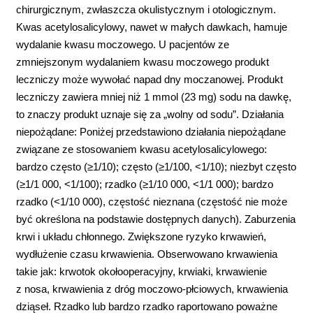
chirurgicznym, zwłaszcza okulistycznym i otologicznym.
Kwas acetylosalicylowy, nawet w małych dawkach, hamuje
wydalanie kwasu moczowego. U pacjentów ze
zmniejszonym wydalaniem kwasu moczowego produkt
leczniczy może wywołać napad dny moczanowej. Produkt
leczniczy zawiera mniej niż 1 mmol (23 mg) sodu na dawkę,
to znaczy produkt uznaje się za „wolny od sodu”. Działania
niepożądane: Poniżej przedstawiono działania niepożądane
związane ze stosowaniem kwasu acetylosalicylowego:
bardzo często (≥1/10); często (≥1/100, <1/10); niezbyt często
(≥1/1 000, <1/100); rzadko (≥1/10 000, <1/1 000); bardzo
rzadko (<1/10 000), częstość nieznana (częstość nie może
być określona na podstawie dostępnych danych). Zaburzenia
krwi i układu chłonnego. Zwiększone ryzyko krwawień,
wydłużenie czasu krwawienia. Obserwowano krwawienia
takie jak: krwotok okołooperacyjny, krwiaki, krwawienie
z nosa, krwawienia z dróg moczowo-płciowych, krwawienia
dziąseł. Rzadko lub bardzo rzadko raportowano poważne