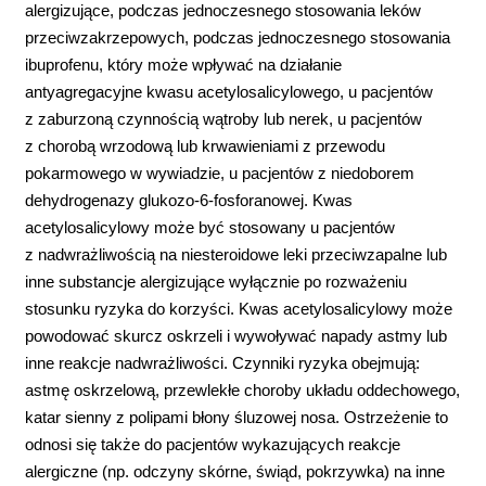
alergizujące, podczas jednoczesnego stosowania leków
przeciwzakrzepowych, podczas jednoczesnego stosowania
ibuprofenu, który może wpływać na działanie
antyagregacyjne kwasu acetylosalicylowego, u pacjentów
z zaburzoną czynnością wątroby lub nerek, u pacjentów
z chorobą wrzodową lub krwawieniami z przewodu
pokarmowego w wywiadzie, u pacjentów z niedoborem
dehydrogenazy glukozo-6-fosforanowej. Kwas
acetylosalicylowy może być stosowany u pacjentów
z nadwrażliwością na niesteroidowe leki przeciwzapalne lub
inne substancje alergizujące wyłącznie po rozważeniu
stosunku ryzyka do korzyści. Kwas acetylosalicylowy może
powodować skurcz oskrzeli i wywoływać napady astmy lub
inne reakcje nadwrażliwości. Czynniki ryzyka obejmują:
astmę oskrzelową, przewlekłe choroby układu oddechowego,
katar sienny z polipami błony śluzowej nosa. Ostrzeżenie to
odnosi się także do pacjentów wykazujących reakcje
alergiczne (np. odczyny skórne, świąd, pokrzywka) na inne