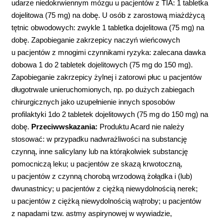
udarze niedokrwiennym mózgu u pacjentów z TIA: 1 tabletka
dojelitowa (75 mg) na dobę. U osób z zarostową miażdżycą
tętnic obwodowych: zwykle 1 tabletka dojelitowa (75 mg) na
dobę. Zapobieganie zakrzepicy naczyń wieńcowych
u pacjentów z mnogimi czynnikami ryzyka: zalecana dawka
dobowa 1 do 2 tabletek dojelitowych (75 mg do 150 mg).
Zapobieganie zakrzepicy żylnej i zatorowi płuc u pacjentów
długotrwale unieruchomionych, np. po dużych zabiegach
chirurgicznych jako uzupełnienie innych sposobów
profilaktyki 1do 2 tabletek dojelitowych (75 mg do 150 mg) na
dobę.
Przeciwwskazania:
Produktu Acard nie należy
stosować: w przypadku nadwrażliwości na substancję
czynną, inne salicylany lub na którąkolwiek substancję
pomocniczą leku; u pacjentów ze skazą krwotoczną,
u pacjentów z czynną chorobą wrzodową żołądka i (lub)
dwunastnicy; u pacjentów z ciężką niewydolnością nerek;
u pacjentów z ciężką niewydolnością wątroby; u pacjentów
z napadami tzw. astmy aspirynowej w wywiadzie,