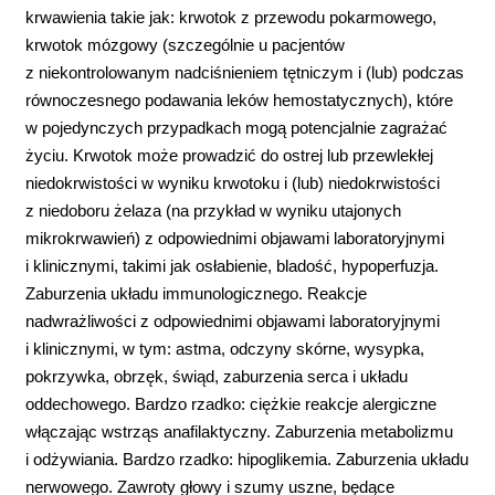
krwawienia takie jak: krwotok z przewodu pokarmowego,
krwotok mózgowy (szczególnie u pacjentów
z niekontrolowanym nadciśnieniem tętniczym i (lub) podczas
równoczesnego podawania leków hemostatycznych), które
w pojedynczych przypadkach mogą potencjalnie zagrażać
życiu. Krwotok może prowadzić do ostrej lub przewlekłej
niedokrwistości w wyniku krwotoku i (lub) niedokrwistości
z niedoboru żelaza (na przykład w wyniku utajonych
mikrokrwawień) z odpowiednimi objawami laboratoryjnymi
i klinicznymi, takimi jak osłabienie, bladość, hypoperfuzja.
Zaburzenia układu immunologicznego. Reakcje
nadwrażliwości z odpowiednimi objawami laboratoryjnymi
i klinicznymi, w tym: astma, odczyny skórne, wysypka,
pokrzywka, obrzęk, świąd, zaburzenia serca i układu
oddechowego. Bardzo rzadko: ciężkie reakcje alergiczne
włączając wstrząs anafilaktyczny. Zaburzenia metabolizmu
i odżywiania. Bardzo rzadko: hipoglikemia. Zaburzenia układu
nerwowego. Zawroty głowy i szumy uszne, będące