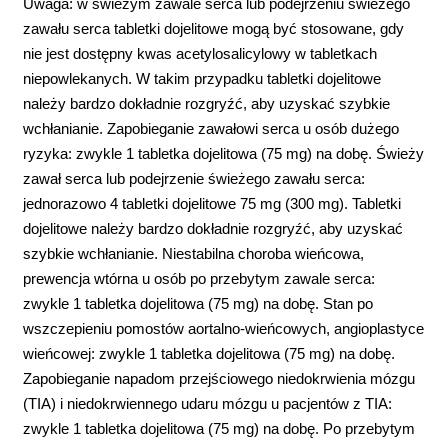
Uwaga: w świeżym zawale serca lub podejrzeniu świeżego
zawału serca tabletki dojelitowe mogą być stosowane, gdy
nie jest dostępny kwas acetylosalicylowy w tabletkach
niepowlekanych. W takim przypadku tabletki dojelitowe
należy bardzo dokładnie rozgryźć, aby uzyskać szybkie
wchłanianie. Zapobieganie zawałowi serca u osób dużego
ryzyka: zwykle 1 tabletka dojelitowa (75 mg) na dobę. Świeży
zawał serca lub podejrzenie świeżego zawału serca:
jednorazowo 4 tabletki dojelitowe 75 mg (300 mg). Tabletki
dojelitowe należy bardzo dokładnie rozgryźć, aby uzyskać
szybkie wchłanianie. Niestabilna choroba wieńcowa,
prewencja wtórna u osób po przebytym zawale serca:
zwykle 1 tabletka dojelitowa (75 mg) na dobę. Stan po
wszczepieniu pomostów aortalno-wieńcowych, angioplastyce
wieńcowej: zwykle 1 tabletka dojelitowa (75 mg) na dobę.
Zapobieganie napadom przejściowego niedokrwienia mózgu
(TIA) i niedokrwiennego udaru mózgu u pacjentów z TIA:
zwykle 1 tabletka dojelitowa (75 mg) na dobę. Po przebytym