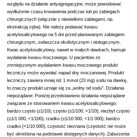
względu na działanie antyagregacyjne, może powodować
wydłużenie czasu krwawienia podczas lub po zabiegach
chirurgicznych (włącznie z niewielkimi zabiegami, np.
ekstrakcją zęba). Nie należy podawać kwasu
acetylosalicylowego na 5 dni przed planowanym zabiegiem
chirurgicznym, zwłaszcza okulistycznym i otologicznym.
Kwas acetylosalicylowy, nawet w małych dawkach, hamuje
wydalanie kwasu moczowego. U pacjentów ze
zmniejszonym wydalaniem kwasu moczowego produkt
leczniczy może wywołać napad dny moczanowej. Produkt
leczniczy zawiera mniej niż 1 mmol (23 mg) sodu na dawkę,
to znaczy produkt uznaje się za „wolny od sodu”. Działania
niepożądane: Poniżej przedstawiono działania niepożądane
związane ze stosowaniem kwasu acetylosalicylowego:
bardzo często (≥1/10); często (≥1/100, <1/10); niezbyt często
(≥1/1 000, <1/100); rzadko (≥1/10 000, <1/1 000); bardzo
rzadko (<1/10 000), częstość nieznana (częstość nie może
być określona na podstawie dostępnych danych). Zaburzenia