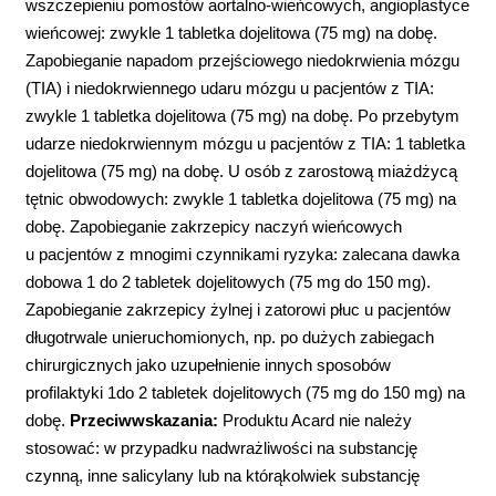
wszczepieniu pomostów aortalno-wieńcowych, angioplastyce
wieńcowej: zwykle 1 tabletka dojelitowa (75 mg) na dobę.
Zapobieganie napadom przejściowego niedokrwienia mózgu
(TIA) i niedokrwiennego udaru mózgu u pacjentów z TIA:
zwykle 1 tabletka dojelitowa (75 mg) na dobę. Po przebytym
udarze niedokrwiennym mózgu u pacjentów z TIA: 1 tabletka
dojelitowa (75 mg) na dobę. U osób z zarostową miażdżycą
tętnic obwodowych: zwykle 1 tabletka dojelitowa (75 mg) na
dobę. Zapobieganie zakrzepicy naczyń wieńcowych
u pacjentów z mnogimi czynnikami ryzyka: zalecana dawka
dobowa 1 do 2 tabletek dojelitowych (75 mg do 150 mg).
Zapobieganie zakrzepicy żylnej i zatorowi płuc u pacjentów
długotrwale unieruchomionych, np. po dużych zabiegach
chirurgicznych jako uzupełnienie innych sposobów
profilaktyki 1do 2 tabletek dojelitowych (75 mg do 150 mg) na
dobę.
Przeciwwskazania:
Produktu Acard nie należy
stosować: w przypadku nadwrażliwości na substancję
czynną, inne salicylany lub na którąkolwiek substancję