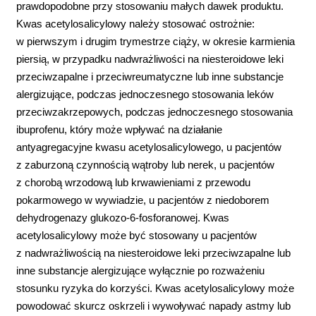
prawdopodobne przy stosowaniu małych dawek produktu.
Kwas acetylosalicylowy należy stosować ostrożnie:
w pierwszym i drugim trymestrze ciąży, w okresie karmienia
piersią, w przypadku nadwrażliwości na niesteroidowe leki
przeciwzapalne i przeciwreumatyczne lub inne substancje
alergizujące, podczas jednoczesnego stosowania leków
przeciwzakrzepowych, podczas jednoczesnego stosowania
ibuprofenu, który może wpływać na działanie
antyagregacyjne kwasu acetylosalicylowego, u pacjentów
z zaburzoną czynnością wątroby lub nerek, u pacjentów
z chorobą wrzodową lub krwawieniami z przewodu
pokarmowego w wywiadzie, u pacjentów z niedoborem
dehydrogenazy glukozo-6-fosforanowej. Kwas
acetylosalicylowy może być stosowany u pacjentów
z nadwrażliwością na niesteroidowe leki przeciwzapalne lub
inne substancje alergizujące wyłącznie po rozważeniu
stosunku ryzyka do korzyści. Kwas acetylosalicylowy może
powodować skurcz oskrzeli i wywoływać napady astmy lub