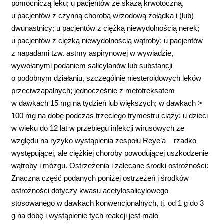
pomocniczą leku; u pacjentów ze skazą krwotoczną,
u pacjentów z czynną chorobą wrzodową żołądka i (lub)
dwunastnicy; u pacjentów z ciężką niewydolnością nerek;
u pacjentów z ciężką niewydolnością wątroby; u pacjentów
z napadami tzw. astmy aspirynowej w wywiadzie,
wywołanymi podaniem salicylanów lub substancji
o podobnym działaniu, szczególnie niesteroidowych leków
przeciwzapalnych; jednocześnie z metotreksatem
w dawkach 15 mg na tydzień lub większych; w dawkach >
100 mg na dobę podczas trzeciego trymestru ciąży; u dzieci
w wieku do 12 lat w przebiegu infekcji wirusowych ze
względu na ryzyko wystąpienia zespołu Reye’a – rzadko
występującej, ale ciężkiej choroby powodującej uszkodzenie
wątroby i mózgu. Ostrzeżenia i zalecane środki ostrożności:
Znaczna część podanych poniżej ostrzeżeń i środków
ostrożności dotyczy kwasu acetylosalicylowego
stosowanego w dawkach konwencjonalnych, tj. od 1 g do 3
g na dobę i wystąpienie tych reakcji jest mało