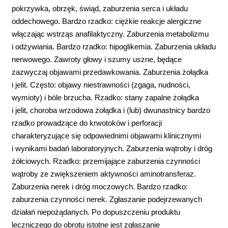
pokrzywka, obrzęk, świąd, zaburzenia serca i układu
oddechowego. Bardzo rzadko: ciężkie reakcje alergiczne
włączając wstrząs anafilaktyczny. Zaburzenia metabolizmu
i odżywiania. Bardzo rzadko: hipoglikemia. Zaburzenia układu
nerwowego. Zawroty głowy i szumy uszne, będące
zazwyczaj objawami przedawkowania. Zaburzenia żołądka
i jelit. Często: objawy niestrawności (zgaga, nudności,
wymioty) i bóle brzucha. Rzadko: stany zapalne żołądka
i jelit, choroba wrzodowa żołądka i (lub) dwunastnicy bardzo
rzadko prowadzące do krwotoków i perforacji
charakteryzujące się odpowiednimi objawami klinicznymi
i wynikami badań laboratoryjnych. Zaburzenia wątroby i dróg
żółciowych. Rzadko: przemijające zaburzenia czynności
wątroby ze zwiększeniem aktywności aminotransferaz.
Zaburzenia nerek i dróg moczowych. Bardzo rzadko:
zaburzenia czynności nerek. Zgłaszanie podejrzewanych
działań niepożądanych. Po dopuszczeniu produktu
leczniczego do obrotu istotne jest zgłaszanie