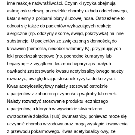
inne reakcje nadwrażliwości. Czynniki ryzyka obejmują:
astmę oskrzelową, przewlekłe choroby układu oddechowego,
katar sienny z polipami błony śluzowej nosa. Ostrzeżenie to
odnosi się także do pacjentów wykazujących reakcje
alergiczne (np. odczyny skórne, świąd, pokrzywka) na inne
substancje. U pacjentów ze zwiększoną skłonnością do
krwawień (hemofilia, niedobór witaminy K), przyjmujących
leki przeciwzakrzepowe (np. pochodne kumaryny lub
heparynę – z wyjątkiem leczenia heparyną w małych
dawkach) zastosowanie kwasu acetylosalicylowego należy
rozważyć, uwzględniając stosunek ryzyka do korzyści.
Kwas acetylosalicylowy należy stosować ostrożnie
u pacjentów z zaburzoną czynnością wątroby lub nerek.
Należy rozważyć stosowanie produktu leczniczego
u pacjentów, u których w wywiadzie stwierdzono
owrzodzenie żołądka i (lub) dwunastnicy, ponieważ może się
uczynnić choroba wrzodowa oraz mogą wystąpić krwawienia
z przewodu pokarmowego. Kwas acetylosalicylowy, ze