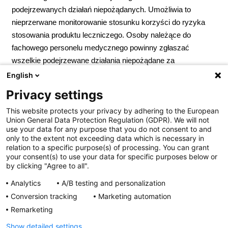
podejrzewanych działań niepożądanych. Umożliwia to
nieprzerwane monitorowanie stosunku korzyści do ryzyka
stosowania produktu leczniczego. Osoby należące do
fachowego personelu medycznego powinny zgłaszać
wszelkie podejrzewane działania niepożądane za
pośrednictwem Departamentu Monitorowania
English
Niepożądanych Działań Produktów Leczniczych Urzędu
Privacy settings
Rejestracji Produktów Leczniczych, Wyrobów Medycznych
This website protects your privacy by adhering to the European
i Produktów Biobójczych; Al. Jerozolimskie 181C; 02-222
Union General Data Protection Regulation (GDPR). We will not
Warszawa; Tel.:
+ 48 22 49 21 301
; Faks:
+ 48 22 49 21 309
use your data for any purpose that you do not consent to and
Strona internetowa:
https://smz.ezdrowie.gov.pl
. Działania
only to the extent not exceeding data which is necessary in
relation to a specific purpose(s) of processing. You can grant
niepożądane można zgłaszać również podmiotowi
your consent(s) to use your data for specific purposes below or
odpowiedzialnemu.
Podmiot odpowiedzialny:
Zakłady
by clicking "Agree to all".
Farmaceutyczne Polpharma S.A. Pozwolenie na
Analytics
A/B testing and personalization
dopuszczenie do obrotu nr R/6725 wydane przez MZ. Lek
Conversion tracking
Marketing automation
wydawany bez recepty. ChPL: 2025.02.05
Remarketing
Show detailed settings