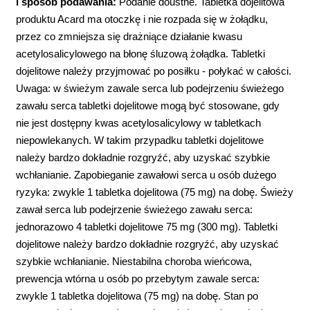
i sposób podawania:
Podanie doustne. Tabletka dojelitowa
produktu Acard ma otoczkę i nie rozpada się w żołądku,
przez co zmniejsza się drażniące działanie kwasu
acetylosalicylowego na błonę śluzową żołądka. Tabletki
dojelitowe należy przyjmować po posiłku - połykać w całości.
Uwaga: w świeżym zawale serca lub podejrzeniu świeżego
zawału serca tabletki dojelitowe mogą być stosowane, gdy
nie jest dostępny kwas acetylosalicylowy w tabletkach
niepowlekanych. W takim przypadku tabletki dojelitowe
należy bardzo dokładnie rozgryźć, aby uzyskać szybkie
wchłanianie. Zapobieganie zawałowi serca u osób dużego
ryzyka: zwykle 1 tabletka dojelitowa (75 mg) na dobę. Świeży
zawał serca lub podejrzenie świeżego zawału serca:
jednorazowo 4 tabletki dojelitowe 75 mg (300 mg). Tabletki
dojelitowe należy bardzo dokładnie rozgryźć, aby uzyskać
szybkie wchłanianie. Niestabilna choroba wieńcowa,
prewencja wtórna u osób po przebytym zawale serca:
zwykle 1 tabletka dojelitowa (75 mg) na dobę. Stan po