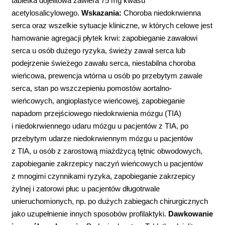
tabletka dojelitowa zawiera 75 mg kwasu
acetylosalicylowego.
Wskazania:
Choroba niedokrwienna
serca oraz wszelkie sytuacje kliniczne, w których celowe jest
hamowanie agregacji płytek krwi: zapobieganie zawałowi
serca u osób dużego ryzyka, świeży zawał serca lub
podejrzenie świeżego zawału serca, niestabilna choroba
wieńcowa, prewencja wtórna u osób po przebytym zawale
serca, stan po wszczepieniu pomostów aortalno-
wieńcowych, angioplastyce wieńcowej, zapobieganie
napadom przejściowego niedokrwienia mózgu (TIA)
i niedokrwiennego udaru mózgu u pacjentów z TIA, po
przebytym udarze niedokrwiennym mózgu u pacjentów
z TIA, u osób z zarostową miażdżycą tętnic obwodowych,
zapobieganie zakrzepicy naczyń wieńcowych u pacjentów
z mnogimi czynnikami ryzyka, zapobieganie zakrzepicy
żylnej i zatorowi płuc u pacjentów długotrwale
unieruchomionych, np. po dużych zabiegach chirurgicznych
jako uzupełnienie innych sposobów profilaktyki.
Dawkowanie