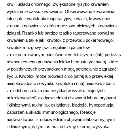
krwi i układu chłonnego. Zwiększone ryzyko krwawień,
wydłużenie czasu krwawienia. Obserwowano krwawienia
takie jak: krwotok okołooperacyjny, krwiaki, krwawienie
z nosa, krwawienia z dróg moczowo-płciowych, krwawienia
dziąseł. Rzadko lub bardzo rzadko raportowano poważne
krwawienia takie jak: krwotok z przewodu pokarmowego,
krwotok mózgowy (szczególnie u pacjentów
z niekontrolowanym nadciśnieniem tętniczym i (lub) podczas
równoczesnego podawania leków hemostatycznych), które
w pojedynczych przypadkach mogą potencjalnie zagrażać
życiu. Krwotok może prowadzić do ostrej lub przewlekłej
niedokrwistości w wyniku krwotoku i (lub) niedokrwistości
z niedoboru żelaza (na przykład w wyniku utajonych
mikrokrwawień) z odpowiednimi objawami laboratoryjnymi
i klinicznymi, takimi jak osłabienie, bladość, hypoperfuzja.
Zaburzenia układu immunologicznego. Reakcje
nadwrażliwości z odpowiednimi objawami laboratoryjnymi
i klinicznymi, w tym: astma, odczyny skórne, wysypka,