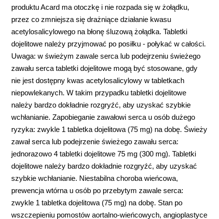
produktu Acard ma otoczkę i nie rozpada się w żołądku,
przez co zmniejsza się drażniące działanie kwasu
acetylosalicylowego na błonę śluzową żołądka. Tabletki
dojelitowe należy przyjmować po posiłku - połykać w całości.
Uwaga: w świeżym zawale serca lub podejrzeniu świeżego
zawału serca tabletki dojelitowe mogą być stosowane, gdy
nie jest dostępny kwas acetylosalicylowy w tabletkach
niepowlekanych. W takim przypadku tabletki dojelitowe
należy bardzo dokładnie rozgryźć, aby uzyskać szybkie
wchłanianie. Zapobieganie zawałowi serca u osób dużego
ryzyka: zwykle 1 tabletka dojelitowa (75 mg) na dobę. Świeży
zawał serca lub podejrzenie świeżego zawału serca:
jednorazowo 4 tabletki dojelitowe 75 mg (300 mg). Tabletki
dojelitowe należy bardzo dokładnie rozgryźć, aby uzyskać
szybkie wchłanianie. Niestabilna choroba wieńcowa,
prewencja wtórna u osób po przebytym zawale serca:
zwykle 1 tabletka dojelitowa (75 mg) na dobę. Stan po
wszczepieniu pomostów aortalno-wieńcowych, angioplastyce