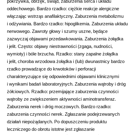
pokrzywka, obrzęk, świąd, zaburzenia serca i układu
oddechowego. Bardzo rzadko: ciężkie reakcje alergiczne
włączając wstrząs anafilaktyczny. Zaburzenia metabolizmu
i odżywiania. Bardzo rzadko: hipoglikemia. Zaburzenia układu
nerwowego. Zawroty głowy i szumy uszne, będące
zazwyczaj objawami przedawkowania. Zaburzenia żołądka
i jelit. Często: objawy niestrawności (zgaga, nudności,
wymioty) i bóle brzucha. Rzadko: stany zapalne żołądka
i jelit, choroba wrzodowa żołądka i (lub) dwunastnicy bardzo
rzadko prowadzące do krwotoków i perforacji
charakteryzujące się odpowiednimi objawami klinicznymi
i wynikami badań laboratoryjnych. Zaburzenia wątroby i dróg
żółciowych. Rzadko: przemijające zaburzenia czynności
wątroby ze zwiększeniem aktywności aminotransferaz.
Zaburzenia nerek i dróg moczowych. Bardzo rzadko:
zaburzenia czynności nerek. Zgłaszanie podejrzewanych
działań niepożądanych. Po dopuszczeniu produktu
leczniczego do obrotu istotne jest zgłaszanie