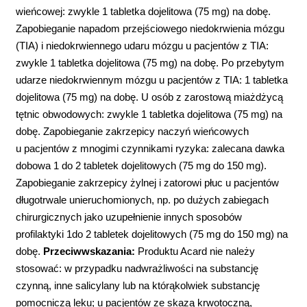
wieńcowej: zwykle 1 tabletka dojelitowa (75 mg) na dobę.
Zapobieganie napadom przejściowego niedokrwienia mózgu
(TIA) i niedokrwiennego udaru mózgu u pacjentów z TIA:
zwykle 1 tabletka dojelitowa (75 mg) na dobę. Po przebytym
udarze niedokrwiennym mózgu u pacjentów z TIA: 1 tabletka
dojelitowa (75 mg) na dobę. U osób z zarostową miażdżycą
tętnic obwodowych: zwykle 1 tabletka dojelitowa (75 mg) na
dobę. Zapobieganie zakrzepicy naczyń wieńcowych
u pacjentów z mnogimi czynnikami ryzyka: zalecana dawka
dobowa 1 do 2 tabletek dojelitowych (75 mg do 150 mg).
Zapobieganie zakrzepicy żylnej i zatorowi płuc u pacjentów
długotrwale unieruchomionych, np. po dużych zabiegach
chirurgicznych jako uzupełnienie innych sposobów
profilaktyki 1do 2 tabletek dojelitowych (75 mg do 150 mg) na
dobę.
Przeciwwskazania:
Produktu Acard nie należy
stosować: w przypadku nadwrażliwości na substancję
czynną, inne salicylany lub na którąkolwiek substancję
pomocniczą leku; u pacjentów ze skazą krwotoczną,