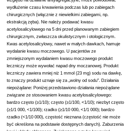
wydłużenie czasu krwawienia podczas lub po zabiegach
chirurgicznych (włącznie z niewielkimi zabiegami, np.
ekstrakcją zęba). Nie należy podawać kwasu
acetylosalicylowego na 5 dni przed planowanym zabiegiem
chirurgicznym, zwłaszcza okulistycznym i otologicznym.
Kwas acetylosalicylowy, nawet w małych dawkach, hamuje
wydalanie kwasu moczowego. U pacjentów ze
zmniejszonym wydalaniem kwasu moczowego produkt
leczniczy może wywołać napad dny moczanowej. Produkt
leczniczy zawiera mniej niż 1 mmol (23 mg) sodu na dawkę,
to znaczy produkt uznaje się za „wolny od sodu”. Działania
niepożądane: Poniżej przedstawiono działania niepożądane
związane ze stosowaniem kwasu acetylosalicylowego:
bardzo często (≥1/10); często (≥1/100, <1/10); niezbyt często
(≥1/1 000, <1/100); rzadko (≥1/10 000, <1/1 000); bardzo
rzadko (<1/10 000), częstość nieznana (częstość nie może
być określona na podstawie dostępnych danych). Zaburzenia