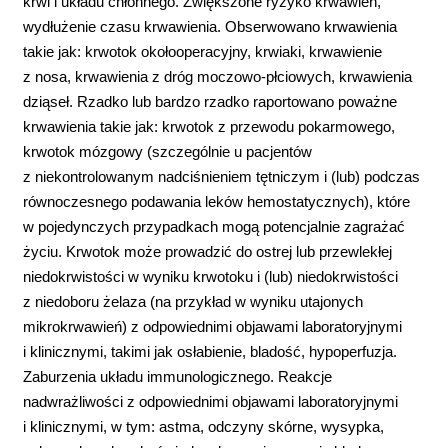
krwi i układu chłonnego. Zwiększone ryzyko krwawień,
wydłużenie czasu krwawienia. Obserwowano krwawienia
takie jak: krwotok okołooperacyjny, krwiaki, krwawienie
z nosa, krwawienia z dróg moczowo-płciowych, krwawienia
dziąseł. Rzadko lub bardzo rzadko raportowano poważne
krwawienia takie jak: krwotok z przewodu pokarmowego,
krwotok mózgowy (szczególnie u pacjentów
z niekontrolowanym nadciśnieniem tętniczym i (lub) podczas
równoczesnego podawania leków hemostatycznych), które
w pojedynczych przypadkach mogą potencjalnie zagrażać
życiu. Krwotok może prowadzić do ostrej lub przewlekłej
niedokrwistości w wyniku krwotoku i (lub) niedokrwistości
z niedoboru żelaza (na przykład w wyniku utajonych
mikrokrwawień) z odpowiednimi objawami laboratoryjnymi
i klinicznymi, takimi jak osłabienie, bladość, hypoperfuzja.
Zaburzenia układu immunologicznego. Reakcje
nadwrażliwości z odpowiednimi objawami laboratoryjnymi
i klinicznymi, w tym: astma, odczyny skórne, wysypka,