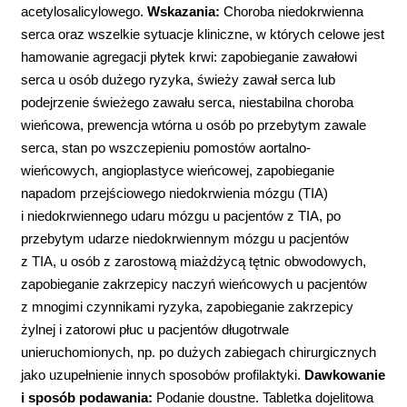
acetylosalicylowego.
Wskazania:
Choroba niedokrwienna
serca oraz wszelkie sytuacje kliniczne, w których celowe jest
hamowanie agregacji płytek krwi: zapobieganie zawałowi
serca u osób dużego ryzyka, świeży zawał serca lub
podejrzenie świeżego zawału serca, niestabilna choroba
wieńcowa, prewencja wtórna u osób po przebytym zawale
serca, stan po wszczepieniu pomostów aortalno-
wieńcowych, angioplastyce wieńcowej, zapobieganie
napadom przejściowego niedokrwienia mózgu (TIA)
i niedokrwiennego udaru mózgu u pacjentów z TIA, po
przebytym udarze niedokrwiennym mózgu u pacjentów
z TIA, u osób z zarostową miażdżycą tętnic obwodowych,
zapobieganie zakrzepicy naczyń wieńcowych u pacjentów
z mnogimi czynnikami ryzyka, zapobieganie zakrzepicy
żylnej i zatorowi płuc u pacjentów długotrwale
unieruchomionych, np. po dużych zabiegach chirurgicznych
jako uzupełnienie innych sposobów profilaktyki.
Dawkowanie
i sposób podawania:
Podanie doustne. Tabletka dojelitowa