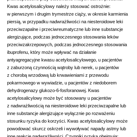
Kwas acetylosalicylowy należy stosować ostrożnie:
w pierwszym i drugim trymestrze ciąży, w okresie karmienia
piersią, w przypadku nadwrażliwości na niesteroidowe leki
przeciwzapalne i przeciwreumatyczne lub inne substancje
alergizujące, podczas jednoczesnego stosowania leków
przeciwzakrzepowych, podczas jednoczesnego stosowania
ibuprofenu, który może wpływać na działanie
antyagregacyjne kwasu acetylosalicylowego, u pacjentów
z zaburzoną czynnością wątroby lub nerek, u pacjentów
z chorobą wrzodową lub krwawieniami z przewodu
pokarmowego w wywiadzie, u pacjentów z niedoborem
dehydrogenazy glukozo-6-fosforanowej. Kwas
acetylosalicylowy może być stosowany u pacjentów
z nadwrażliwością na niesteroidowe leki przeciwzapalne lub
inne substancje alergizujące wyłącznie po rozważeniu
stosunku ryzyka do korzyści. Kwas acetylosalicylowy może
powodować skurcz oskrzeli i wywoływać napady astmy lub
inne reakcje nadwrażliwości. Czynniki ryzyka obejmują: