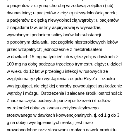
u pacjentów z czynną chorobą wrzodową żołądka i (lub)
dwunastnicy; u pacjentów z ciężką niewydolnością nerek;
u pacjentów z ciężką niewydolnością wątroby; u pacjentów
z napadami tzw. astmy aspirynowej w wywiadzie,
wywołanymi podaniem salicylanów lub substancji
o podobnym działaniu, szczególnie niesteroidowych leków
przeciwzapalnych; jednocześnie z metotreksatem
w dawkach 15 mg na tydzień lub większych; w dawkach >
100 mg na dobę podczas trzeciego trymestru ciąży; u dzieci
w wieku do 12 lat w przebiegu infekcji wirusowych ze
względu na ryzyko wystąpienia zespołu Reye’a – rzadko
występującej, ale ciężkiej choroby powodującej uszkodzenie
wątroby i mózgu. Ostrzeżenia i zalecane środki ostrożności:
Znaczna część podanych poniżej ostrzeżeń i środków
ostrożności dotyczy kwasu acetylosalicylowego
stosowanego w dawkach konwencjonalnych, tj. od 1 g do 3
g na dobę i wystąpienie tych reakcji jest mało
prawdopodobne przy stosowaniu małych dawek produktu.