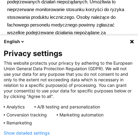
podejrzewanych działań niepożądanych. Umożliwia to
nieprzerwane monitorowanie stosunku korzyści do ryzyka
stosowania produktu leczniczego. Osoby należące do
fachowego personelu medycznego powinny zgłaszać
wszelkie podejrzewane działania niepożądane za
pośrednictwem Departamentu Monitorowania
English
Niepożądanych Działań Produktów Leczniczych Urzędu
Privacy settings
Rejestracji Produktów Leczniczych, Wyrobów Medycznych
This website protects your privacy by adhering to the European
i Produktów Biobójczych; Al. Jerozolimskie 181C; 02-222
Union General Data Protection Regulation (GDPR). We will not
Warszawa; Tel.:
+ 48 22 49 21 301
; Faks:
+ 48 22 49 21 309
use your data for any purpose that you do not consent to and
Strona internetowa:
https://smz.ezdrowie.gov.pl
. Działania
only to the extent not exceeding data which is necessary in
relation to a specific purpose(s) of processing. You can grant
niepożądane można zgłaszać również podmiotowi
your consent(s) to use your data for specific purposes below or
odpowiedzialnemu.
Podmiot odpowiedzialny:
Zakłady
by clicking "Agree to all".
Farmaceutyczne Polpharma S.A. Pozwolenie na
Analytics
A/B testing and personalization
dopuszczenie do obrotu nr R/6725 wydane przez MZ. Lek
Conversion tracking
Marketing automation
wydawany bez recepty. ChPL: 2025.02.05
Remarketing
Show detailed settings