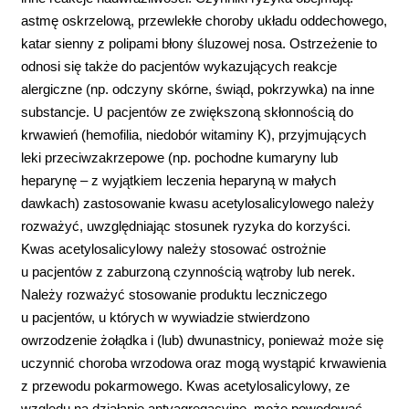
astmę oskrzelową, przewlekłe choroby układu oddechowego,
katar sienny z polipami błony śluzowej nosa. Ostrzeżenie to
odnosi się także do pacjentów wykazujących reakcje
alergiczne (np. odczyny skórne, świąd, pokrzywka) na inne
substancje. U pacjentów ze zwiększoną skłonnością do
krwawień (hemofilia, niedobór witaminy K), przyjmujących
leki przeciwzakrzepowe (np. pochodne kumaryny lub
heparynę – z wyjątkiem leczenia heparyną w małych
dawkach) zastosowanie kwasu acetylosalicylowego należy
rozważyć, uwzględniając stosunek ryzyka do korzyści.
Kwas acetylosalicylowy należy stosować ostrożnie
u pacjentów z zaburzoną czynnością wątroby lub nerek.
Należy rozważyć stosowanie produktu leczniczego
u pacjentów, u których w wywiadzie stwierdzono
owrzodzenie żołądka i (lub) dwunastnicy, ponieważ może się
uczynnić choroba wrzodowa oraz mogą wystąpić krwawienia
z przewodu pokarmowego. Kwas acetylosalicylowy, ze
względu na działanie antyagregacyjne, może powodować