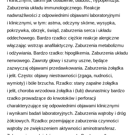
i klinicznymi, takimi jak osłabienie, bladość, hypoperfuzja.
Zaburzenia układu immunologicznego. Reakcje
nadwrażliwości z odpowiednimi objawami laboratoryjnymi
i klinicznymi, w tym: astma, odczyny skórne, wysypka,
pokrzywka, obrzęk, świąd, zaburzenia serca i układu
oddechowego. Bardzo rzadko: ciężkie reakcje alergiczne
włączając wstrząs anafilaktyczny. Zaburzenia metabolizmu
i odżywiania. Bardzo rzadko: hipoglikemia. Zaburzenia układu
nerwowego. Zawroty głowy i szumy uszne, będące
zazwyczaj objawami przedawkowania. Zaburzenia żołądka
i jelit. Często: objawy niestrawności (zgaga, nudności,
wymioty) i bóle brzucha. Rzadko: stany zapalne żołądka
i jelit, choroba wrzodowa żołądka i (lub) dwunastnicy bardzo
rzadko prowadzące do krwotoków i perforacji
charakteryzujące się odpowiednimi objawami klinicznymi
i wynikami badań laboratoryjnych. Zaburzenia wątroby i dróg
żółciowych. Rzadko: przemijające zaburzenia czynności
wątroby ze zwiększeniem aktywności aminotransferaz.