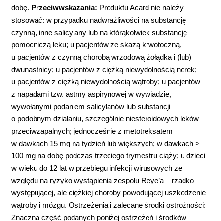
dobę.
Przeciwwskazania:
Produktu Acard nie należy
stosować: w przypadku nadwrażliwości na substancję
czynną, inne salicylany lub na którąkolwiek substancję
pomocniczą leku; u pacjentów ze skazą krwotoczną,
u pacjentów z czynną chorobą wrzodową żołądka i (lub)
dwunastnicy; u pacjentów z ciężką niewydolnością nerek;
u pacjentów z ciężką niewydolnością wątroby; u pacjentów
z napadami tzw. astmy aspirynowej w wywiadzie,
wywołanymi podaniem salicylanów lub substancji
o podobnym działaniu, szczególnie niesteroidowych leków
przeciwzapalnych; jednocześnie z metotreksatem
w dawkach 15 mg na tydzień lub większych; w dawkach >
100 mg na dobę podczas trzeciego trymestru ciąży; u dzieci
w wieku do 12 lat w przebiegu infekcji wirusowych ze
względu na ryzyko wystąpienia zespołu Reye’a – rzadko
występującej, ale ciężkiej choroby powodującej uszkodzenie
wątroby i mózgu. Ostrzeżenia i zalecane środki ostrożności:
Znaczna część podanych poniżej ostrzeżeń i środków