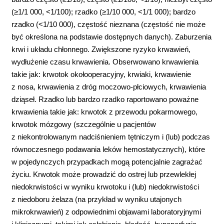
(≥1/1 000, <1/100); rzadko (≥1/10 000, <1/1 000); bardzo
rzadko (<1/10 000), częstość nieznana (częstość nie może
być określona na podstawie dostępnych danych). Zaburzenia
krwi i układu chłonnego. Zwiększone ryzyko krwawień,
wydłużenie czasu krwawienia. Obserwowano krwawienia
takie jak: krwotok okołooperacyjny, krwiaki, krwawienie
z nosa, krwawienia z dróg moczowo-płciowych, krwawienia
dziąseł. Rzadko lub bardzo rzadko raportowano poważne
krwawienia takie jak: krwotok z przewodu pokarmowego,
krwotok mózgowy (szczególnie u pacjentów
z niekontrolowanym nadciśnieniem tętniczym i (lub) podczas
równoczesnego podawania leków hemostatycznych), które
w pojedynczych przypadkach mogą potencjalnie zagrażać
życiu. Krwotok może prowadzić do ostrej lub przewlekłej
niedokrwistości w wyniku krwotoku i (lub) niedokrwistości
z niedoboru żelaza (na przykład w wyniku utajonych
mikrokrwawień) z odpowiednimi objawami laboratoryjnymi