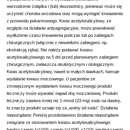
owrzodzenie żołądka i (lub) dwunastnicy, ponieważ może się
uczynnić choroba wrzodowa oraz mogą wystąpić krwawienia
z przewodu pokarmowego. Kwas acetylosalicylowy, ze
względu na działanie antyagregacyjne, może powodować
wydłużenie czasu krwawienia podczas lub po zabiegach
chirurgicznych (włącznie z niewielkimi zabiegami, np.
ekstrakcją zęba). Nie należy podawać kwasu
acetylosalicylowego na 5 dni przed planowanym zabiegiem
chirurgicznym, zwłaszcza okulistycznym i otologicznym.
Kwas acetylosalicylowy, nawet w małych dawkach, hamuje
wydalanie kwasu moczowego. U pacjentów ze
zmniejszonym wydalaniem kwasu moczowego produkt
leczniczy może wywołać napad dny moczanowej. Produkt
leczniczy zawiera mniej niż 1 mmol (23 mg) sodu na dawkę,
to znaczy produkt uznaje się za „wolny od sodu”. Działania
niepożądane: Poniżej przedstawiono działania niepożądane
związane ze stosowaniem kwasu acetylosalicylowego:
bardzo często (≥1/10); często (≥1/100, <1/10); niezbyt często