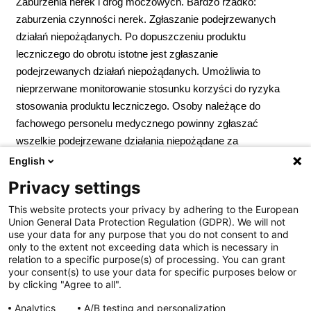
Zaburzenia nerek i dróg moczowych. Bardzo rzadko:
zaburzenia czynności nerek. Zgłaszanie podejrzewanych
działań niepożądanych. Po dopuszczeniu produktu
leczniczego do obrotu istotne jest zgłaszanie
podejrzewanych działań niepożądanych. Umożliwia to
nieprzerwane monitorowanie stosunku korzyści do ryzyka
stosowania produktu leczniczego. Osoby należące do
fachowego personelu medycznego powinny zgłaszać
wszelkie podejrzewane działania niepożądane za
pośrednictwem Departamentu Monitorowania
English
Niepożądanych Działań Produktów Leczniczych Urzędu
Privacy settings
Rejestracji Produktów Leczniczych, Wyrobów Medycznych
This website protects your privacy by adhering to the European
i Produktów Biobójczych; Al. Jerozolimskie 181C; 02-222
Union General Data Protection Regulation (GDPR). We will not
Warszawa; Tel.:
+ 48 22 49 21 301
; Faks:
+ 48 22 49 21 309
use your data for any purpose that you do not consent to and
Strona internetowa:
https://smz.ezdrowie.gov.pl
. Działania
only to the extent not exceeding data which is necessary in
relation to a specific purpose(s) of processing. You can grant
niepożądane można zgłaszać również podmiotowi
your consent(s) to use your data for specific purposes below or
odpowiedzialnemu.
Podmiot odpowiedzialny:
Zakłady
by clicking "Agree to all".
Farmaceutyczne Polpharma S.A. Pozwolenie na
Analytics
A/B testing and personalization