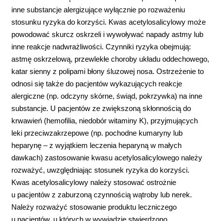
inne substancje alergizujące wyłącznie po rozważeniu
stosunku ryzyka do korzyści. Kwas acetylosalicylowy może
powodować skurcz oskrzeli i wywoływać napady astmy lub
inne reakcje nadwrażliwości. Czynniki ryzyka obejmują:
astmę oskrzelową, przewlekłe choroby układu oddechowego,
katar sienny z polipami błony śluzowej nosa. Ostrzeżenie to
odnosi się także do pacjentów wykazujących reakcje
alergiczne (np. odczyny skórne, świąd, pokrzywka) na inne
substancje. U pacjentów ze zwiększoną skłonnością do
krwawień (hemofilia, niedobór witaminy K), przyjmujących
leki przeciwzakrzepowe (np. pochodne kumaryny lub
heparynę – z wyjątkiem leczenia heparyną w małych
dawkach) zastosowanie kwasu acetylosalicylowego należy
rozważyć, uwzględniając stosunek ryzyka do korzyści.
Kwas acetylosalicylowy należy stosować ostrożnie
u pacjentów z zaburzoną czynnością wątroby lub nerek.
Należy rozważyć stosowanie produktu leczniczego
u pacjentów, u których w wywiadzie stwierdzono