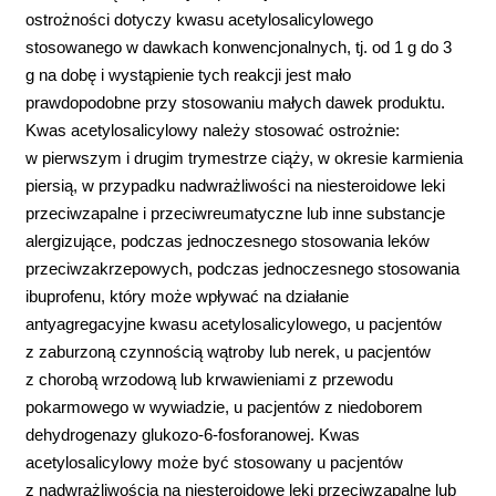
ostrożności dotyczy kwasu acetylosalicylowego
stosowanego w dawkach konwencjonalnych, tj. od 1 g do 3
g na dobę i wystąpienie tych reakcji jest mało
prawdopodobne przy stosowaniu małych dawek produktu.
Kwas acetylosalicylowy należy stosować ostrożnie:
w pierwszym i drugim trymestrze ciąży, w okresie karmienia
piersią, w przypadku nadwrażliwości na niesteroidowe leki
przeciwzapalne i przeciwreumatyczne lub inne substancje
alergizujące, podczas jednoczesnego stosowania leków
przeciwzakrzepowych, podczas jednoczesnego stosowania
ibuprofenu, który może wpływać na działanie
antyagregacyjne kwasu acetylosalicylowego, u pacjentów
z zaburzoną czynnością wątroby lub nerek, u pacjentów
z chorobą wrzodową lub krwawieniami z przewodu
pokarmowego w wywiadzie, u pacjentów z niedoborem
dehydrogenazy glukozo-6-fosforanowej. Kwas
acetylosalicylowy może być stosowany u pacjentów
z nadwrażliwością na niesteroidowe leki przeciwzapalne lub