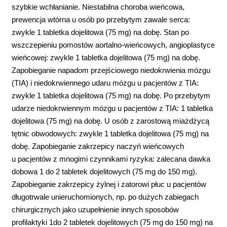
szybkie wchłanianie. Niestabilna choroba wieńcowa,
prewencja wtórna u osób po przebytym zawale serca:
zwykle 1 tabletka dojelitowa (75 mg) na dobę. Stan po
wszczepieniu pomostów aortalno-wieńcowych, angioplastyce
wieńcowej: zwykle 1 tabletka dojelitowa (75 mg) na dobę.
Zapobieganie napadom przejściowego niedokrwienia mózgu
(TIA) i niedokrwiennego udaru mózgu u pacjentów z TIA:
zwykle 1 tabletka dojelitowa (75 mg) na dobę. Po przebytym
udarze niedokrwiennym mózgu u pacjentów z TIA: 1 tabletka
dojelitowa (75 mg) na dobę. U osób z zarostową miażdżycą
tętnic obwodowych: zwykle 1 tabletka dojelitowa (75 mg) na
dobę. Zapobieganie zakrzepicy naczyń wieńcowych
u pacjentów z mnogimi czynnikami ryzyka: zalecana dawka
dobowa 1 do 2 tabletek dojelitowych (75 mg do 150 mg).
Zapobieganie zakrzepicy żylnej i zatorowi płuc u pacjentów
długotrwale unieruchomionych, np. po dużych zabiegach
chirurgicznych jako uzupełnienie innych sposobów
profilaktyki 1do 2 tabletek dojelitowych (75 mg do 150 mg) na