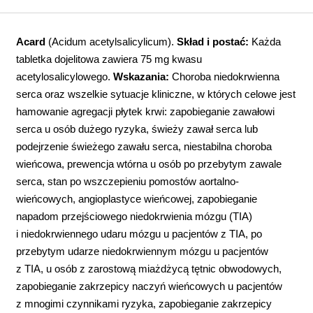
Acard
(Acidum acetylsalicylicum).
Skład i postać:
Każda
tabletka dojelitowa zawiera 75 mg kwasu
acetylosalicylowego.
Wskazania:
Choroba niedokrwienna
serca oraz wszelkie sytuacje kliniczne, w których celowe jest
hamowanie agregacji płytek krwi: zapobieganie zawałowi
serca u osób dużego ryzyka, świeży zawał serca lub
podejrzenie świeżego zawału serca, niestabilna choroba
wieńcowa, prewencja wtórna u osób po przebytym zawale
serca, stan po wszczepieniu pomostów aortalno-
wieńcowych, angioplastyce wieńcowej, zapobieganie
napadom przejściowego niedokrwienia mózgu (TIA)
i niedokrwiennego udaru mózgu u pacjentów z TIA, po
przebytym udarze niedokrwiennym mózgu u pacjentów
z TIA, u osób z zarostową miażdżycą tętnic obwodowych,
zapobieganie zakrzepicy naczyń wieńcowych u pacjentów
z mnogimi czynnikami ryzyka, zapobieganie zakrzepicy