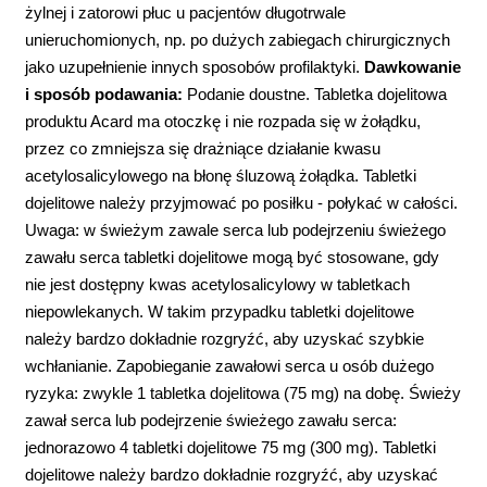
żylnej i zatorowi płuc u pacjentów długotrwale
unieruchomionych, np. po dużych zabiegach chirurgicznych
jako uzupełnienie innych sposobów profilaktyki.
Dawkowanie
i sposób podawania:
Podanie doustne. Tabletka dojelitowa
produktu Acard ma otoczkę i nie rozpada się w żołądku,
przez co zmniejsza się drażniące działanie kwasu
acetylosalicylowego na błonę śluzową żołądka. Tabletki
dojelitowe należy przyjmować po posiłku - połykać w całości.
Uwaga: w świeżym zawale serca lub podejrzeniu świeżego
zawału serca tabletki dojelitowe mogą być stosowane, gdy
nie jest dostępny kwas acetylosalicylowy w tabletkach
niepowlekanych. W takim przypadku tabletki dojelitowe
należy bardzo dokładnie rozgryźć, aby uzyskać szybkie
wchłanianie. Zapobieganie zawałowi serca u osób dużego
ryzyka: zwykle 1 tabletka dojelitowa (75 mg) na dobę. Świeży
zawał serca lub podejrzenie świeżego zawału serca:
jednorazowo 4 tabletki dojelitowe 75 mg (300 mg). Tabletki
dojelitowe należy bardzo dokładnie rozgryźć, aby uzyskać