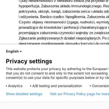
i (lub) niedokrwistości z niedoboru żelaza (na przykład 
hypoperfuzja. Zaburzenia układu immunologicznego. Rea
pokrzywka, obrzęk, świąd, zaburzenia serca i układu od
i odżywiania. Bardzo rzadko: hipoglikemia. Zaburzenia 
Często: objawy niestrawności (zgaga, nudności, wymioty)
prowadzące do krwotoków i perforacji charakteryzujące 
przemijające zaburzenia czynności wątroby ze zwiększe
Zgłaszanie podejrzewanych działań niepożądanych. Po d
nieprzerwane monitorowanie stosunku korzyści do ryzy
podejrzewane działania niepożądane za pośrednictwem 
English
Wyrobów Medycznych i Produktów Biobójczych; Al. Jero
https://smz.ezdrowie.gov.pl
. Działania niepożądane moż
Privacy settings
Pozwolenie na dopuszczenie do obrotu nr R/6725 wydan
This website protects your privacy by adhering to the European 
that you do not consent to and only to the extent not exceeding 
consent(s) to use your data for specific purposes below or by clic
*To jest lek. Dla bezpieczeństwa
Analytics
A/B testing and personalization
Conversion
maksymalnej dawki leku.
Show detailed settings
Visit our Privacy Policy page for mor
W przypadku wątpliwości skonsult