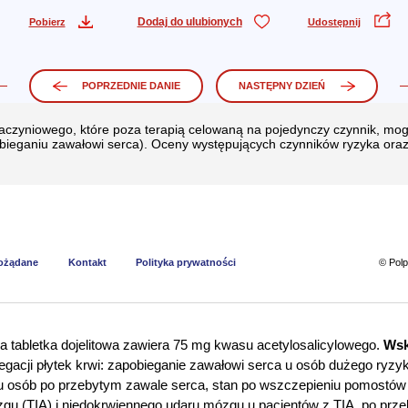
Dodaj do ulubionych
Pobierz
Udostępnij
POPRZEDNIE DANIE
NASTĘPNY DZIEŃ
naczyniowego, które poza terapią celowaną na pojedynczy czynnik, m
obieganiu zawałowi serca). Oceny występujących czynników ryzyka oraz
pożądane
Kontakt
Polityka prywatności
© Pol
 tabletka dojelitowa zawiera 75 mg kwasu acetylosalicylowego.
Wsk
regacji płytek krwi: zapobieganie zawałowi serca u osób dużego ryzy
 u osób po przebytym zawale serca, stan po wszczepieniu pomostów
gu (TIA) i niedokrwiennego udaru mózgu u pacjentów z TIA, po pr