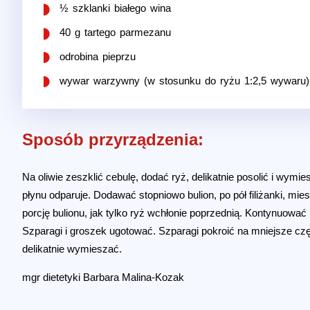
½ szklanki białego wina
40 g tartego parmezanu
odrobina pieprzu
wywar warzywny (w stosunku do ryżu 1:2,5 wywaru)
Sposób przyrządzenia:
Na oliwie zeszklić cebulę, dodać ryż, delikatnie posolić i wym
płynu odparuje. Dodawać stopniowo bulion, po pół filiżanki, mi
porcję bulionu, jak tylko ryż wchłonie poprzednią. Kontynuować p
Szparagi i groszek ugotować. Szparagi pokroić na mniejsze c
delikatnie wymieszać.
mgr dietetyki Barbara Malina-Kozak