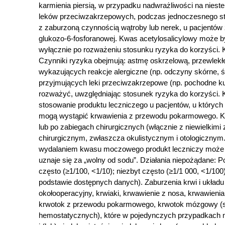
karmienia piersią, w przypadku nadwrażliwości na niest
leków przeciwzakrzepowych, podczas jednoczesnego sto
z zaburzoną czynnością wątroby lub nerek, u pacjentó
glukozo-6-fosforanowej. Kwas acetylosalicylowy może by
wyłącznie po rozważeniu stosunku ryzyka do korzyści. 
Czynniki ryzyka obejmują: astmę oskrzelową, przewlekłe
wykazujących reakcje alergiczne (np. odczyny skórne, ś
przyjmujących leki przeciwzakrzepowe (np. pochodne k
rozważyć, uwzględniając stosunek ryzyka do korzyści. 
stosowanie produktu leczniczego u pacjentów, u któryc
mogą wystąpić krwawienia z przewodu pokarmowego. Kw
lub po zabiegach chirurgicznych (włącznie z niewielkim
chirurgicznym, zwłaszcza okulistycznym i otologiczn
wydalaniem kwasu moczowego produkt leczniczy może w
uznaje się za „wolny od sodu”. Działania niepożądane: 
często (≥1/100, <1/10); niezbyt często (≥1/1 000, <1/10
podstawie dostępnych danych). Zaburzenia krwi i układ
okołooperacyjny, krwiaki, krwawienie z nosa, krwawieni
krwotok z przewodu pokarmowego, krwotok mózgowy (sz
hemostatycznych), które w pojedynczych przypadkach mo