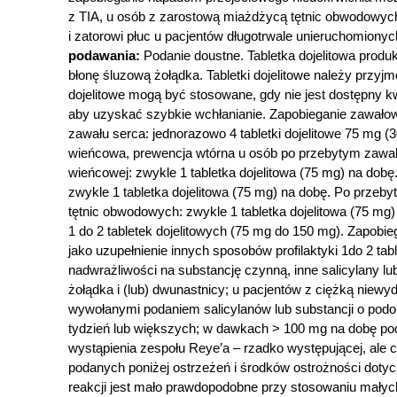
z TIA, u osób z zarostową miażdżycą tętnic obwodowyc
i zatorowi płuc u pacjentów długotrwale unieruchomionyc
podawania:
Podanie doustne. Tabletka dojelitowa produk
błonę śluzową żołądka. Tabletki dojelitowe należy przyj
dojelitowe mogą być stosowane, gdy nie jest dostępny k
aby uzyskać szybkie wchłanianie. Zapobieganie zawałowi
zawału serca: jednorazowo 4 tabletki dojelitowe 75 mg (
wieńcowa, prewencja wtórna u osób po przebytym zawale
wieńcowej: zwykle 1 tabletka dojelitowa (75 mg) na do
zwykle 1 tabletka dojelitowa (75 mg) na dobę. Po przeb
tętnic obwodowych: zwykle 1 tabletka dojelitowa (75 
1 do 2 tabletek dojelitowych (75 mg do 150 mg). Zapobie
jako uzupełnienie innych sposobów profilaktyki 1do 2 ta
nadwrażliwości na substancję czynną, inne salicylany 
żołądka i (lub) dwunastnicy; u pacjentów z ciężką niew
wywołanymi podaniem salicylanów lub substancji o pod
tydzień lub większych; w dawkach > 100 mg na dobę podc
wystąpienia zespołu Reye’a – rzadko występującej, ale 
podanych poniżej ostrzeżeń i środków ostrożności dotyc
reakcji jest mało prawdopodobne przy stosowaniu małyc