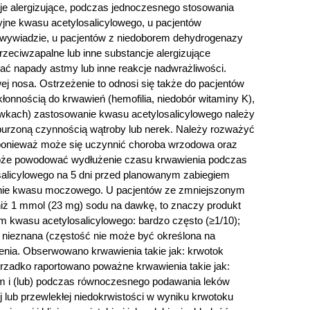
cje alergizujące, podczas jednoczesnego stosowania
jne kwasu acetylosalicylowego, u pacjentów
 wywiadzie, u pacjentów z niedoborem dehydrogenazy
zeciwzapalne lub inne substancje alergizujące
ć napady astmy lub inne reakcje nadwrażliwości.
j nosa. Ostrzeżenie to odnosi się także do pacjentów
onnością do krwawień (hemofilia, niedobór witaminy K),
awkach) zastosowanie kwasu acetylosalicylowego należy
aburzoną czynnością wątroby lub nerek. Należy rozważyć
, ponieważ może się uczynnić choroba wrzodowa oraz
może powodować wydłużenie czasu krwawienia podczas
osalicylowego na 5 dni przed planowanym zabiegiem
lanie kwasu moczowego. U pacjentów ze zmniejszonym
ż 1 mmol (23 mg) sodu na dawkę, to znaczy produkt
m kwasu acetylosalicylowego: bardzo często (≥1/10);
ść nieznana (częstość nie może być określona na
enia. Obserwowano krwawienia takie jak: krwotok
 rzadko raportowano poważne krwawienia takie jak:
m i (lub) podczas równoczesnego podawania leków
lub przewlekłej niedokrwistości w wyniku krwotoku