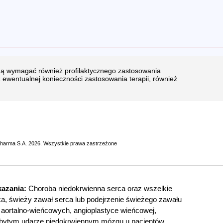
ogą wymagać również profilaktycznego zastosowania
 ewentualnej konieczności zastosowania terapii, również
pharma S.A. 2026. Wszystkie prawa zastrzeżone
azania:
Choroba niedokrwienna serca oraz wszelkie
ka, świeży zawał serca lub podejrzenie świeżego zawału
 aortalno-wieńcowych, angioplastyce wieńcowej,
zebytym udarze niedokrwiennym mózgu u pacjentów