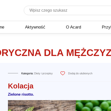
zne
Aktywność
O Acard
Przy
RYCZNA DLA MĘŻCZYZ
Kategoria:
Diety i przepisy
Dodaj do ulubionych
Kolacja
Zielone risotto.