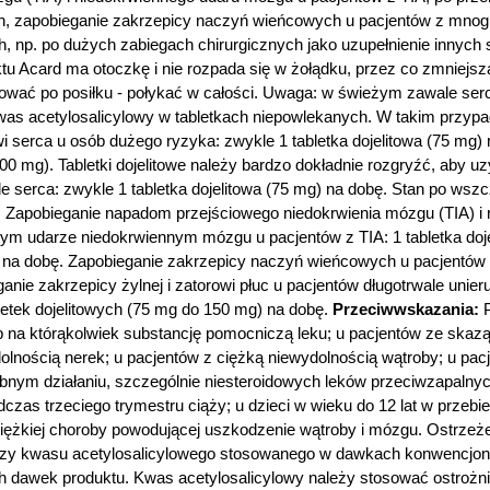
h, zapobieganie zakrzepicy naczyń wieńcowych u pacjentów z mnogi
h, np. po dużych zabiegach chirurgicznych jako uzupełnienie innych 
tu Acard ma otoczkę i nie rozpada się w żołądku, przez co zmniejsz
mować po posiłku - połykać w całości. Uwaga: w świeżym zawale serc
was acetylosalicylowy w tabletkach niepowlekanych. W takim przypadk
 serca u osób dużego ryzyka: zwykle 1 tabletka dojelitowa (75 mg)
300 mg). Tabletki dojelitowe należy bardzo dokładnie rozgryźć, aby u
 serca: zwykle 1 tabletka dojelitowa (75 mg) na dobę. Stan po wsz
bę. Zapobieganie napadom przejściowego niedokrwienia mózgu (TIA) i
ytym udarze niedokrwiennym mózgu u pacjentów z TIA: 1 tabletka do
mg) na dobę. Zapobieganie zakrzepicy naczyń wieńcowych u pacjent
ganie zakrzepicy żylnej i zatorowi płuc u pacjentów długotrwale uni
bletek dojelitowych (75 mg do 150 mg) na dobę.
Przeciwwskazania:
P
lub na którąkolwiek substancję pomocniczą leku; u pacjentów ze sk
ydolnością nerek; u pacjentów z ciężką niewydolnością wątroby; u p
obnym działaniu, szczególnie niesteroidowych leków przeciwzapaln
zas trzeciego trymestru ciąży; u dzieci w wieku do 12 lat w przebi
ciężkiej choroby powodującej uszkodzenie wątroby i mózgu. Ostrzeże
zy kwasu acetylosalicylowego stosowanego w dawkach konwencjonalny
h dawek produktu. Kwas acetylosalicylowy należy stosować ostrożnie