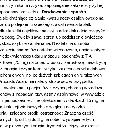
mi czynnikami ryzyka, zapobieganie zakrzepicy żylnej
sposobów profilaktyki.
Dawkowanie i sposób
a się drażniące działanie kwasu acetylosalicylowego na
a lub podejrzeniu świeżego zawału serca tabletki
u tabletki dojelitowe należy bardzo dokładnie rozgryźć,
 na dobę. Świeży zawał serca lub podejrzenie świeżego
zyskać szybkie wchłanianie. Niestabilna choroba
czepieniu pomostów aortalno-wieńcowych, angioplastyce
 niedokrwiennego udaru mózgu u pacjentów z TIA:
jelitowa (75 mg) na dobę. U osób z zarostową miażdżycą
ów z mnogimi czynnikami ryzyka: zalecana dawka dobowa
eruchomionych, np. po dużych zabiegach chirurgicznych
roduktu Acard nie należy stosować: w przypadku
azą krwotoczną, u pacjentów z czynną chorobą wrzodową
acjentów z napadami tzw. astmy aspirynowej w wywiadzie,
ych; jednocześnie z metotreksatem w dawkach 15 mg na
egu infekcji wirusowych ze względu na ryzyko
nia i zalecane środki ostrożności: Znaczna część
ch, tj. od 1 g do 3 g na dobę i wystąpienie tych
: w pierwszym i drugim trymestrze ciąży, w okresie