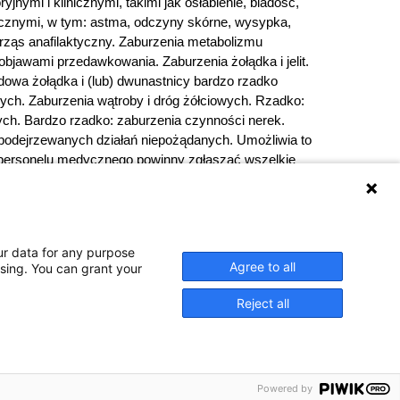
jnymi i klinicznymi, takimi jak osłabienie, bladość,
nicznymi, w tym: astma, odczyny skórne, wysypka,
trząs anafilaktyczny. Zaburzenia metabolizmu
bjawami przedawkowania. Zaburzenia żołądka i jelit.
odowa żołądka i (lub) dwunastnicy bardzo rzadko
nych. Zaburzenia wątroby i dróg żółciowych. Rzadko:
ch. Bardzo rzadko: zaburzenia czynności nerek.
 podejrzewanych działań niepożądanych. Umożliwia to
 personelu medycznego powinny zgłaszać wszelkie
zniczych Urzędu Rejestracji Produktów Leczniczych,
48 22 49 21 309
Strona internetowa:
iedzialny:
Zakłady Farmaceutyczne Polpharma S.A.
ur data for any purpose
Agree to all
ssing. You can grant your
Reject all
o opakowania. Nie przekraczaj
Powered by