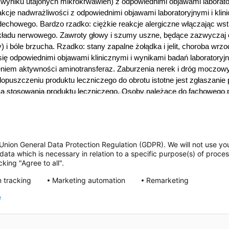
w wyniku utajonych mikrokrwawień) z odpowiednimi objawami laboratory
kcje nadwrażliwości z odpowiednimi objawami laboratoryjnymi i kli
dechowego. Bardzo rzadko: ciężkie reakcje alergiczne włączając ws
układu nerwowego. Zawroty głowy i szumy uszne, będące zazwyczaj o
 i bóle brzucha. Rzadko: stany zapalne żołądka i jelit, choroba wrz
się odpowiednimi objawami klinicznymi i wynikami badań laboratoryj
niem aktywności aminotransferaz. Zaburzenia nerek i dróg moczowy
opuszczeniu produktu leczniczego do obrotu istotne jest zgłaszanie
ka stosowania produktu leczniczego. Osoby należące do fachowego
Departamentu Monitorowania Niepożądanych Działań Produktów Lec
zolimskie 181C; 02-222 Warszawa; Tel.:
+ 48 22 49 21 301
; Faks:
+ 
na zgłaszać również podmiotowi odpowiedzialnemu.
Podmiot odpow
e przez MZ. Lek wydawany bez recepty. ChPL: 2025.02.05
Union General Data Protection Regulation (GDPR). We will not use yo
data which is necessary in relation to a specific purpose(s) of proce
king "Agree to all".
 stosuj go zgodnie z ulotką dołączoną d
 tracking
Marketing automation
Remarketing
e
uj się z lekarzem lub farmaceutą.