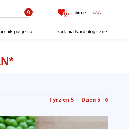
Ulubione
0
bornik pacjenta
Badania Kardiologiczne
N*
Tydzień 5
Dzień 5 - 6