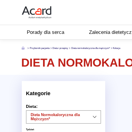
Porady dla serca
Zalecenia dietetyc
Przybornik pacjenta
Dieta i przepisy
Dieta normokaloryczna dla mężczyzn*
Kolacja
DIETA NORMOKALO
Kategorie
Dieta:
Dieta Normokaloryczna dla
Mężczyzn*
Tydzień