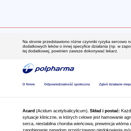
Na stronie przedstawiono różne czynniki ryzyka sercowo 
dodatkowych leków o innej specyfice działania (np. w zap
tej dodatkowej, powinien zawsze dokonywać lekarz.
O firmie
Odpowiedzialność społeczna
Zgłoś działanie nie
Acard
(Acidum acetylsalicylicum).
Skład i postać:
Każda
sytuacje kliniczne, w których celowe jest hamowanie ag
serca, niestabilna choroba wieńcowa, prewencja wtórna
zapobieganie napadom przejściowego niedokrwienia móz