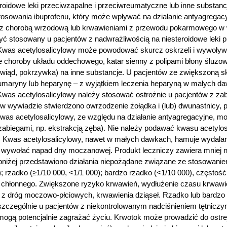
eroidowe leki przeciwzapalne i przeciwreumatyczne lub inne substan
sowania ibuprofenu, który może wpływać na działanie antyagregacy
w z chorobą wrzodową lub krwawieniami z przewodu pokarmowego w
ć stosowany u pacjentów z nadwrażliwością na niesteroidowe leki pr
Kwas acetylosalicylowy może powodować skurcz oskrzeli i wywoływa
 choroby układu oddechowego, katar sienny z polipami błony śluzowe
wiąd, pokrzywka) na inne substancje. U pacjentów ze zwiększoną skł
umaryny lub heparynę – z wyjątkiem leczenia heparyną w małych d
Kwas acetylosalicylowy należy stosować ostrożnie u pacjentów z z
h w wywiadzie stwierdzono owrzodzenie żołądka i (lub) dwunastnicy
as acetylosalicylowy, ze względu na działanie antyagregacyjne, 
i zabiegami, np. ekstrakcją zęba). Nie należy podawać kwasu acetyl
ym. Kwas acetylosalicylowy, nawet w małych dawkach, hamuje wyda
ywołać napad dny moczanowej. Produkt leczniczy zawiera mniej ni
Poniżej przedstawiono działania niepożądane związane ze stosowanie
0); rzadko (≥1/10 000, <1/1 000); bardzo rzadko (<1/10 000), często
u chłonnego. Zwiększone ryzyko krwawień, wydłużenie czasu krwawi
a z dróg moczowo-płciowych, krwawienia dziąseł. Rzadko lub bardzo
czególnie u pacjentów z niekontrolowanym nadciśnieniem tętniczy
gą potencjalnie zagrażać życiu. Krwotok może prowadzić do ostrej 