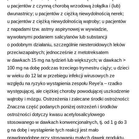
u pacjentów z czynną chorobą wrzodową żołądka i (lub)
dwunastnicy; u pacjentów z ciężką niewydolnością nerek;
u pacjentów z ciężką niewydolnością wątroby; u pacjentów
z napadami tzw. astmy aspirynowej w wywiadzie,
wywołanymi podaniem salicylanów lub substancji
o podobnym działaniu, szczególnie niesteroidowych leków
przeciwzapalnych; jednocześnie z metotreksatem
w dawkach 15 mg na tydzień lub większych; w dawkach >
100 mg na dobę podczas trzeciego trymestru ciąży; u dzieci
w wieku do 12 lat w przebiegu infekcji wirusowych ze
względu na ryzyko wystąpienia zespołu Reye’a – rzadko
występującej, ale ciężkiej choroby powodującej uszkodzenie
wątroby i mózgu. Ostrzeżenia i zalecane środki ostrożności:
Znaczna część podanych poniżej ostrzeżeń i środków
ostrożności dotyczy kwasu acetylosalicylowego
stosowanego w dawkach konwencjonalnych, tj. od 1 g do 3
g na dobę i wystąpienie tych reakcji jest mało
prawdopodobne przy stosowaniu małych dawek produktu.