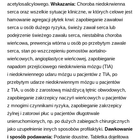
acetylosalicylowego.
Wskazania:
Choroba niedokrwienna
serca oraz wszelkie sytuacje kliniczne, w których celowe jest
hamowanie agregacji płytek krwi: zapobieganie zawałowi
serca u osób dużego ryzyka, świeży zawał serca lub
podejrzenie świeżego zawału serca, niestabilna choroba
wieńcowa, prewencja wtórna u osób po przebytym zawale
serca, stan po wszczepieniu pomostów aortalno-
wieńcowych, angioplastyce wieńcowej, zapobieganie
napadom przejściowego niedokrwienia mózgu (TIA)
i niedokrwiennego udaru mózgu u pacjentów z TIA, po
przebytym udarze niedokrwiennym mózgu u pacjentów
z TIA, u osób z zarostową miażdżycą tętnic obwodowych,
zapobieganie zakrzepicy naczyń wieńcowych u pacjentów
z mnogimi czynnikami ryzyka, zapobieganie zakrzepicy
żylnej i zatorowi płuc u pacjentów długotrwale
unieruchomionych, np. po dużych zabiegach chirurgicznych
jako uzupełnienie innych sposobów profilaktyki.
Dawkowanie
i sposób podawania:
Podanie doustne. Tabletka dojelitowa