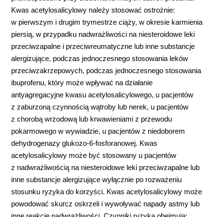
Kwas acetylosalicylowy należy stosować ostrożnie:
w pierwszym i drugim trymestrze ciąży, w okresie karmienia
piersią, w przypadku nadwrażliwości na niesteroidowe leki
przeciwzapalne i przeciwreumatyczne lub inne substancje
alergizujące, podczas jednoczesnego stosowania leków
przeciwzakrzepowych, podczas jednoczesnego stosowania
ibuprofenu, który może wpływać na działanie
antyagregacyjne kwasu acetylosalicylowego, u pacjentów
z zaburzoną czynnością wątroby lub nerek, u pacjentów
z chorobą wrzodową lub krwawieniami z przewodu
pokarmowego w wywiadzie, u pacjentów z niedoborem
dehydrogenazy glukozo-6-fosforanowej. Kwas
acetylosalicylowy może być stosowany u pacjentów
z nadwrażliwością na niesteroidowe leki przeciwzapalne lub
inne substancje alergizujące wyłącznie po rozważeniu
stosunku ryzyka do korzyści. Kwas acetylosalicylowy może
powodować skurcz oskrzeli i wywoływać napady astmy lub
inne reakcje nadwrażliwości. Czynniki ryzyka obejmują: