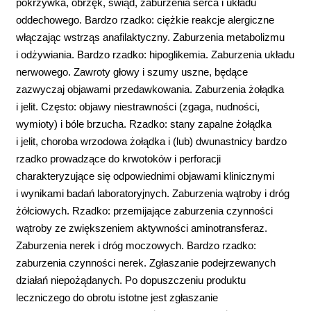
pokrzywka, obrzęk, świąd, zaburzenia serca i układu
oddechowego. Bardzo rzadko: ciężkie reakcje alergiczne
włączając wstrząs anafilaktyczny. Zaburzenia metabolizmu
i odżywiania. Bardzo rzadko: hipoglikemia. Zaburzenia układu
nerwowego. Zawroty głowy i szumy uszne, będące
zazwyczaj objawami przedawkowania. Zaburzenia żołądka
i jelit. Często: objawy niestrawności (zgaga, nudności,
wymioty) i bóle brzucha. Rzadko: stany zapalne żołądka
i jelit, choroba wrzodowa żołądka i (lub) dwunastnicy bardzo
rzadko prowadzące do krwotoków i perforacji
charakteryzujące się odpowiednimi objawami klinicznymi
i wynikami badań laboratoryjnych. Zaburzenia wątroby i dróg
żółciowych. Rzadko: przemijające zaburzenia czynności
wątroby ze zwiększeniem aktywności aminotransferaz.
Zaburzenia nerek i dróg moczowych. Bardzo rzadko:
zaburzenia czynności nerek. Zgłaszanie podejrzewanych
działań niepożądanych. Po dopuszczeniu produktu
leczniczego do obrotu istotne jest zgłaszanie