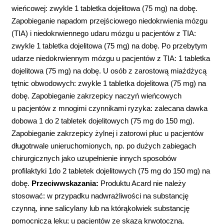
wieńcowej: zwykle 1 tabletka dojelitowa (75 mg) na dobę.
Zapobieganie napadom przejściowego niedokrwienia mózgu
(TIA) i niedokrwiennego udaru mózgu u pacjentów z TIA:
zwykle 1 tabletka dojelitowa (75 mg) na dobę. Po przebytym
udarze niedokrwiennym mózgu u pacjentów z TIA: 1 tabletka
dojelitowa (75 mg) na dobę. U osób z zarostową miażdżycą
tętnic obwodowych: zwykle 1 tabletka dojelitowa (75 mg) na
dobę. Zapobieganie zakrzepicy naczyń wieńcowych
u pacjentów z mnogimi czynnikami ryzyka: zalecana dawka
dobowa 1 do 2 tabletek dojelitowych (75 mg do 150 mg).
Zapobieganie zakrzepicy żylnej i zatorowi płuc u pacjentów
długotrwale unieruchomionych, np. po dużych zabiegach
chirurgicznych jako uzupełnienie innych sposobów
profilaktyki 1do 2 tabletek dojelitowych (75 mg do 150 mg) na
dobę.
Przeciwwskazania:
Produktu Acard nie należy
stosować: w przypadku nadwrażliwości na substancję
czynną, inne salicylany lub na którąkolwiek substancję
pomocniczą leku; u pacjentów ze skazą krwotoczną,