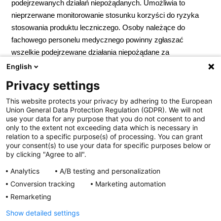
podejrzewanych działań niepożądanych. Umożliwia to
nieprzerwane monitorowanie stosunku korzyści do ryzyka
stosowania produktu leczniczego. Osoby należące do
fachowego personelu medycznego powinny zgłaszać
wszelkie podejrzewane działania niepożądane za
pośrednictwem Departamentu Monitorowania
English
Niepożądanych Działań Produktów Leczniczych Urzędu
Privacy settings
Rejestracji Produktów Leczniczych, Wyrobów Medycznych
This website protects your privacy by adhering to the European
i Produktów Biobójczych; Al. Jerozolimskie 181C; 02-222
Union General Data Protection Regulation (GDPR). We will not
Warszawa; Tel.:
+ 48 22 49 21 301
; Faks:
+ 48 22 49 21 309
use your data for any purpose that you do not consent to and
Strona internetowa:
https://smz.ezdrowie.gov.pl
. Działania
only to the extent not exceeding data which is necessary in
relation to a specific purpose(s) of processing. You can grant
niepożądane można zgłaszać również podmiotowi
your consent(s) to use your data for specific purposes below or
odpowiedzialnemu.
Podmiot odpowiedzialny:
Zakłady
by clicking "Agree to all".
Farmaceutyczne Polpharma S.A. Pozwolenie na
Analytics
A/B testing and personalization
dopuszczenie do obrotu nr R/6725 wydane przez MZ. Lek
Conversion tracking
Marketing automation
wydawany bez recepty. ChPL: 2025.02.05
Remarketing
Show detailed settings