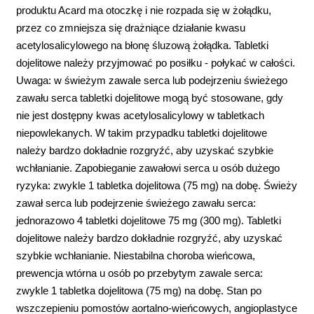
produktu Acard ma otoczkę i nie rozpada się w żołądku,
przez co zmniejsza się drażniące działanie kwasu
acetylosalicylowego na błonę śluzową żołądka. Tabletki
dojelitowe należy przyjmować po posiłku - połykać w całości.
Uwaga: w świeżym zawale serca lub podejrzeniu świeżego
zawału serca tabletki dojelitowe mogą być stosowane, gdy
nie jest dostępny kwas acetylosalicylowy w tabletkach
niepowlekanych. W takim przypadku tabletki dojelitowe
należy bardzo dokładnie rozgryźć, aby uzyskać szybkie
wchłanianie. Zapobieganie zawałowi serca u osób dużego
ryzyka: zwykle 1 tabletka dojelitowa (75 mg) na dobę. Świeży
zawał serca lub podejrzenie świeżego zawału serca:
jednorazowo 4 tabletki dojelitowe 75 mg (300 mg). Tabletki
dojelitowe należy bardzo dokładnie rozgryźć, aby uzyskać
szybkie wchłanianie. Niestabilna choroba wieńcowa,
prewencja wtórna u osób po przebytym zawale serca:
zwykle 1 tabletka dojelitowa (75 mg) na dobę. Stan po
wszczepieniu pomostów aortalno-wieńcowych, angioplastyce