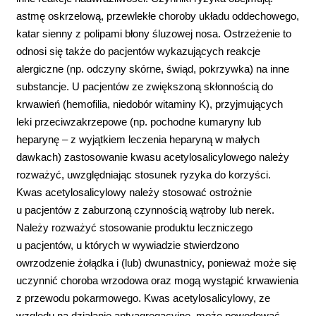
astmę oskrzelową, przewlekłe choroby układu oddechowego,
katar sienny z polipami błony śluzowej nosa. Ostrzeżenie to
odnosi się także do pacjentów wykazujących reakcje
alergiczne (np. odczyny skórne, świąd, pokrzywka) na inne
substancje. U pacjentów ze zwiększoną skłonnością do
krwawień (hemofilia, niedobór witaminy K), przyjmujących
leki przeciwzakrzepowe (np. pochodne kumaryny lub
heparynę – z wyjątkiem leczenia heparyną w małych
dawkach) zastosowanie kwasu acetylosalicylowego należy
rozważyć, uwzględniając stosunek ryzyka do korzyści.
Kwas acetylosalicylowy należy stosować ostrożnie
u pacjentów z zaburzoną czynnością wątroby lub nerek.
Należy rozważyć stosowanie produktu leczniczego
u pacjentów, u których w wywiadzie stwierdzono
owrzodzenie żołądka i (lub) dwunastnicy, ponieważ może się
uczynnić choroba wrzodowa oraz mogą wystąpić krwawienia
z przewodu pokarmowego. Kwas acetylosalicylowy, ze
względu na działanie antyagregacyjne, może powodować