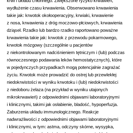
krwi i układu chłonnego. Zwiększone ryzyko krwawień,
wydłużenie czasu krwawienia. Obserwowano krwawienia
takie jak: krwotok okołooperacyjny, krwiaki, krwawienie
z nosa, krwawienia z dróg moczowo-płciowych, krwawienia
dziąseł. Rzadko lub bardzo rzadko raportowano poważne
krwawienia takie jak: krwotok z przewodu pokarmowego,
krwotok mózgowy (szczególnie u pacjentów
z niekontrolowanym nadciśnieniem tętniczym i (lub) podczas
równoczesnego podawania leków hemostatycznych), które
w pojedynczych przypadkach mogą potencjalnie zagrażać
życiu. Krwotok może prowadzić do ostrej lub przewlekłej
niedokrwistości w wyniku krwotoku i (lub) niedokrwistości
z niedoboru żelaza (na przykład w wyniku utajonych
mikrokrwawień) z odpowiednimi objawami laboratoryjnymi
i klinicznymi, takimi jak osłabienie, bladość, hypoperfuzja.
Zaburzenia układu immunologicznego. Reakcje
nadwrażliwości z odpowiednimi objawami laboratoryjnymi
i klinicznymi, w tym: astma, odczyny skórne, wysypka,