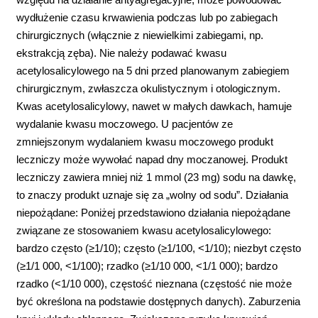
wydłużenie czasu krwawienia podczas lub po zabiegach
chirurgicznych (włącznie z niewielkimi zabiegami, np.
ekstrakcją zęba). Nie należy podawać kwasu
acetylosalicylowego na 5 dni przed planowanym zabiegiem
chirurgicznym, zwłaszcza okulistycznym i otologicznym.
Kwas acetylosalicylowy, nawet w małych dawkach, hamuje
wydalanie kwasu moczowego. U pacjentów ze
zmniejszonym wydalaniem kwasu moczowego produkt
leczniczy może wywołać napad dny moczanowej. Produkt
leczniczy zawiera mniej niż 1 mmol (23 mg) sodu na dawkę,
to znaczy produkt uznaje się za „wolny od sodu”. Działania
niepożądane: Poniżej przedstawiono działania niepożądane
związane ze stosowaniem kwasu acetylosalicylowego:
bardzo często (≥1/10); często (≥1/100, <1/10); niezbyt często
(≥1/1 000, <1/100); rzadko (≥1/10 000, <1/1 000); bardzo
rzadko (<1/10 000), częstość nieznana (częstość nie może
być określona na podstawie dostępnych danych). Zaburzenia