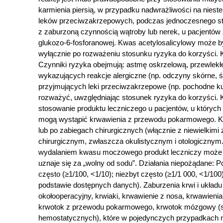
karmienia piersią, w przypadku nadwrażliwości na niest
leków przeciwzakrzepowych, podczas jednoczesnego sto
z zaburzoną czynnością wątroby lub nerek, u pacjentó
glukozo-6-fosforanowej. Kwas acetylosalicylowy może by
wyłącznie po rozważeniu stosunku ryzyka do korzyści. 
Czynniki ryzyka obejmują: astmę oskrzelową, przewlekłe
wykazujących reakcje alergiczne (np. odczyny skórne, ś
przyjmujących leki przeciwzakrzepowe (np. pochodne k
rozważyć, uwzględniając stosunek ryzyka do korzyści. 
stosowanie produktu leczniczego u pacjentów, u któryc
mogą wystąpić krwawienia z przewodu pokarmowego. Kw
lub po zabiegach chirurgicznych (włącznie z niewielkim
chirurgicznym, zwłaszcza okulistycznym i otologiczn
wydalaniem kwasu moczowego produkt leczniczy może w
uznaje się za „wolny od sodu”. Działania niepożądane: 
często (≥1/100, <1/10); niezbyt często (≥1/1 000, <1/10
podstawie dostępnych danych). Zaburzenia krwi i układ
okołooperacyjny, krwiaki, krwawienie z nosa, krwawieni
krwotok z przewodu pokarmowego, krwotok mózgowy (sz
hemostatycznych), które w pojedynczych przypadkach mo