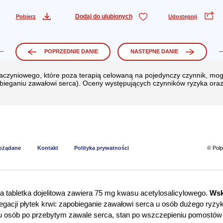
Dodaj do ulubionych
Pobierz
Udostępnij
POPRZEDNIE DANIE
NASTĘPNE DANIE
naczyniowego, które poza terapią celowaną na pojedynczy czynnik, m
obieganiu zawałowi serca). Oceny występujących czynników ryzyka oraz
pożądane
Kontakt
Polityka prywatności
© Pol
 tabletka dojelitowa zawiera 75 mg kwasu acetylosalicylowego.
Wsk
regacji płytek krwi: zapobieganie zawałowi serca u osób dużego ryzy
 u osób po przebytym zawale serca, stan po wszczepieniu pomostów