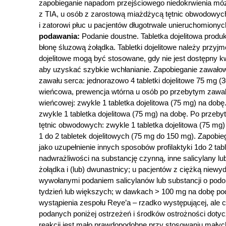
zapobieganie napadom przejściowego niedokrwienia móz
z TIA, u osób z zarostową miażdżycą tętnic obwodowyc
i zatorowi płuc u pacjentów długotrwale unieruchomionyc
podawania:
Podanie doustne. Tabletka dojelitowa produk
błonę śluzową żołądka. Tabletki dojelitowe należy przyj
dojelitowe mogą być stosowane, gdy nie jest dostępny k
aby uzyskać szybkie wchłanianie. Zapobieganie zawałowi
zawału serca: jednorazowo 4 tabletki dojelitowe 75 mg (
wieńcowa, prewencja wtórna u osób po przebytym zawale
wieńcowej: zwykle 1 tabletka dojelitowa (75 mg) na do
zwykle 1 tabletka dojelitowa (75 mg) na dobę. Po przeb
tętnic obwodowych: zwykle 1 tabletka dojelitowa (75 
1 do 2 tabletek dojelitowych (75 mg do 150 mg). Zapobie
jako uzupełnienie innych sposobów profilaktyki 1do 2 ta
nadwrażliwości na substancję czynną, inne salicylany 
żołądka i (lub) dwunastnicy; u pacjentów z ciężką niew
wywołanymi podaniem salicylanów lub substancji o pod
tydzień lub większych; w dawkach > 100 mg na dobę podc
wystąpienia zespołu Reye’a – rzadko występującej, ale 
podanych poniżej ostrzeżeń i środków ostrożności dotyc
reakcji jest mało prawdopodobne przy stosowaniu małyc