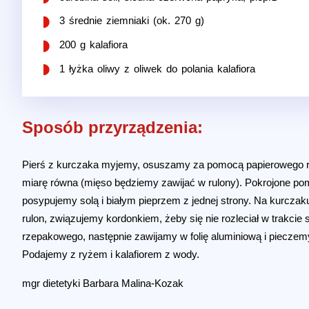
3 średnie ziemniaki (ok. 270 g)
200 g kalafiora
1 łyżka oliwy z oliwek do polania kalafiora
Sposób przyrządzenia:
Pierś z kurczaka myjemy, osuszamy za pomocą papierowego rę
miarę równa (mięso będziemy zawijać w rulony). Pokrojone pom
posypujemy solą i białym pieprzem z jednej strony. Na kurczaku
rulon, związujemy kordonkiem, żeby się nie rozleciał w trakci
rzepakowego, następnie zawijamy w folię aluminiową i pieczem
Podajemy z ryżem i kalafiorem z wody.
mgr dietetyki Barbara Malina-Kozak