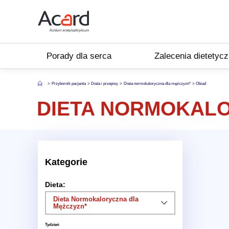
Porady dla serca
Zalecenia dietetyc
Przybornik pacjenta
Dieta i przepisy
Dieta normokaloryczna dla mężczyzn*
Obiad
DIETA NORMOKALO
Kategorie
Dieta:
Dieta Normokaloryczna dla
Mężczyzn*
Tydzień