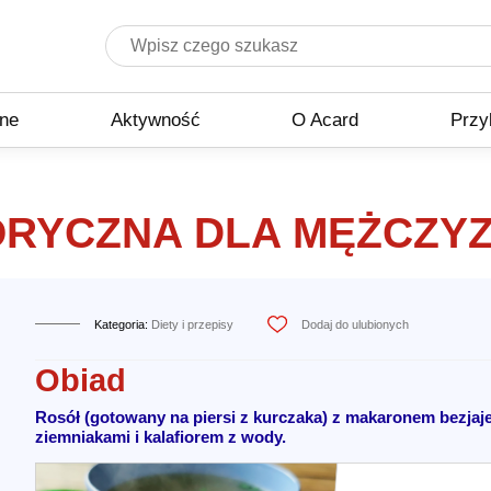
zne
Aktywność
O Acard
Przy
RYCZNA DLA MĘŻCZYZ
Kategoria:
Diety i przepisy
Dodaj do ulubionych
Obiad
Rosół (gotowany na piersi z kurczaka) z makaronem bezjaj
ziemniakami i kalafiorem z wody.