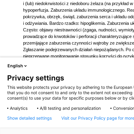
i (lub) niedokrwistości z niedoboru żelaza (na przykład 
hypoperfuzja. Zaburzenia układu immunologicznego. Rea
pokrzywka, obrzęk, świąd, zaburzenia serca i układu od
i odżywiania. Bardzo rzadko: hipoglikemia. Zaburzenia 
Często: objawy niestrawności (zgaga, nudności, wymioty)
prowadzące do krwotoków i perforacji charakteryzujące 
przemijające zaburzenia czynności wątroby ze zwiększe
Zgłaszanie podejrzewanych działań niepożądanych. Po d
nieprzerwane monitorowanie stosunku korzyści do ryzy
podejrzewane działania niepożądane za pośrednictwem 
English
Wyrobów Medycznych i Produktów Biobójczych; Al. Jero
Privacy settings
https://smz.ezdrowie.gov.pl
. Działania niepożądane moż
Pozwolenie na dopuszczenie do obrotu nr R/6725 wydan
This website protects your privacy by adhering to the European 
that you do not consent to and only to the extent not exceeding 
consent(s) to use your data for specific purposes below or by clic
*To jest lek. Dla bezpieczeństwa
Analytics
A/B testing and personalization
Conversion
maksymalnej dawki leku.
Show detailed settings
Visit our Privacy Policy page for mor
W przypadku wątpliwości skonsult