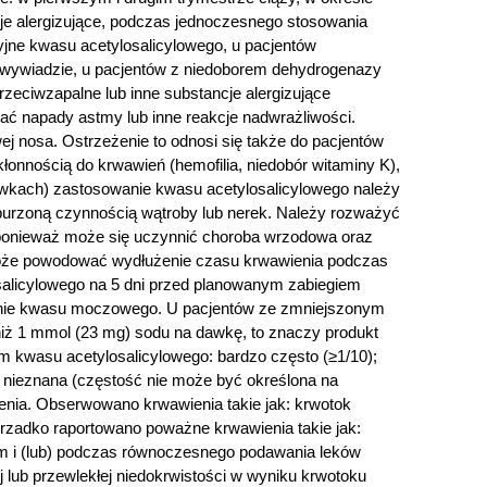
cje alergizujące, podczas jednoczesnego stosowania
jne kwasu acetylosalicylowego, u pacjentów
 wywiadzie, u pacjentów z niedoborem dehydrogenazy
zeciwzapalne lub inne substancje alergizujące
ć napady astmy lub inne reakcje nadwrażliwości.
j nosa. Ostrzeżenie to odnosi się także do pacjentów
onnością do krwawień (hemofilia, niedobór witaminy K),
awkach) zastosowanie kwasu acetylosalicylowego należy
aburzoną czynnością wątroby lub nerek. Należy rozważyć
, ponieważ może się uczynnić choroba wrzodowa oraz
może powodować wydłużenie czasu krwawienia podczas
osalicylowego na 5 dni przed planowanym zabiegiem
lanie kwasu moczowego. U pacjentów ze zmniejszonym
ż 1 mmol (23 mg) sodu na dawkę, to znaczy produkt
m kwasu acetylosalicylowego: bardzo często (≥1/10);
ść nieznana (częstość nie może być określona na
enia. Obserwowano krwawienia takie jak: krwotok
 rzadko raportowano poważne krwawienia takie jak:
m i (lub) podczas równoczesnego podawania leków
lub przewlekłej niedokrwistości w wyniku krwotoku