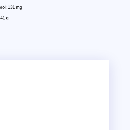
erol: 131 mg
 41 g