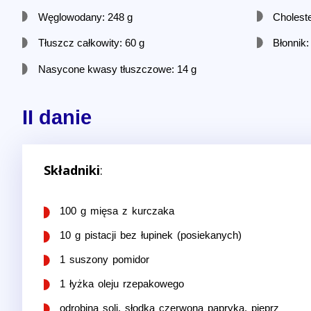
Węglowodany: 248 g
Cholest
Tłuszcz całkowity: 60 g
Błonnik:
Nasycone kwasy tłuszczowe: 14 g
II danie
Składniki
:
100 g mięsa z kurczaka
10 g pistacji bez łupinek (posiekanych)
1 suszony pomidor
1 łyżka oleju rzepakowego
odrobina soli, słodka czerwona papryka, pieprz