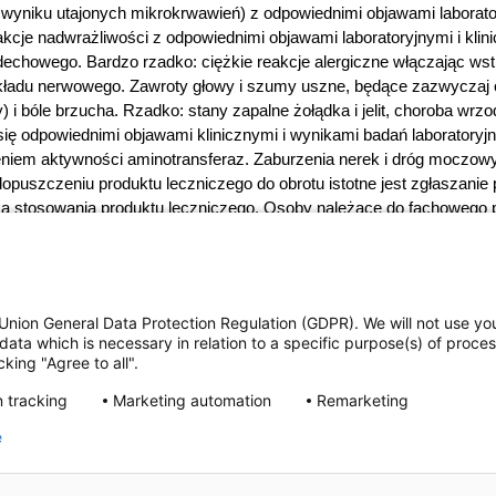
w wyniku utajonych mikrokrwawień) z odpowiednimi objawami laboratory
kcje nadwrażliwości z odpowiednimi objawami laboratoryjnymi i kli
dechowego. Bardzo rzadko: ciężkie reakcje alergiczne włączając ws
układu nerwowego. Zawroty głowy i szumy uszne, będące zazwyczaj o
 i bóle brzucha. Rzadko: stany zapalne żołądka i jelit, choroba wrz
się odpowiednimi objawami klinicznymi i wynikami badań laboratoryj
niem aktywności aminotransferaz. Zaburzenia nerek i dróg moczowy
opuszczeniu produktu leczniczego do obrotu istotne jest zgłaszanie
ka stosowania produktu leczniczego. Osoby należące do fachowego
Departamentu Monitorowania Niepożądanych Działań Produktów Lec
zolimskie 181C; 02-222 Warszawa; Tel.:
+ 48 22 49 21 301
; Faks:
+ 
na zgłaszać również podmiotowi odpowiedzialnemu.
Podmiot odpow
e przez MZ. Lek wydawany bez recepty. ChPL: 2025.02.05
Union General Data Protection Regulation (GDPR). We will not use yo
data which is necessary in relation to a specific purpose(s) of proce
king "Agree to all".
 stosuj go zgodnie z ulotką dołączoną d
 tracking
Marketing automation
Remarketing
e
uj się z lekarzem lub farmaceutą.