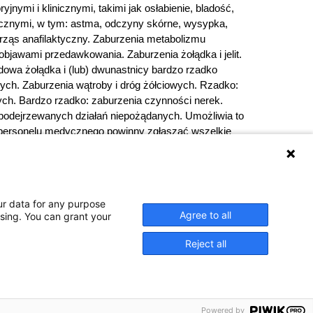
jnymi i klinicznymi, takimi jak osłabienie, bladość,
nicznymi, w tym: astma, odczyny skórne, wysypka,
trząs anafilaktyczny. Zaburzenia metabolizmu
bjawami przedawkowania. Zaburzenia żołądka i jelit.
odowa żołądka i (lub) dwunastnicy bardzo rzadko
nych. Zaburzenia wątroby i dróg żółciowych. Rzadko:
ch. Bardzo rzadko: zaburzenia czynności nerek.
 podejrzewanych działań niepożądanych. Umożliwia to
 personelu medycznego powinny zgłaszać wszelkie
zniczych Urzędu Rejestracji Produktów Leczniczych,
48 22 49 21 309
Strona internetowa:
iedzialny:
Zakłady Farmaceutyczne Polpharma S.A.
ur data for any purpose
Agree to all
ssing. You can grant your
Reject all
o opakowania. Nie przekraczaj
Powered by