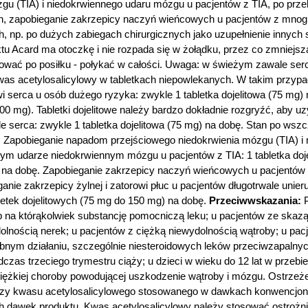
gu (TIA) i niedokrwiennego udaru mózgu u pacjentów z TIA, po pr
h, zapobieganie zakrzepicy naczyń wieńcowych u pacjentów z mnogi
h, np. po dużych zabiegach chirurgicznych jako uzupełnienie innych 
tu Acard ma otoczkę i nie rozpada się w żołądku, przez co zmniejsz
mować po posiłku - połykać w całości. Uwaga: w świeżym zawale serc
was acetylosalicylowy w tabletkach niepowlekanych. W takim przypadk
 serca u osób dużego ryzyka: zwykle 1 tabletka dojelitowa (75 mg)
300 mg). Tabletki dojelitowe należy bardzo dokładnie rozgryźć, aby u
 serca: zwykle 1 tabletka dojelitowa (75 mg) na dobę. Stan po wsz
bę. Zapobieganie napadom przejściowego niedokrwienia mózgu (TIA) i
ytym udarze niedokrwiennym mózgu u pacjentów z TIA: 1 tabletka do
mg) na dobę. Zapobieganie zakrzepicy naczyń wieńcowych u pacjent
ganie zakrzepicy żylnej i zatorowi płuc u pacjentów długotrwale uni
bletek dojelitowych (75 mg do 150 mg) na dobę.
Przeciwwskazania:
P
lub na którąkolwiek substancję pomocniczą leku; u pacjentów ze sk
ydolnością nerek; u pacjentów z ciężką niewydolnością wątroby; u p
obnym działaniu, szczególnie niesteroidowych leków przeciwzapaln
zas trzeciego trymestru ciąży; u dzieci w wieku do 12 lat w przebi
ciężkiej choroby powodującej uszkodzenie wątroby i mózgu. Ostrzeże
zy kwasu acetylosalicylowego stosowanego w dawkach konwencjonalny
h dawek produktu. Kwas acetylosalicylowy należy stosować ostrożnie