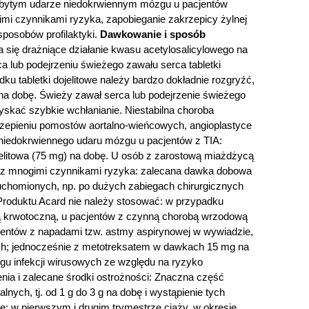
zebytym udarze niedokrwiennym mózgu u pacjentów
mi czynnikami ryzyka, zapobieganie zakrzepicy żylnej
sposobów profilaktyki.
Dawkowanie i sposób
a się drażniące działanie kwasu acetylosalicylowego na
a lub podejrzeniu świeżego zawału serca tabletki
u tabletki dojelitowe należy bardzo dokładnie rozgryźć,
 na dobę. Świeży zawał serca lub podejrzenie świeżego
zyskać szybkie wchłanianie. Niestabilna choroba
czepieniu pomostów aortalno-wieńcowych, angioplastyce
 niedokrwiennego udaru mózgu u pacjentów z TIA:
jelitowa (75 mg) na dobę. U osób z zarostową miażdżycą
ów z mnogimi czynnikami ryzyka: zalecana dawka dobowa
eruchomionych, np. po dużych zabiegach chirurgicznych
roduktu Acard nie należy stosować: w przypadku
azą krwotoczną, u pacjentów z czynną chorobą wrzodową
acjentów z napadami tzw. astmy aspirynowej w wywiadzie,
ych; jednocześnie z metotreksatem w dawkach 15 mg na
egu infekcji wirusowych ze względu na ryzyko
nia i zalecane środki ostrożności: Znaczna część
ch, tj. od 1 g do 3 g na dobę i wystąpienie tych
: w pierwszym i drugim trymestrze ciąży, w okresie