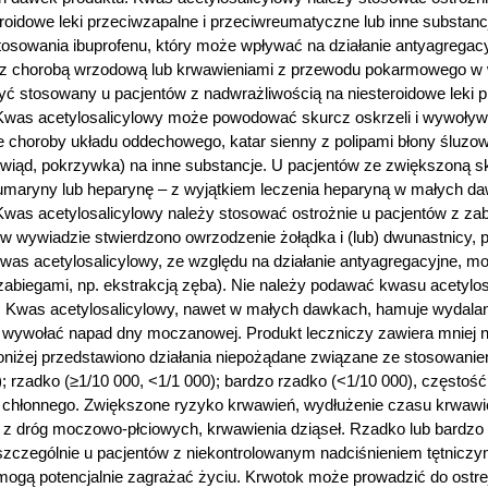
eroidowe leki przeciwzapalne i przeciwreumatyczne lub inne substan
sowania ibuprofenu, który może wpływać na działanie antyagregacy
w z chorobą wrzodową lub krwawieniami z przewodu pokarmowego w
ć stosowany u pacjentów z nadwrażliwością na niesteroidowe leki pr
Kwas acetylosalicylowy może powodować skurcz oskrzeli i wywoływa
 choroby układu oddechowego, katar sienny z polipami błony śluzowe
wiąd, pokrzywka) na inne substancje. U pacjentów ze zwiększoną skł
umaryny lub heparynę – z wyjątkiem leczenia heparyną w małych d
Kwas acetylosalicylowy należy stosować ostrożnie u pacjentów z z
h w wywiadzie stwierdzono owrzodzenie żołądka i (lub) dwunastnicy
as acetylosalicylowy, ze względu na działanie antyagregacyjne, 
i zabiegami, np. ekstrakcją zęba). Nie należy podawać kwasu acetyl
ym. Kwas acetylosalicylowy, nawet w małych dawkach, hamuje wyda
ywołać napad dny moczanowej. Produkt leczniczy zawiera mniej ni
Poniżej przedstawiono działania niepożądane związane ze stosowanie
0); rzadko (≥1/10 000, <1/1 000); bardzo rzadko (<1/10 000), często
u chłonnego. Zwiększone ryzyko krwawień, wydłużenie czasu krwawi
a z dróg moczowo-płciowych, krwawienia dziąseł. Rzadko lub bardzo
czególnie u pacjentów z niekontrolowanym nadciśnieniem tętniczy
gą potencjalnie zagrażać życiu. Krwotok może prowadzić do ostrej 