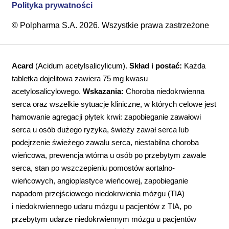
Polityka prywatności
© Polpharma S.A. 2026. Wszystkie prawa zastrzeżone
Acard
(Acidum acetylsalicylicum).
Skład i postać:
Każda
tabletka dojelitowa zawiera 75 mg kwasu
acetylosalicylowego.
Wskazania:
Choroba niedokrwienna
serca oraz wszelkie sytuacje kliniczne, w których celowe jest
hamowanie agregacji płytek krwi: zapobieganie zawałowi
serca u osób dużego ryzyka, świeży zawał serca lub
podejrzenie świeżego zawału serca, niestabilna choroba
wieńcowa, prewencja wtórna u osób po przebytym zawale
serca, stan po wszczepieniu pomostów aortalno-
wieńcowych, angioplastyce wieńcowej, zapobieganie
napadom przejściowego niedokrwienia mózgu (TIA)
i niedokrwiennego udaru mózgu u pacjentów z TIA, po
przebytym udarze niedokrwiennym mózgu u pacjentów