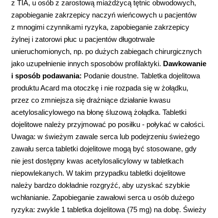
z TIA, u osób z zarostową miażdżycą tętnic obwodowych,
zapobieganie zakrzepicy naczyń wieńcowych u pacjentów
z mnogimi czynnikami ryzyka, zapobieganie zakrzepicy
żylnej i zatorowi płuc u pacjentów długotrwale
unieruchomionych, np. po dużych zabiegach chirurgicznych
jako uzupełnienie innych sposobów profilaktyki.
Dawkowanie
i sposób podawania:
Podanie doustne. Tabletka dojelitowa
produktu Acard ma otoczkę i nie rozpada się w żołądku,
przez co zmniejsza się drażniące działanie kwasu
acetylosalicylowego na błonę śluzową żołądka. Tabletki
dojelitowe należy przyjmować po posiłku - połykać w całości.
Uwaga: w świeżym zawale serca lub podejrzeniu świeżego
zawału serca tabletki dojelitowe mogą być stosowane, gdy
nie jest dostępny kwas acetylosalicylowy w tabletkach
niepowlekanych. W takim przypadku tabletki dojelitowe
należy bardzo dokładnie rozgryźć, aby uzyskać szybkie
wchłanianie. Zapobieganie zawałowi serca u osób dużego
ryzyka: zwykle 1 tabletka dojelitowa (75 mg) na dobę. Świeży