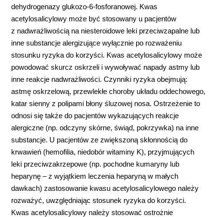
dehydrogenazy glukozo-6-fosforanowej. Kwas
acetylosalicylowy może być stosowany u pacjentów
z nadwrażliwością na niesteroidowe leki przeciwzapalne lub
inne substancje alergizujące wyłącznie po rozważeniu
stosunku ryzyka do korzyści. Kwas acetylosalicylowy może
powodować skurcz oskrzeli i wywoływać napady astmy lub
inne reakcje nadwrażliwości. Czynniki ryzyka obejmują:
astmę oskrzelową, przewlekłe choroby układu oddechowego,
katar sienny z polipami błony śluzowej nosa. Ostrzeżenie to
odnosi się także do pacjentów wykazujących reakcje
alergiczne (np. odczyny skórne, świąd, pokrzywka) na inne
substancje. U pacjentów ze zwiększoną skłonnością do
krwawień (hemofilia, niedobór witaminy K), przyjmujących
leki przeciwzakrzepowe (np. pochodne kumaryny lub
heparynę – z wyjątkiem leczenia heparyną w małych
dawkach) zastosowanie kwasu acetylosalicylowego należy
rozważyć, uwzględniając stosunek ryzyka do korzyści.
Kwas acetylosalicylowy należy stosować ostrożnie