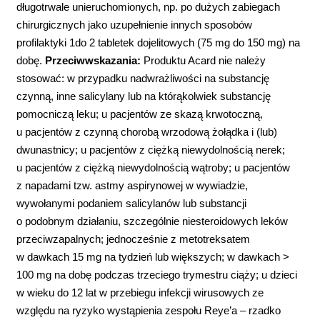
długotrwale unieruchomionych, np. po dużych zabiegach
chirurgicznych jako uzupełnienie innych sposobów
profilaktyki 1do 2 tabletek dojelitowych (75 mg do 150 mg) na
dobę.
Przeciwwskazania:
Produktu Acard nie należy
stosować: w przypadku nadwrażliwości na substancję
czynną, inne salicylany lub na którąkolwiek substancję
pomocniczą leku; u pacjentów ze skazą krwotoczną,
u pacjentów z czynną chorobą wrzodową żołądka i (lub)
dwunastnicy; u pacjentów z ciężką niewydolnością nerek;
u pacjentów z ciężką niewydolnością wątroby; u pacjentów
z napadami tzw. astmy aspirynowej w wywiadzie,
wywołanymi podaniem salicylanów lub substancji
o podobnym działaniu, szczególnie niesteroidowych leków
przeciwzapalnych; jednocześnie z metotreksatem
w dawkach 15 mg na tydzień lub większych; w dawkach >
100 mg na dobę podczas trzeciego trymestru ciąży; u dzieci
w wieku do 12 lat w przebiegu infekcji wirusowych ze
względu na ryzyko wystąpienia zespołu Reye’a – rzadko