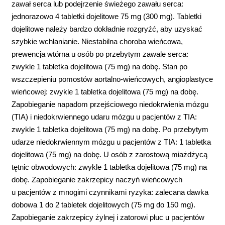
zawał serca lub podejrzenie świeżego zawału serca:
jednorazowo 4 tabletki dojelitowe 75 mg (300 mg). Tabletki
dojelitowe należy bardzo dokładnie rozgryźć, aby uzyskać
szybkie wchłanianie. Niestabilna choroba wieńcowa,
prewencja wtórna u osób po przebytym zawale serca:
zwykle 1 tabletka dojelitowa (75 mg) na dobę. Stan po
wszczepieniu pomostów aortalno-wieńcowych, angioplastyce
wieńcowej: zwykle 1 tabletka dojelitowa (75 mg) na dobę.
Zapobieganie napadom przejściowego niedokrwienia mózgu
(TIA) i niedokrwiennego udaru mózgu u pacjentów z TIA:
zwykle 1 tabletka dojelitowa (75 mg) na dobę. Po przebytym
udarze niedokrwiennym mózgu u pacjentów z TIA: 1 tabletka
dojelitowa (75 mg) na dobę. U osób z zarostową miażdżycą
tętnic obwodowych: zwykle 1 tabletka dojelitowa (75 mg) na
dobę. Zapobieganie zakrzepicy naczyń wieńcowych
u pacjentów z mnogimi czynnikami ryzyka: zalecana dawka
dobowa 1 do 2 tabletek dojelitowych (75 mg do 150 mg).
Zapobieganie zakrzepicy żylnej i zatorowi płuc u pacjentów