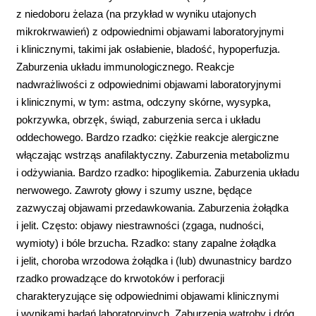
z niedoboru żelaza (na przykład w wyniku utajonych
mikrokrwawień) z odpowiednimi objawami laboratoryjnymi
i klinicznymi, takimi jak osłabienie, bladość, hypoperfuzja.
Zaburzenia układu immunologicznego. Reakcje
nadwrażliwości z odpowiednimi objawami laboratoryjnymi
i klinicznymi, w tym: astma, odczyny skórne, wysypka,
pokrzywka, obrzęk, świąd, zaburzenia serca i układu
oddechowego. Bardzo rzadko: ciężkie reakcje alergiczne
włączając wstrząs anafilaktyczny. Zaburzenia metabolizmu
i odżywiania. Bardzo rzadko: hipoglikemia. Zaburzenia układu
nerwowego. Zawroty głowy i szumy uszne, będące
zazwyczaj objawami przedawkowania. Zaburzenia żołądka
i jelit. Często: objawy niestrawności (zgaga, nudności,
wymioty) i bóle brzucha. Rzadko: stany zapalne żołądka
i jelit, choroba wrzodowa żołądka i (lub) dwunastnicy bardzo
rzadko prowadzące do krwotoków i perforacji
charakteryzujące się odpowiednimi objawami klinicznymi
i wynikami badań laboratoryjnych. Zaburzenia wątroby i dróg