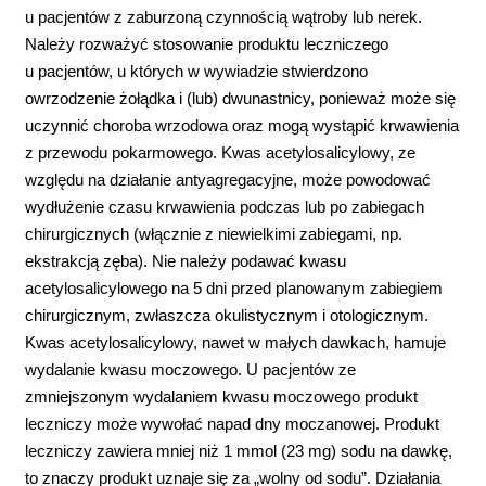
u pacjentów z zaburzoną czynnością wątroby lub nerek.
Należy rozważyć stosowanie produktu leczniczego
u pacjentów, u których w wywiadzie stwierdzono
owrzodzenie żołądka i (lub) dwunastnicy, ponieważ może się
uczynnić choroba wrzodowa oraz mogą wystąpić krwawienia
z przewodu pokarmowego. Kwas acetylosalicylowy, ze
względu na działanie antyagregacyjne, może powodować
wydłużenie czasu krwawienia podczas lub po zabiegach
chirurgicznych (włącznie z niewielkimi zabiegami, np.
ekstrakcją zęba). Nie należy podawać kwasu
acetylosalicylowego na 5 dni przed planowanym zabiegiem
chirurgicznym, zwłaszcza okulistycznym i otologicznym.
Kwas acetylosalicylowy, nawet w małych dawkach, hamuje
wydalanie kwasu moczowego. U pacjentów ze
zmniejszonym wydalaniem kwasu moczowego produkt
leczniczy może wywołać napad dny moczanowej. Produkt
leczniczy zawiera mniej niż 1 mmol (23 mg) sodu na dawkę,
to znaczy produkt uznaje się za „wolny od sodu”. Działania