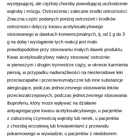
występującej, ale ciężkiej choroby powodującej uszkodzenie
wątroby i mózgu. Ostrzeżenia i zalecane środki ostrożności:
Znaczna część podanych poniżej ostrzeżeń i środków
ostrożności dotyczy kwasu acetylosalicylowego
stosowanego w dawkach konwencjonalnych, tj. od 1 g do 3
g na dobę i wystąpienie tych reakcji jest mało
prawdopodobne przy stosowaniu małych dawek produktu.
Kwas acetylosalicylowy należy stosować ostrożnie:
w pierwszym i drugim trymestrze ciąży, w okresie karmienia
piersią, w przypadku nadwrażliwości na niesteroidowe leki
przeciwzapalne i przeciwreumatyczne lub inne substancje
alergizujące, podczas jednoczesnego stosowania leków
przeciwzakrzepowych, podczas jednoczesnego stosowania
ibuprofenu, który może wpływać na działanie
antyagregacyjne kwasu acetylosalicylowego, u pacjentów
z zaburzoną czynnością wątroby lub nerek, u pacjentów
z chorobą wrzodową lub krwawieniami z przewodu
pokarmowego w wywiadzie, u pacjentów z niedoborem