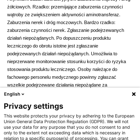
żółciowych. Rzadko: przemijające zaburzenia czynności
wątroby ze zwiększeniem aktywności aminotransferaz.
Zaburzenia nerek i dróg moczowych. Bardzo rzadko:
zaburzenia czynności nerek. Zgłaszanie podejrzewanych
działań niepożądanych. Po dopuszczeniu produktu
leczniczego do obrotu istotne jest zgłaszanie
podejrzewanych działań niepożądanych. Umożliwia to
nieprzerwane monitorowanie stosunku korzyści do ryzyka
stosowania produktu leczniczego. Osoby należące do
fachowego personelu medycznego powinny zgłaszać
wszelkie podejrzewane działania niepożądane za
pośrednictwem Departamentu Monitorowania
English
Niepożądanych Działań Produktów Leczniczych Urzędu
Privacy settings
Rejestracji Produktów Leczniczych, Wyrobów Medycznych
This website protects your privacy by adhering to the European
i Produktów Biobójczych; Al. Jerozolimskie 181C; 02-222
Union General Data Protection Regulation (GDPR). We will not
Warszawa; Tel.:
+ 48 22 49 21 301
; Faks:
+ 48 22 49 21 309
use your data for any purpose that you do not consent to and
Strona internetowa:
https://smz.ezdrowie.gov.pl
. Działania
only to the extent not exceeding data which is necessary in
relation to a specific purpose(s) of processing. You can grant
niepożądane można zgłaszać również podmiotowi