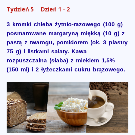
Tydzień 5
Dzień 1 - 2
3 kromki chleba żytnio-razowego (100 g)
posmarowane margaryną miękką (10 g) z
pastą z twarogu, pomidorem (ok. 3 plastry
75 g) i listkami sałaty. Kawa
rozpuszczalna (słaba) z mlekiem 1,5%
(150 ml) i 2 łyżeczkami cukru brązowego.