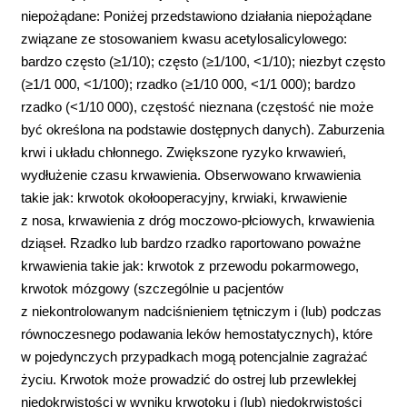
niepożądane: Poniżej przedstawiono działania niepożądane
związane ze stosowaniem kwasu acetylosalicylowego:
bardzo często (≥1/10); często (≥1/100, <1/10); niezbyt często
(≥1/1 000, <1/100); rzadko (≥1/10 000, <1/1 000); bardzo
rzadko (<1/10 000), częstość nieznana (częstość nie może
być określona na podstawie dostępnych danych). Zaburzenia
krwi i układu chłonnego. Zwiększone ryzyko krwawień,
wydłużenie czasu krwawienia. Obserwowano krwawienia
takie jak: krwotok okołooperacyjny, krwiaki, krwawienie
z nosa, krwawienia z dróg moczowo-płciowych, krwawienia
dziąseł. Rzadko lub bardzo rzadko raportowano poważne
krwawienia takie jak: krwotok z przewodu pokarmowego,
krwotok mózgowy (szczególnie u pacjentów
z niekontrolowanym nadciśnieniem tętniczym i (lub) podczas
równoczesnego podawania leków hemostatycznych), które
w pojedynczych przypadkach mogą potencjalnie zagrażać
życiu. Krwotok może prowadzić do ostrej lub przewlekłej
niedokrwistości w wyniku krwotoku i (lub) niedokrwistości